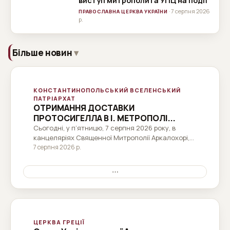
виступ митрополита УПЦ на події
· 7 серпня 2026
ПРАВОСЛАВНА ЦЕРКВА УКРАЇНИ
р.
Більше новин
КОНСТАНТИНОПОЛЬСЬКИЙ ВСЕЛЕНСЬКИЙ
ПАТРІАРХАТ
ОТРИМАННЯ ДОСТАВКИ
ПРОТОСИГЕЛЛА В І. МЕТРОПОЛІ...
Сьогодні, у п’ятницю, 7 серпня 2026 року, в
канцеляріях Священної Митрополії Аркалохорі,
Кастеллі та Віанносу відбулася передача та
7 серпня 2026 р.
прийняття обов’язків Протосигелла Священної
Митрополії. Вихідний Протосігелло, Панозіол.
⋯
Головний пан Епіфаніос Захаракіс...
ЦЕРКВА ГРЕЦІЇ