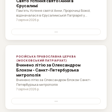
Свято Успіння святої Анни в
Єрусалимі
Пам'ять Успіння святої Анни, Пророчиці Божої,
відзначалася в Єрусалимській Патріархії у
п'ятницю, 7 серпня 2026 року (25 липня 2026
7 серпня 2026 р.
року за старим календарем) з центром
однойменного Святого монастиря, який
⋯
знаходиться біля воріт Святого Стефана, також
відомих як Брама...
РОСІЙСЬКА ПРАВОСЛАВНА ЦЕРКВА
(МОСКОВСЬКИЙ ПАТРІАРХАТ)
Вчинено літію за Олександром
Блоком - Санкт-Петербурзька
митрополія
Вчинено літію за Олександром Блоком Санкт-
Петербурзька митрополія
7 серпня 2026 р.
⋯