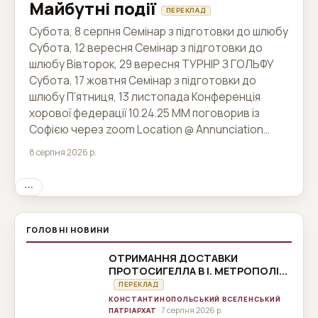
Майбутні події
оскільки майбутнє життя наша мета, а тутешня лише
ПЕРЕКЛАД
приготування до неї, то весь час життя чекати на
Субота, 8 серпня Семінар з підготовки до шлюбу
одне тільки те, що доречно лише в цьому житті, а в
Субота, 12 вересня Семінар з підготовки до
майбутньому неприкладно, значить йти проти свого
шлюбу Вівторок, 29 вересня ТУРНІР З ГОЛЬФУ
призначення і готувати собі в майбутньому гірку-
Субота, 17 жовтня Семінар з підготовки до
пригорку долю. Не те, щоб неодмінно потрібно було
шлюбу П’ятниця, 13 листопада Конференція
все кинути, але що, працюючи скільки потрібно для
хорової федерації 10.24.25 MM поговорив із
цього життя, головну турботу треба звертати на
Софією через zoom Location @ Annunciation…
приготування до майбутньої, намагаючись,
наскільки то можливо, і чорнороб земну звертати в
8 серпня 2026 р.
засіб до тієї ж мети. * * * Примітки «ні одружуються,
ні виходять заміж» . і чекати - і зживати. – Редакція
⋯
«Абетки Віри»
ГОЛОВНІ НОВИНИ
ОТРИМАННЯ ДОСТАВКИ
ПРОТОСИГЕЛЛА В І. МЕТРОПОЛІ...
ПЕРЕКЛАД
КОНСТАНТИНОПОЛЬСЬКИЙ ВСЕЛЕНСЬКИЙ
· 7 серпня 2026 р.
ПАТРІАРХАТ