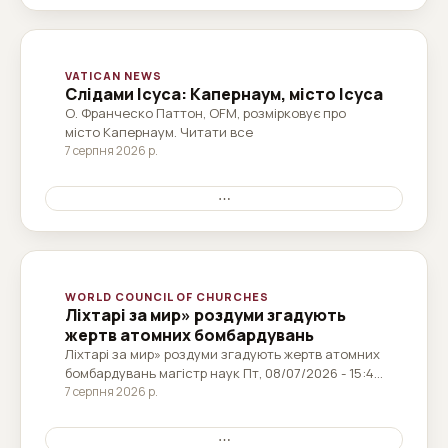
VATICAN NEWS
Слідами Ісуса: Капернаум, місто Ісуса
О. Франческо Паттон, OFM, розмірковує про
місто Капернаум. Читати все
7 серпня 2026 р.
⋯
WORLD COUNCIL OF CHURCHES
Ліхтарі за мир» роздуми згадують
жертв атомних бомбардувань
Ліхтарі за мир» роздуми згадують жертв атомних
бомбардувань магістр наук Пт, 08/07/2026 - 15:45
Щороку глобальна кампанія «Ліхтарі за мир» 6 та
7 серпня 2026 р.
9 серпня вшановує пам’ять жертв атомних
бомбардувань Хіросіми та Нагасакі. Пам’ять – це
⋯