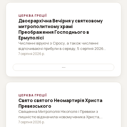
ЦЕРКВА ГРЕЦІЇ
Двоєрархічна Вечірня у святковому
митрополитному храмі
Преображення Господнього в
Ермуполісі
Численні віруючі з Сіросу, а також численні
відпочиваючі прибули в середу, 5 серпня 2026
року, ввечері до святкового митрополитного
7 серпня 2026 р.
храму Преображення Господнього в Ермуполісі,
де була звершена Архиєрейська Вечірня, яку
⋯
очолив єпископ Феофіл...
ЦЕРКВА ГРЕЦІЇ
Свято святого Неомартирія Христа
Превезського
Священна Митрополія Нікополя і Превези з
пишністю відзначила новомученика Христа,
родом з Превези, який прийняв мученицьку
7 серпня 2026 р.