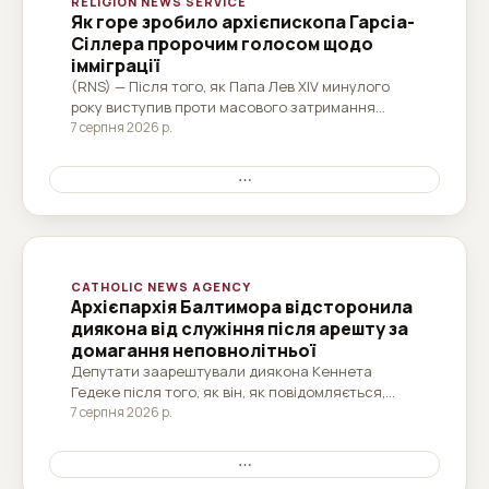
RELIGION NEWS SERVICE
Як горе зробило архієпископа Гарсіа-
Сіллера пророчим голосом щодо
імміграції
(RNS) — Після того, як Папа Лев XIV минулого
року виступив проти масового затримання
іммігрантів, американська католицька ієрархія
7 серпня 2026 р.
почала рухатися по-новому. Новий пастирський
лист Гарсіа-Сіллера прискорює цю зміну.
⋯
CATHOLIC NEWS AGENCY
Архієпархія Балтимора відсторонила
диякона від служіння після арешту за
домагання неповнолітньої
Депутати заарештували диякона Кеннета
Гедеке після того, як він, як повідомляється,
організував зустріч із, як він вважав, 15-річним
7 серпня 2026 р.
хлопцем.
⋯