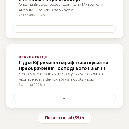
Очолив Високопреосвященніший Митрополит
Антоній (Тірський) за участю
Високопреосвященнішого Митрополита Нівена
7 серпня 2026 р.
(Сейкалі), представника Блаженнішого
Патріарха Іоанна.
⋯
ЦЕРКВА ГРЕЦІЇ
Гідра Єфрема на парафії святкування
Преображення Господнього на Егіні
У середу, 5 серпня 2026 року, ввечері Велика
Архиєрейська Вечірня була з особливою
пишнотою відслужена на парафії свята
7 серпня 2026 р.
Преображення Христа Спасителя в Агіа Марина
Егінська, яку очолив і проповідував божественне
⋯
слово Високопреосвященніший Митрополит
Гідри...
Показати всі (39) ▾