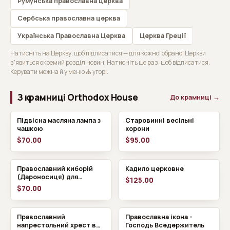
Румунська православна церква
Сербська православна церква
Українська Православна Церква
Церква Греції
Натисніть на Церкву, щоб підписатися — для кожної обраної Церкви
з'явиться окремий розділ новин. Натисніть ще раз, щоб відписатися.
Керувати можна й у меню ⛪ угорі.
З крамниці Orthodox House
До крамниці →
Підвісна масляна лампа з
Старовинні весільні
чашкою
корони
$70.00
$95.00
Православний киборій
Кадило церковне
(Дароносиця) для
$125.00
причастя поза храмом
$70.00
Православний
Православна ікона -
напрестольний хрест в
Господь Вседержитель