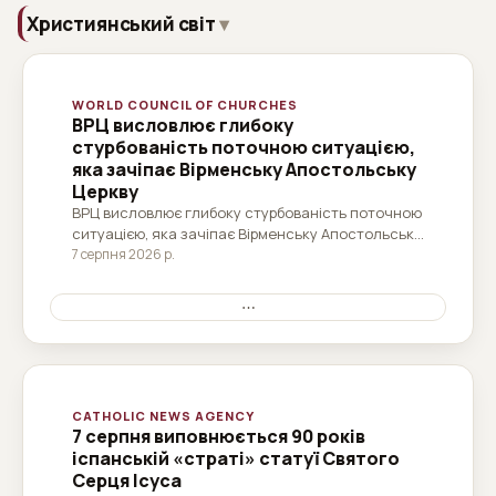
Християнський світ
WORLD COUNCIL OF CHURCHES
ВРЦ висловлює глибоку
стурбованість поточною ситуацією,
яка зачіпає Вірменську Апостольську
Церкву
ВРЦ висловлює глибоку стурбованість поточною
ситуацією, яка зачіпає Вірменську Апостольську
Церкву магістр наук Пт, 08/07/2026 - 18:44
7 серпня 2026 р.
Модератор центрального комітету Всесвітньої
Ради Церков (ВРЦ) єпископ д-р Генріх Бедфорд-
⋯
Стром і генеральний секретар ВРЦ преподобний
професор д-р Джеррі Піллей висловили глибокі...
CATHOLIC NEWS AGENCY
7 серпня виповнюється 90 років
іспанській «страті» статуї Святого
Серця Ісуса