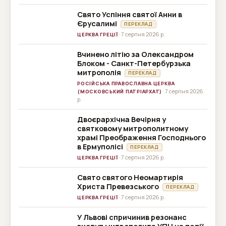
Свято Успіння святої Анни в
Єрусалимі
ПЕРЕКЛАД
· 7 серпня 2026 р.
ЦЕРКВА ГРЕЦІЇ
Вчинено літію за Олександром
Блоком - Санкт-Петербурзька
митрополія
ПЕРЕКЛАД
РОСІЙСЬКА ПРАВОСЛАВНА ЦЕРКВА
· 7 серпня 2026
(МОСКОВСЬКИЙ ПАТРІАРХАТ)
р.
Двоєрархічна Вечірня у
святковому митрополитному
храмі Преображення Господнього
в Ермуполісі
ПЕРЕКЛАД
· 7 серпня 2026 р.
ЦЕРКВА ГРЕЦІЇ
Свято святого Неомартирія
Христа Превезського
ПЕРЕКЛАД
· 7 серпня 2026 р.
ЦЕРКВА ГРЕЦІЇ
У Львові спричинив резонанс