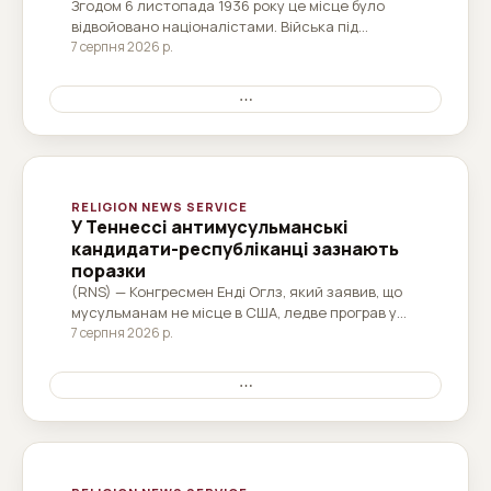
Згодом 6 листопада 1936 року це місце було
відвойовано націоналістами. Війська під
командуванням генерала Хосе Енріке Варели
7 серпня 2026 р.
були присутні на месі відшкодування, яку
відправив військовий капелан.
⋯
RELIGION NEWS SERVICE
У Теннессі антимусульманські
кандидати-республіканці зазнають
поразки
(RNS) — Конгресмен Енді Оглз, який заявив, що
мусульманам не місце в США, ледве програв у
переобранні, тоді як конгресмен Монті Фріттс,
7 серпня 2026 р.
який виступав за заборону мечетей, посів третє
місце в республіканських первинних перегонах
⋯
на посаду губернатора.