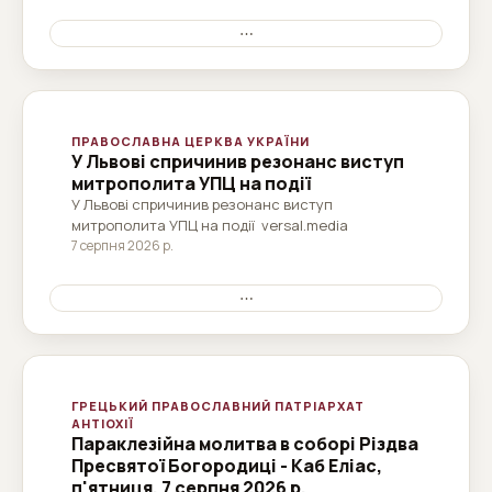
смерть на острові Кос в 1668 році, в
однойменному храмі міста 4 і 5 серпня 2026
⋯
року. У вівторок ввечері була відслужена Вечірня,
яку очолив...
ПРАВОСЛАВНА ЦЕРКВА УКРАЇНИ
У Львові спричинив резонанс виступ
митрополита УПЦ на події
У Львові спричинив резонанс виступ
митрополита УПЦ на події versal.media
7 серпня 2026 р.
⋯
ГРЕЦЬКИЙ ПРАВОСЛАВНИЙ ПАТРІАРХАТ
АНТІОХІЇ
Параклезійна молитва в соборі Різдва
Пресвятої Богородиці - Каб Еліас,
п'ятниця, 7 серпня 2026 р.