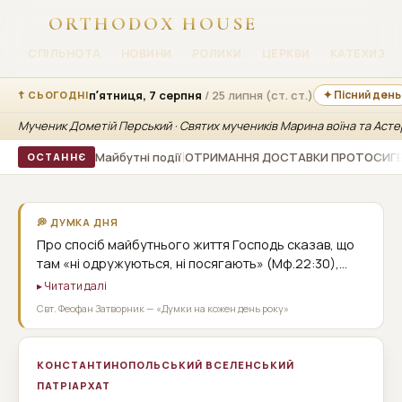
ORTHODOX HOUSE
СПІЛЬНОТА
НОВИНИ
РОЛИКИ
ЦЕРКВИ
КАТЕХИЗАЦ
пʼятниця, 7 серпня
/ 25 липня (ст. ст.)
✦ Пісний день
☦ СЬОГОДНІ
Мученик Дометій Перський · Святих мучеників Марина воїна та Астер
|
Майбутні події
ОТРИМАННЯ ДОСТАВКИ ПРОТОСИГЕЛЛА
ОСТАННЄ
💭 ДУМКА ДНЯ
Про спосіб майбутнього життя Господь сказав, що
там «ні одружуються, ні посягають» (Мф.22:30),
тобто не будуть там місця наші земні життєві
▸ Читати далі
відносини; отже, і всі порядки земного життя. Ні
Свт. Феофан Затворник — «Думки на кожен день року»
наук, ні мистецтв, ні урядів, і нічого іншого не буде.
Що буде? «Буде Бог всіляка в усіх» (1Кор.15:28). А
оскільки Бог – дух, з'єднується з духом, і духовне
КОНСТАНТИНОПОЛЬСЬКИЙ ВСЕЛЕНСЬКИЙ
діє, то все життя буде там безперервною течією
ПАТРІАРХАТ
духовних рухів. Звідси випливає один висновок, що