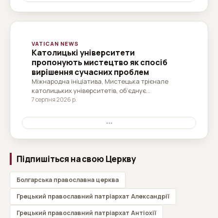
не лише…
VATICAN NEWS
Католицькі університети
пропонують мистецтво як спосіб
вирішення сучасних проблем
Міжнародна ініціатива, Мистецька трієнале
католицьких університетів, об’єднує
університети з усього світу, присвячені
7 серпня 2026 р.
дослідженню ролі мистецтва у вирішенні
найбільш актуальних проблем сучасного світу.
⋯
Читати все
Підпишіться на свою Церкву
Болгарська православна церква
Грецький православний патріархат Александрії
Грецький православний патріархат Антіохії