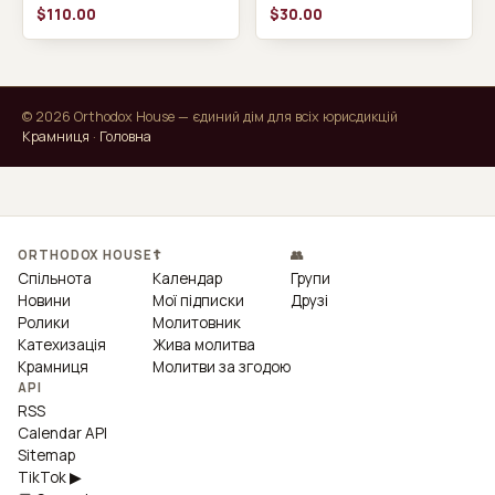
позолоті з кольоровою
$110.00
$30.00
емаллю (підставка
необов'язкова)
© 2026 Orthodox House — єдиний дім для всіх юрисдикцій
Крамниця
·
Головна
ORTHODOX HOUSE
☦
👥
Спільнота
Календар
Групи
Новини
Мої підписки
Друзі
Ролики
Молитовник
Катехизація
Жива молитва
Крамниця
Молитви за згодою
API
RSS
Calendar API
Sitemap
TikTok ▶