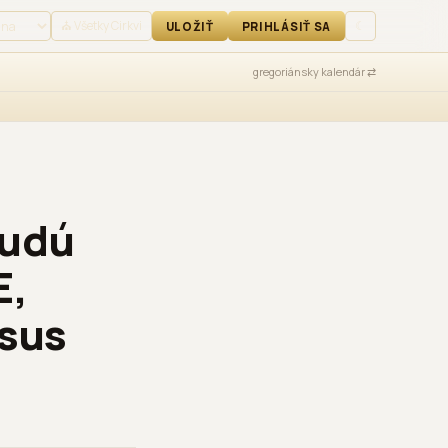
IŤ SA
⛪ Všetky Cirkvi
☾
ULOŽIŤ
PRIHLÁSIŤ SA
gregoriánsky kalendár ⇄
budú
E,
asus