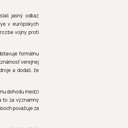
lali jasný odkaz
kiye v európskych
hrozbe vojny proti
dstavuje formálnu
 známosť verejnej
roje a dodali, že
álnu dohodu medzi
sa to za významný
isoch považuje za