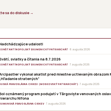
jte sa do diskusie →
Nadchádzajúce udalosti
· 8. augusta 2026
KONŠTANTÍNOPOLSKÝ EKUMENICKÝ PATRIARCHÁT
Svätí, sviatky a čítania na 8.7.2026
· 7. augusta 2026
KONŠTANTÍNOPOLSKÝ EKUMENICKÝ PATRIARCHÁT
Arcipastier vykonal akatist pred miestne uctievaným obrazom 
„Hľadanie stratených“
· 7. augusta 2026
RUSKÁ PRAVOSLÁVNA CIRKEV (MOSKOVSKÝ PATRIARCHÁT)
Bol oznámený program podujatí v Târgoviște venovaných osla
hierarchu Nifona
· 7. augusta 2026
RUMUNSKÁ PRAVOSLÁVNA CIRKEV