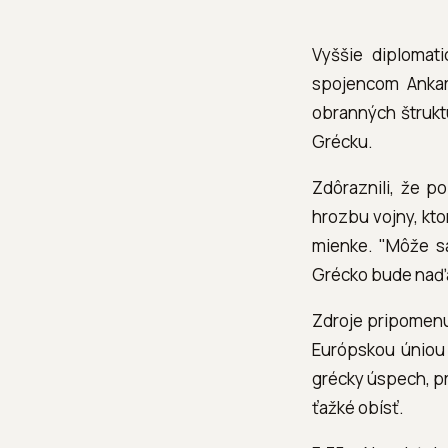
Vyššie diplomat
spojencom Ankary
obranných štruktú
Grécku.
Zdôraznili, že p
hrozbu vojny, kt
mienke. "Môže sa 
Grécko bude naďal
Zdroje pripomenul
Európskou úniou 
grécky úspech, p
ťažké obísť.