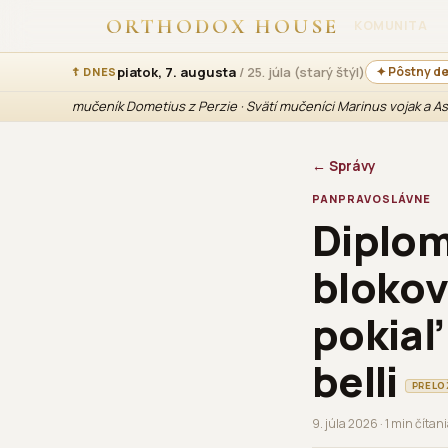
ORTHODOX HOUSE
KOMUNITA
piatok, 7. augusta
/ 25. júla (starý štýl)
✦ Pôstny d
☦ DNES
mučeník Dometius z Perzie · Svätí mučeníci Marinus vojak a A
← Správy
PANPRAVOSLÁVNE
Diplom
blokov
pokiaľ
belli
PRELO
9. júla 2026 · 1 min čítan