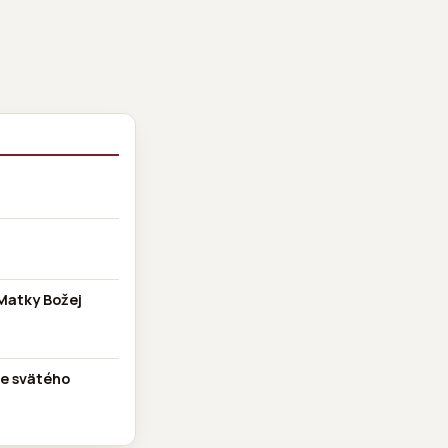
Matky Božej
ve svätého