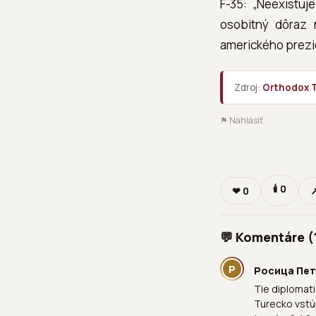
F-35: „Neexistuj
osobitný dôraz n
amerického prezi
Zdroj:
Orthodox 
⚑ Nahlásiť
🕯
0
❤
0
↗
💬 Komentáre (
Р
Росица Пе
Tie diplomati
Turecko vstúp