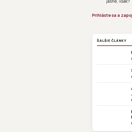
jasné, však?
Prihláste sa a zapo
ĎALŠIE ČLÁNKY