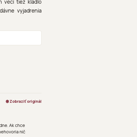
 vecí tiež kládlo
edávne vyjadrenia
🌐 Zobraziť originál
edne. Ak chce
nehovoria nič