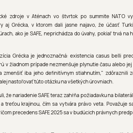
ické zdroje v Aténach vo štvrtok po summite NATO vys
 aj Grécka, v ktorom dali jasne najavo, že účasť Tur
rach, ako je SAFE, neprichádza do úvahy, pokiaľ trvá na 
ozícia Grécka je jednoznačná: existencia casus belli pre
orú v žiadnom prípade nezmenšuje plynutie času alebo jej
zmenšiť iba jeho definitívnym stiahnutím," zdôraznili zd
ej nastoľovať túto otázku na všetkých úrovniach.
i, že nariadenie SAFE teraz zahŕňa požiadavku na bilater
a treťou krajinou, čím sa vytvára právo veta. Považuje 
ričom precedens SAFE 2025 sa v budúcich právnych predp