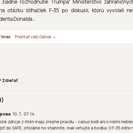
e žiadne rozhodnutie Trumpa“ Ministerstvo zahraničných
a otázku stíhačiek F-35 po diskusii, ktorú vyvolali n
denta Donalda…
Times
·
Prečítať celý článok →
 Zdieľať
1)
трова
10. 7., 07:14
cké zdroje z Atén majú zrejme pravdu – casus belli ani s rokmi nebl
iť do SAFE, oficiálne ho stiahnite, inak vetujte a bodka. O F-35 ešte 