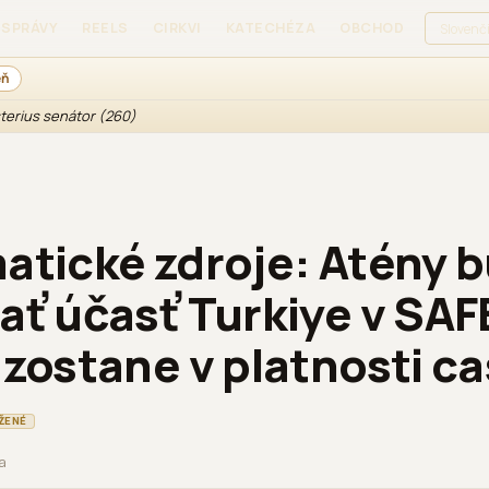
SPRÁVY
REELS
CIRKVI
KATECHÉZA
OBCHOD
PRIHLÁS
eň
sterius senátor (260)
atické zdroje: Atény 
ať účasť Turkiye v SAF
 zostane v platnosti c
ŽENÉ
ia