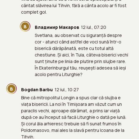
cântat slăvirea lui Tihvin, fără a cânta acolo ar fi fost
complet gol.
В
Владимир Макаров
12 iul., 07:20
Svetlana, au observat cu siguranță despre
cor - atunci când astfel de voci sună într-o
biserică dărăpănată, este cu totul altă
chestiune. Și aici, în Tula, câteva biserici vechi
sunt ținute pe linia de plutire prin slujbe rare.
În Ekaterinburgul tău, reușești adesea să ieși
acolo pentru Liturghie?
B
Bogdan Barbu
12 iul., 10:27
Bine că mitropolitul Longin a spus clar că slujba e
viața bisericii. La noi în Timișoara am văzut cum un
paraclis vechi, aproape dărâmat, a prins iar viață
după ce au început să facă Liturghie o dată pe lună.
Și corul ăla arhieresc trebuie să fi sunat frumos în
Poldomasovo, mai ales la slavă pentru Icoana de la
Tihvin.