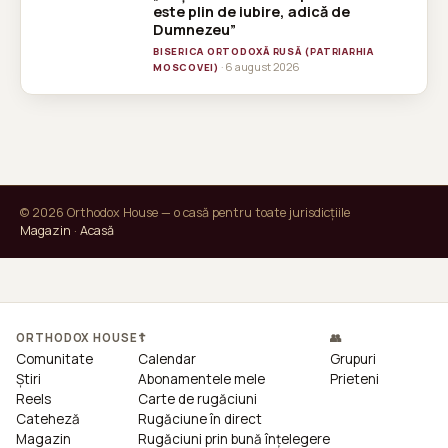
este plin de iubire, adică de
Dumnezeu”
BISERICA ORTODOXĂ RUSĂ (PATRIARHIA
· 6 august 2026
MOSCOVEI)
© 2026 Orthodox House — o casă pentru toate jurisdicțiile
Magazin
·
Acasă
ORTHODOX HOUSE
☦
👥
Comunitate
Calendar
Grupuri
Știri
Abonamentele mele
Prieteni
Reels
Carte de rugăciuni
Cateheză
Rugăciune în direct
Magazin
Rugăciuni prin bună înțelegere