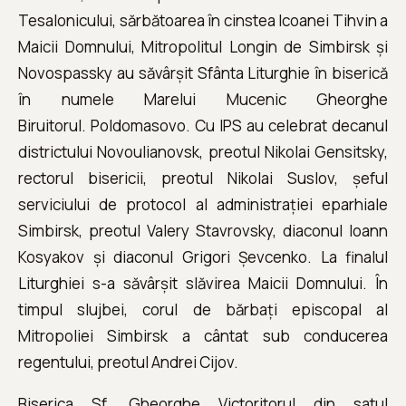
Tesalonicului, sărbătoarea în cinstea Icoanei Tihvin a
Maicii Domnului, Mitropolitul Longin de Simbirsk și
Novospassky au săvârșit Sfânta Liturghie în biserică
în numele Marelui Mucenic Gheorghe
Biruitorul. Poldomasovo. Cu IPS au celebrat decanul
districtului Novoulianovsk, preotul Nikolai Gensitsky,
rectorul bisericii, preotul Nikolai Suslov, șeful
serviciului de protocol al administrației eparhiale
Simbirsk, preotul Valery Stavrovsky, diaconul Ioann
Kosyakov și diaconul Grigori Șevcenko. La finalul
Liturghiei s-a săvârșit slăvirea Maicii Domnului. În
timpul slujbei, corul de bărbați episcopal al
Mitropoliei Simbirsk a cântat sub conducerea
regentului, preotul Andrei Cijov.
Biserica Sf. Gheorghe Victoritorul din satul