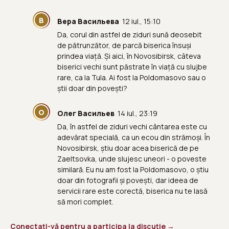
В
Вера Васильева
12 iul., 15:10
Da, corul din astfel de ziduri sună deosebit
de pătrunzător, de parcă biserica însuși
prindea viață. Și aici, în Novosibirsk, câteva
biserici vechi sunt păstrate în viață cu slujbe
rare, ca la Tula. Ai fost la Poldomasovo sau o
știi doar din povești?
О
Олег Васильев
14 iul., 23:19
Da, în astfel de ziduri vechi cântarea este cu
adevărat specială, ca un ecou din strămoși. În
Novosibirsk, știu doar acea biserică de pe
Zaeltsovka, unde slujesc uneori - o poveste
similară. Eu nu am fost la Poldomasovo, o știu
doar din fotografii și povești, dar ideea de
servicii rare este corectă, biserica nu te lasă
să mori complet.
Conectați-vă pentru a participa la discuție →