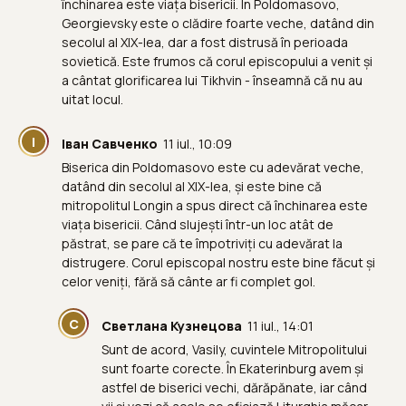
închinarea este viața bisericii. În Poldomasovo,
Georgievsky este o clădire foarte veche, datând din
secolul al XIX-lea, dar a fost distrusă în perioada
sovietică. Este frumos că corul episcopului a venit și
a cântat glorificarea lui Tikhvin - înseamnă că nu au
uitat locul.
І
Іван Савченко
11 iul., 10:09
Biserica din Poldomasovo este cu adevărat veche,
datând din secolul al XIX-lea, și este bine că
mitropolitul Longin a spus direct că închinarea este
viața bisericii. Când slujești într-un loc atât de
păstrat, se pare că te împotriviți cu adevărat la
distrugere. Corul episcopal nostru este bine făcut și
celor veniți, fără să cânte ar fi complet gol.
С
Светлана Кузнецова
11 iul., 14:01
Sunt de acord, Vasily, cuvintele Mitropolitului
sunt foarte corecte. În Ekaterinburg avem și
astfel de biserici vechi, dărăpănate, iar când