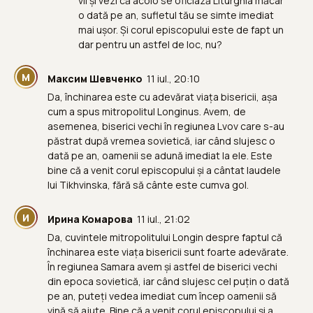
vii și vezi că acolo se oficiază Liturghia măcar
o dată pe an, sufletul tău se simte imediat
mai ușor. Și corul episcopului este de fapt un
dar pentru un astfel de loc, nu?
М
Максим Шевченко
11 iul., 20:10
Da, închinarea este cu adevărat viața bisericii, așa
cum a spus mitropolitul Longinus. Avem, de
asemenea, biserici vechi în regiunea Lvov care s-au
păstrat după vremea sovietică, iar când slujesc o
dată pe an, oamenii se adună imediat la ele. Este
bine că a venit corul episcopului și a cântat laudele
lui Tikhvinska, fără să cânte este cumva gol.
И
Ирина Комарова
11 iul., 21:02
Da, cuvintele mitropolitului Longin despre faptul că
închinarea este viața bisericii sunt foarte adevărate.
În regiunea Samara avem și astfel de biserici vechi
din epoca sovietică, iar când slujesc cel puțin o dată
pe an, puteți vedea imediat cum încep oamenii să
vină să ajute. Bine că a venit corul episcopului și a