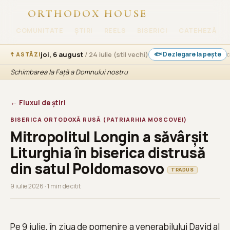
ORTHODOX HOUSE
COMUNITATE
ȘTIRI
REELS
BISERICI
CATEHEZĂ
joi, 6 august
/ 24 iulie (stil vechi)
🐟 Dezlegare la pește
☦ ASTĂZI
c
Schimbarea la Față a Domnului nostru
← Fluxul de știri
BISERICA ORTODOXĂ RUSĂ (PATRIARHIA MOSCOVEI)
Mitropolitul Longin a săvârșit
Liturghia în biserica distrusă
din satul Poldomasovo
TRADUS
9 iulie 2026 · 1 min de citit
Pe 9 iulie, în ziua de pomenire a venerabilului David al