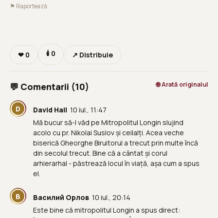
⚑ Raportează
🕯
0
❤
0
↗ Distribuie
🌐 Arată originalul
💬 Comentarii (10)
D
David Hall
10 iul., 11:47
Mă bucur să-l văd pe Mitropolitul Longin slujind
acolo cu pr. Nikolai Suslov și ceilalți. Acea veche
biserică Gheorghe Biruitorul a trecut prin multe încă
din secolul trecut. Bine că a cântat și corul
arhierarhal - păstrează locul în viață, așa cum a spus
el.
В
Василий Орлов
10 iul., 20:14
Este bine că mitropolitul Longin a spus direct: