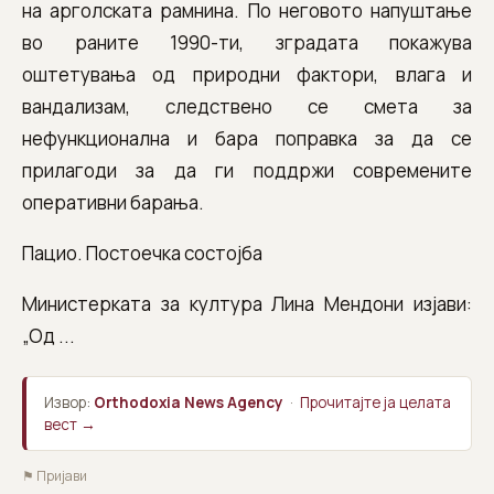
на арголската рамнина. По неговото напуштање
во раните 1990-ти, зградата покажува
оштетувања од природни фактори, влага и
вандализам, следствено се смета за
нефункционална и бара поправка за да се
прилагоди за да ги поддржи современите
оперативни барања.
Пацио. Постоечка состојба
Министерката за култура Лина Мендони изјави:
„Од ...
Извор:
Orthodoxia News Agency
·
Прочитајте ја целата
вест →
⚑ Пријави