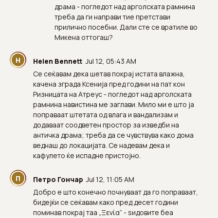
драма - погледот над арголската рамнина
треба да ги направи тие претстави
прилично посебни. Дали сте се вратиле во
Микена оттогаш?
H
Helen Bennett
Jul 12, 05:43 AM
Се сеќавам дека шетав покрај истата влажна,
качена зграда Ксенија пред години на пат кон
Ризницата на Атреус - погледот над арголската
рамнина навистина ме заглави. Мило ми е што ја
поправаат штетата од влага и вандализам и
додаваат соодветен простор за изведби на
античка драма; треба да се чувствува како дома
веднаш до локацијата. Се надевам дека и
кафулето ќе испадне пристојно.
П
Петро Гончар
Jul 12, 11:05 AM
Добро е што конечно почнуваат да го поправаат,
бидејќи се сеќавам како пред десет години
поминав покрај таа „Ξενία“ - ѕидовите беа