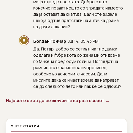
ми ја одзеде посетата. Добро е што
конечно прават нешто со зградата наместо
да ја остават да скапува. Дали сте виделе
некоја од тие претстави на античка драма
на други локации?
Б
Богдан Гончар
Jul 14, 05:43 PM
Да, Петар, добро се сетив и на тие дамки
од влага и ѓубре кога со жена ми отидовме
во Микена пред осум години. Погледот на
рамнината е навистина импресивен,
особено во вечерните часови. Дали
мислите дека ќе имаат време да направат
се до следното лето или пак ќе се одложи?
Најавете се за да се вклучите во разговорот →
УШТЕ СТАТИИ