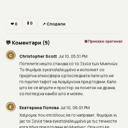
🕯
0
❤
0
↗ Сподели
🌐 Прикажи оригинал
💬 Коментари (9)
C
Christopher Scott
Jul 10, 05:51 PM
Потелите нешто станува со το Ξενία των Μυκηνών.
Το θυμάμαι εγκαταλελειμμένο и исполнет со
пријатна атмосфера од последната пати што не
го пуштил тафот на Αγαμέμνοна пред години. Кало
што ќе се впушти и простор за почеток на драма,
со поглед на камбо што е моќен.
Е
Екатерина Попова
Jul 10, 06:01 PM
Χαίρομαι που επιτέλους ќе го направат, θυμάμαι κι
јас το Ξενία така εγκαταλελειμμένο με τις течности
кога πήγα пред години во Μυκήνες. Ωра што ќе