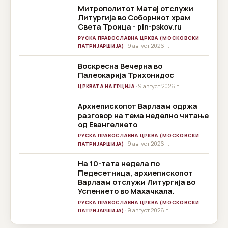
Митрополитот Матеј отслужи
Литургија во Соборниот храм
Света Троица - pln-pskov.ru
РУСКА ПРАВОСЛАВНА ЦРКВА (МОСКОВСКИ
· 9 август 2026 г.
ПАТРИЈАРШИЈА)
Воскресна Вечерна во
Палеокарија Трихонидос
· 9 август 2026 г.
ЦРКВАТА НА ГРЦИЈА
Архиепископот Варлаам одржа
разговор на тема неделно читање
од Евангелието
РУСКА ПРАВОСЛАВНА ЦРКВА (МОСКОВСКИ
· 9 август 2026 г.
ПАТРИЈАРШИЈА)
На 10-тата недела по
Педесетница, архиепископот
Варлаам отслужи Литургија во
Успението во Махачкала.
РУСКА ПРАВОСЛАВНА ЦРКВА (МОСКОВСКИ
· 9 август 2026 г.
ПАТРИЈАРШИЈА)