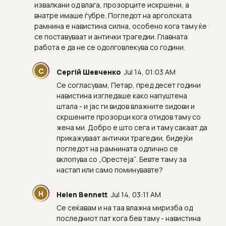
извалкани од влага, прозорците искршени, а
внатре имаше ѓубре. Погледот на арголската
рамнина е навистина силна, особено кога таму ќе
се поставуваат и антички трагедии. Главната
работа е да не се одолговлекува со години.
С
Сергій Шевченко
Jul 14, 01:03 AM
Се согласувам, Петар, пред десет години
навистина изгледаше како напуштена
штала - и јас ги видов влажните ѕидови и
скршените прозорци кога отидов таму со
жена ми. Добро е што сега и таму сакаат да
прикажуваат антички трагедии, бидејќи
погледот на рамнината одлично се
вклопува со „Орестеја“. Бевте таму за
настап или само поминувавте?
H
Helen Bennett
Jul 14, 03:11 AM
Се сеќавам и на таа влажна миризба од
последниот пат кога бев таму - навистина