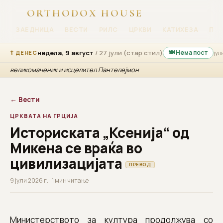
ORTHODOX HOUSE
ЗАЕДНИЦА
ВЕСТИ
РИЛС
ЦРКВИ
КАТИХЕЗА
ПР
недела, 9 август
/ 27 јули (стар стил)
🍽 Нема пост
☦ ДЕНЕС
јул
великомаченик и исцелител Пантелејмон
← Вести
ЦРКВАТА НА ГРЦИЈА
Историската „Ксенија“ од
Микена се враќа во
цивилизацијата
ПРЕВОД
9 јули 2026 г. · 1 мин читање
Министерството за култура продолжува со