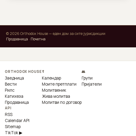
© 2026 Orthodox House — еден дом за сите јурисдикции
Продавница
·
Почетна
ORTHODOX HOUSE
☦
👥
Заедница
Календар
Групи
Вести
Моите претплати
Пријатели
Рилс
Молитвеник
Катихеза
Жива молитва
Продавница
Молитви по договор
API
RSS
Calendar API
Sitemap
TikTok ▶