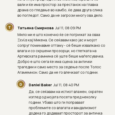
вали и ќе има простор за престанок на главна
драма со гледање во камбо, ќе дава друга слика
во погледот. Само да не загрози многу ова дело.
Т
Татьяна Смирнова
Jul 11, 08:09 PM
Мило ми е што конечно ќе се погрижат за оваа
Ξενία кај Микена. Се сеќавам како јас и мојот
сопруг поминавме оттаму - сè беше извалкано со
влага и со скршени прозорци, но глетката на
Аргивската рамнина сè уште беше маѓепсувачка.
Добро е што сега ќе има сцена за антички
трагедии и само место за седење после Толос
Агамемнон. Само да не го влечкаат со години.
D
Daniel Baker
Jul 11, 08:40 PM
Да, се сеќавам на истиот влажен, скратен
изглед од мојата посета пред неколку
години. Убаво што ги поправаат
проблемите со влагата и вандализмот
додека го додаваат просторот за античка