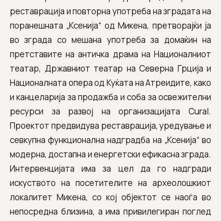
реставрација и повторна употреба на зградата на
поранешната „Ксенија“ од Микена, претворајќи ја
во зграда со мешана употреба за домаќин на
претставите на античка драма на Националниот
театар, Државниот театар на Северна Грција и
Националната опера од Куќата на Атреидите, како
и канцеларија за продажба и соба за освежителни
ресурси за развој на организацијата Cural.
Проектот предвидува реставрација, уредување и
севкупна функционална надградба на „Ксенија“ во
модерна, достапна и енергетски ефикасна зграда.
Интервенцијата има за цел да го надгради
искуството на посетителите на археолошкиот
локалитет Микена, со кој објектот се наоѓа во
непосредна близина, а има привилегиран поглед