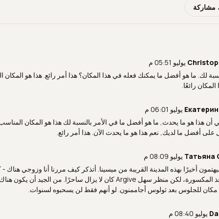
مشاركة
Christop
نسبة لك. ما هو أفضل ما يمكنك فعله في هذا المكان؟ هذا أمر رائع. هذا هو المكان ا
لمكان رائعًا.
Екатерин
 أن هذا هو ما يحدث, ما هو أفضل ما في الأمر بالنسبة لك هذا هو المكان المناس
على أفضل ما لديك, نعم هذا هو ما يحدث الآن. هذا أمر رائع.
Татьяна 
يهتمون أخيرًا بهذه المدينة القريبة من ميسينا. أتذكر كيف مررنا أنا وزوجي هناك 
بالرطوبة والنوافذ المكسورة، لكن منظر سهل Argive كان لا يزال ساحرًا. من ا
 مكان للجلوس بعد ثولوس أجاممنون. لو أنهم فقط لن يسحبوه لسنوات.
Da