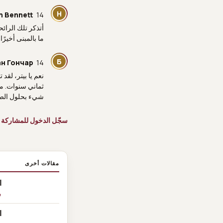
H
14 يوليو 03:11 ص
n Bennett
أتذكر تلك الرائح
ما بالمبنى أخيرً
Б
14 يوليو 05:43 م
н Гончар
نعم يا بيتر، لقد
ثماني سنوات. من
شيء بحلول الصي
سجّل الدخول للمشاركة 
مقالات أخرى
ا
ب
اس