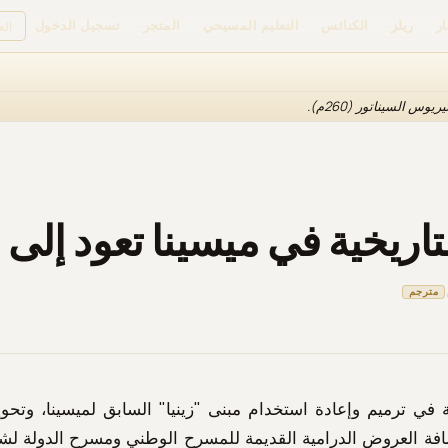
ار
ريلز
الكنائس
التعليم المسيحي
المتجر
تسجيل الدخول
 السيناتور (260م).
لتاريخية في ميسينا تعود إلى
مترجم
 في ترميم وإعادة استخدام مبنى "زينيا" السابق لميسينا، وتحوي
فة العروض الدرامية القديمة للمسرح الوطني ومسرح الدولة لشمال