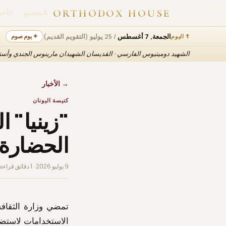
ORTHODOX HOUSE
المجتمع
الأخب
الجمعة, 7 أغسطس
/ 25 يوليو (التقويم القديم)
✦ يوم صوم
☦ اليوم
الشهيد دوميتيوس الفارسي · القديسان الشهيدان مارينوس الجندي وأستيريوس
→ الأخبار
كنيسة اليونان
"زينيا" ا
الحضارة
9 يوليو 2026 · 1 دقائق قراءة
تمضي وزارة الثقافة
الاستخدامات لاستضا