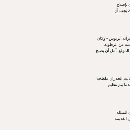
 بإصلاح
ك يجب أن
انة أتريوس - وكان
جمة عن الرطوبة
لموقع. آمل أن يصبح
ررت بتلك "Ξενία" قبل عشر سنوات - كانت الجدران ملطخة
ما يتم تنظيم
 المبللة
 القديمة