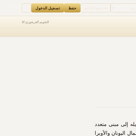
⛪ جميع الكنائس
☾
حفظ
تسجيل الدخول
التقويم الغريغوري ⇄
له إلى مبنى متعدد
 اليونان والأوبرا