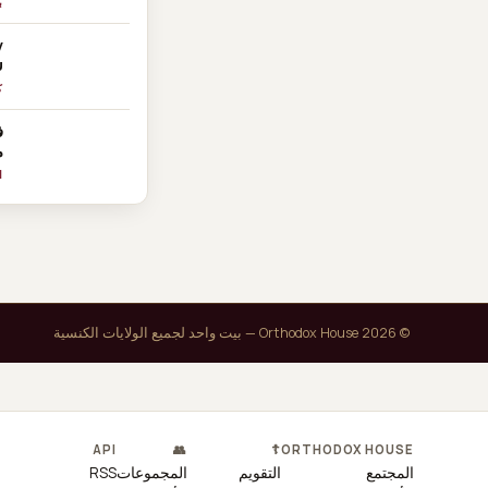
ب
ν
υ
ك
م
ا
© 2026 Orthodox House — بيت واحد لجميع الولايات الكنسية
API
👥
☦
ORTHODOX HOUSE
المجتمع
التقويم
المجموعات
RSS