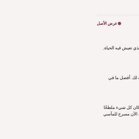
🌐 عرض الأصل
لذي تعيش فيه الحياة,
ب لك. أفضل ما في
- كان كل شيء ملطخًا
لجيد أن يكون هناك الآن مسرح للمآسي