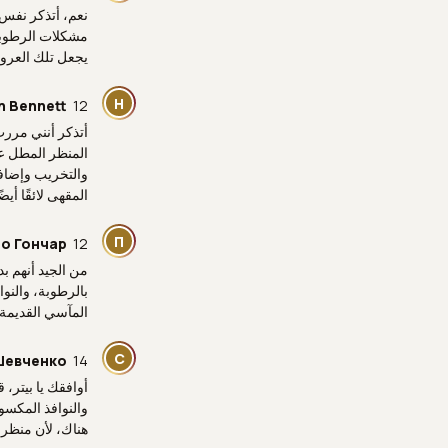
نعم، أتذكر نفس 
مشكلات الرطوبة
يجعل تلك العروض
H
12 يوليو 05:43 ص
n Bennett
أتذكر أنني مرر
المنظر المطل عل
والتخريب وإضافة
المقهى لائقًا أيضًا
П
12 يوليو 11:05 ص
о Гончар
بالرطوبة، والنو
المآسي القديمة 
С
14 يوليو 01:03 ص
Шевченко
أوافقك يا بيتر، 
والنوافذ المكسو
هناك، لأن منظر 