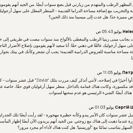
المظهر الرطب والمتهدم من زيارتي قبل بضع سنوات أيضًا. من الجيد أنهم يقومون
 والتخريب مع إضافة مساحة الدراما القديمة - المنظر المطل على سهل أرجولي
 مميزة جدًا. هل عدت إلى ميسينا منذ ذلك الحين؟
Hele
ت بجانب مبنى زينيا الرطب والمغطى بالألواح منذ سنوات مضت في طريقي إلى خز
ى سهل أرجوليك عالقًا في ذهني حقًا. أنا سعيد لأنهم يقومون بإصلاح الأضرار النا
 مساحة مناسبة للعروض الدرامية القديمة؛ يجب أن تشعر وكأنك في بيتك بجوار ا
.
Петр
من الجيد أنهم بدأوا أخيرًا في إصلاحه، لأنني أتذكر كيف م
افذ مكسورة، وكانت هناك قمامة بالداخل. منظر سهل أرغوليان قوي حقًا، خاصة عند
هناك أيضًا. الشيء الرئيسي هو عدم سحبها لسنوات.
Сергій 
قبل عشر سنوات كان الأمر يبدو وكأنه حظيرة مهجورة - لقد رأيت أيضًا تلك الجدران
رة عندما ذهبت إلى هناك مع زوجتي. من الجيد أنهم يريدون الآن أيضًا إظهار المآسي
السهل يتناسب تمامًا مع "أوريستيا". هل كنت هناك لأداء أم مجرد مرور؟