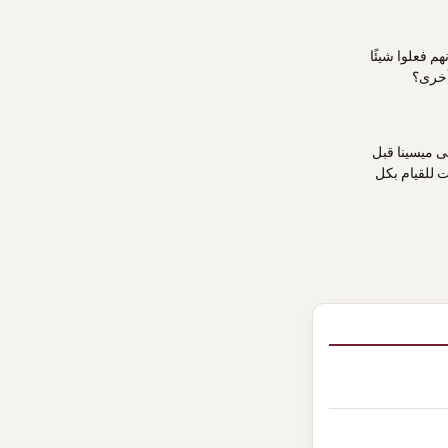
م فعلوا شيئًا
 أخرى؟
لى ميسينا قبل
 للقيام بكل