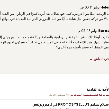
Hele
ة الرطبة أيضًا من آخر مرة كنت فيها هناك، لقد أثرت كثيرًا في الزيارة. من الجيد أنه
ا بدلاً من تركه يتعفن. هل شاهدت أيًا من تلك العروض الدرامية القديمة في مواقع
Богда
 تذكرت أيضًا تلك البقع الناتجة عن الرطوبة والقمامة جيدًا عندما ذهبت أنا وزوجتي إ
ظر السهل مثير للإعجاب حقًا، خاصة في المساء. هل تعتقد أنه سيكون لديهم الوقت
ف المقبل أم سيتم تأجيله مرة أخرى؟
في النقاش →
لأحداث القادمة
· 8 أغسطس 2026
طريركية القسطنطينية المسكونية
تلام تسليم PROTOSYGELLUS في I. متروبوليس...