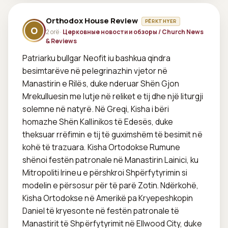
Orthodox House Review
PËRKTHYER
O
2 orë ·
Церковные новости и обзоры / Church News
& Reviews
Patriarku bullgar Neofit iu bashkua qindra 
besimtarëve në pelegrinazhin vjetor në 
Manastirin e Rilës, duke nderuar Shën Gjon 
Mrekulluesin me lutje në reliket e tij dhe një liturgji 
solemne në natyrë. Në Greqi, Kisha i bëri 
homazhe Shën Kallinikos të Edesës, duke 
theksuar rrëfimin e tij të guximshëm të besimit në 
kohë të trazuara. Kisha Ortodokse Rumune 
shënoi festën patronale në Manastirin Lainici, ku 
Mitropoliti Irineu e përshkroi Shpërfytyrimin si 
modelin e përsosur për të parë Zotin. Ndërkohë, 
Kisha Ortodokse në Amerikë pa Kryepeshkopin 
Daniel të kryesonte në festën patronale të 
Manastirit të Shpërfytyrimit në Ellwood City, duke 