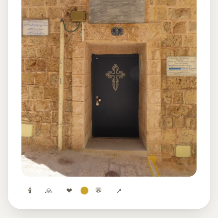
🕯
🙏
❤
💬
↗