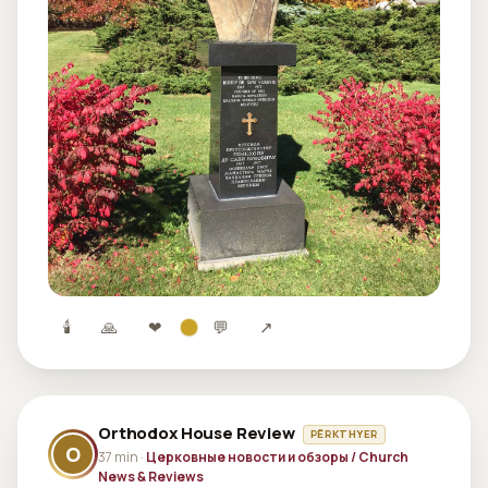
🕯
🙏
❤
💬
↗
Orthodox House Review
PËRKTHYER
O
37 min ·
Церковные новости и обзоры / Church
News & Reviews