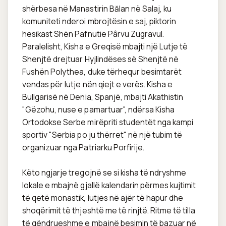
shërbesa në Manastirin Bălan në Salaj, ku 
komuniteti nderoi mbrojtësin e saj, piktorin 
hesikast Shën Pafnutie Pârvu Zugravul. 
Paralelisht, Kisha e Greqisë mbajti një Lutje të 
Shenjtë drejtuar Hyjlindëses së Shenjtë në 
Fushën Polythea, duke tërhequr besimtarët 
vendas për lutje nën qiejt e verës. Kisha e 
Bullgarisë në Denia, Spanjë, mbajti Akathistin 
"Gëzohu, nuse e pamartuar", ndërsa Kisha 
Ortodokse Serbe mirëpriti studentët nga kampi 
sportiv "Serbia po ju thërret" në një tubim të 
organizuar nga Patriarku Porfirije.

Këto ngjarje tregojnë se si kisha të ndryshme 
lokale e mbajnë gjallë kalendarin përmes kujtimit 
të qetë monastik, lutjes në ajër të hapur dhe 
shoqërimit të thjeshtë me të rinjtë. Ritme të tilla 
të qëndrueshme e mbajnë besimin të bazuar në 