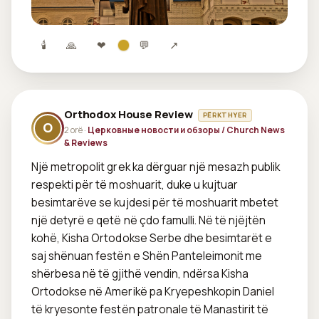
🕯
🙏
❤
💬
↗
Orthodox House Review
PËRKTHYER
O
2 orë ·
Церковные новости и обзоры / Church News
& Reviews
Një metropolit grek ka dërguar një mesazh publik 
respekti për të moshuarit, duke u kujtuar 
besimtarëve se kujdesi për të moshuarit mbetet 
një detyrë e qetë në çdo famulli. Në të njëjtën 
kohë, Kisha Ortodokse Serbe dhe besimtarët e 
saj shënuan festën e Shën Panteleimonit me 
shërbesa në të gjithë vendin, ndërsa Kisha 
Ortodokse në Amerikë pa Kryepeshkopin Daniel 
të kryesonte festën patronale të Manastirit të 