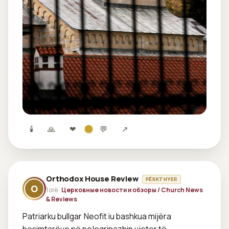
🕯
🙏
❤
💬
↗
Orthodox House Review
PËRKTHYER
O
1 orë ·
Церковные новости и обзоры / Church News
& Reviews
Patriarku bullgar Neofit iu bashkua mijëra 