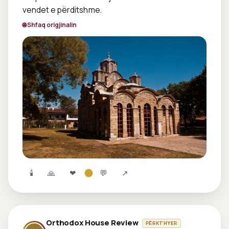
vendet e përditshme.
🌐 Shfaq origjinalin
🕯
🙏
❤
💬
↗
Orthodox House Review
PËRKTHYER