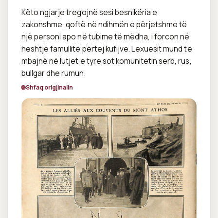
Këto ngjarje tregojnë sesi besnikëria e 
zakonshme, qoftë në ndihmën e përjetshme të 
një personi apo në tubime të mëdha, i forcon në 
heshtje famullitë përtej kufijve. Lexuesit mund të 
mbajnë në lutjet e tyre sot komunitetin serb, rus, 
bullgar dhe rumun.
🌐 Shfaq origjinalin