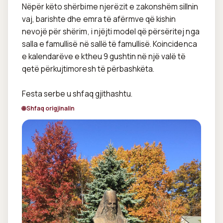
Nëpër këto shërbime njerëzit e zakonshëm sillnin 
vaj, barishte dhe emra të afërmve që kishin 
nevojë për shërim, i njëjti model që përsëritej nga 
salla e famullisë në sallë të famullisë. Koincidenca 
e kalendarëve e ktheu 9 gushtin në një valë të 
qetë përkujtimoresh të përbashkëta.

Festa serbe u shfaq gjithashtu.
🌐 Shfaq origjinalin