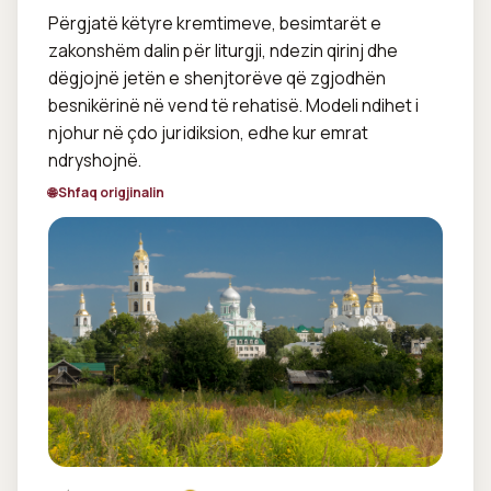
Përgjatë këtyre kremtimeve, besimtarët e 
zakonshëm dalin për liturgji, ndezin qirinj dhe 
dëgjojnë jetën e shenjtorëve që zgjodhën 
besnikërinë në vend të rehatisë. Modeli ndihet i 
njohur në çdo juridiksion, edhe kur emrat 
ndryshojnë.
🌐 Shfaq origjinalin