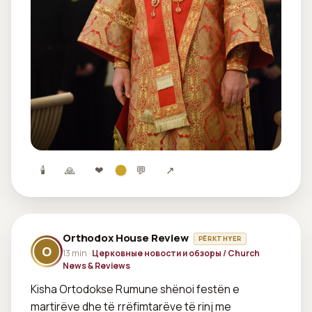
🕯
🙏
❤
💬
↗
Orthodox House Review
PËRKTHYER
O
13 min ·
Церковные новости и обзоры / Church
News & Reviews
Kisha Ortodokse Rumune shënoi festën e 
martirëve dhe të rrëfimtarëve të rinj me 