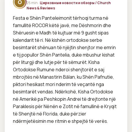
O
25 min ·
Церковные новости и обзоры / Church
News & Reviews
Festa e Shën Panteleimonit tërhoqi turma në 
famullitë ROCOR këtë javë, me Dëshmorin dhe 
Shëruesin e Madh të kujtuar më 9 gusht sipas 
kalendarit të ri. Në kishën ortodokse serbe 
besimtarët shënuan të njëjtin shenjtor me emrin 
e tij popullor Shën Pantelia, duke mbushur kishat 
për liturgji dhe lutje për të sëmurët. Kisha 
Ortodokse Rumune nderoi shenjtorët e saj 
mbrojtës në Manastirin Bălan, ku Shën Pafnutie, 
piktori hesikast mori nderim të veçantë nga 
besimtarët vendas. Ndërkohë, Kisha Ortodokse 
në Amerikë pa Peshkopin Andrei të drejtonte një 
Paraklesis për Nënën e Zotit në famullinë e Kryqit 
të Shenjtë në Florida, duke përzier 
ndërmjetësimin me ritmin e shpejtë të verës.
