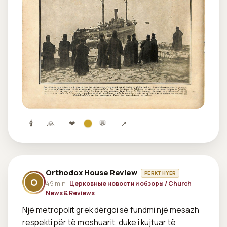
🕯
🙏
❤
💬
↗
Orthodox House Review
PËRKTHYER
O
49 min ·
Церковные новости и обзоры / Church
News & Reviews
Një metropolit grek dërgoi së fundmi një mesazh 
respekti për të moshuarit, duke i kujtuar të 