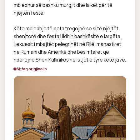
mbledhur së bashku murgjit dhe laikët për të 
njëjtën festë.

Këto mbledhje të qeta tregojnë se si të njëjtët 
shenjtorë dhe festa i lidhin bashkësitë e largëta. 
Lexuesit i mbajtët pelegrinët në Rilë, manastiret 
në Rumani dhe Amerikë dhe besimtarët që 
nderojnë Shën Kallinikos në lutjet e tyre këtë javë.
🌐 Shfaq origjinalin