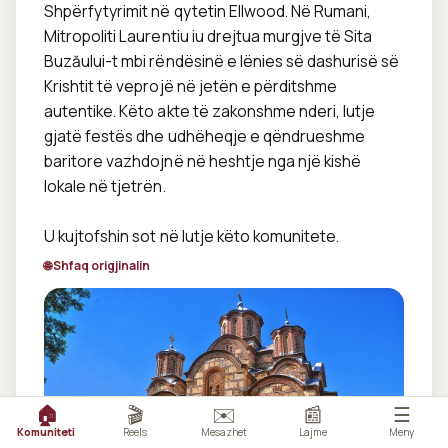
Shpërfytyrimit në qytetin Ellwood. Në Rumani, 
Mitropoliti Laurentiu iu drejtua murgjve të Sita 
Buzăului-t mbi rëndësinë e lënies së dashurisë së 
Krishtit të veprojë në jetën e përditshme 
autentike. Këto akte të zakonshme nderi, lutje 
gjatë festës dhe udhëheqje e qëndrueshme 
baritore vazhdojnë në heshtje nga një kishë 
lokale në tjetrën.

U kujtofshin sot në lutje këto komunitete.
🌐 Shfaq origjinalin
🏠
🎬
✉️
📰
☰
Komuniteti
Reels
Mesazhet
Lajme
Meny