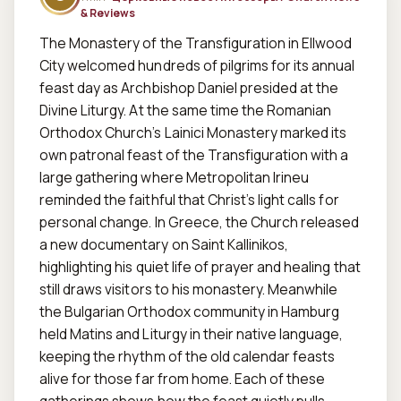
& Reviews
The Monastery of the Transfiguration in Ellwood 
City welcomed hundreds of pilgrims for its annual 
feast day as Archbishop Daniel presided at the 
Divine Liturgy. At the same time the Romanian 
Orthodox Church’s Lainici Monastery marked its 
own patronal feast of the Transfiguration with a 
large gathering where Metropolitan Irineu 
reminded the faithful that Christ’s light calls for 
personal change. In Greece, the Church released 
a new documentary on Saint Kallinikos, 
highlighting his quiet life of prayer and healing that 
still draws visitors to his monastery. Meanwhile 
the Bulgarian Orthodox community in Hamburg 
held Matins and Liturgy in their native language, 
keeping the rhythm of the old calendar feasts 
alive for those far from home. Each of these 