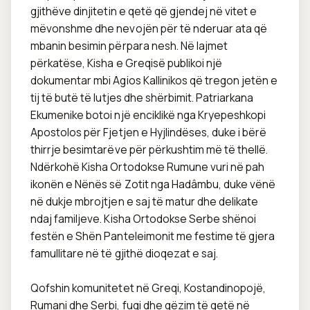
gjithëve dinjitetin e qetë që gjendej në vitet e 
mëvonshme dhe nevojën për të nderuar ata që 
mbanin besimin përpara nesh. Në lajmet 
përkatëse, Kisha e Greqisë publikoi një 
dokumentar mbi Agios Kallinikos që tregon jetën e 
tij të butë të lutjes dhe shërbimit. Patriarkana 
Ekumenike botoi një enciklikë nga Kryepeshkopi 
Apostolos për Fjetjen e Hyjlindëses, duke i bërë 
thirrje besimtarëve për përkushtim më të thellë. 
Ndërkohë Kisha Ortodokse Rumune vuri në pah 
ikonën e Nënës së Zotit nga Hadâmbu, duke vënë 
në dukje mbrojtjen e saj të matur dhe delikate 
ndaj familjeve. Kisha Ortodokse Serbe shënoi 
festën e Shën Panteleimonit me festime të gjera 
famullitare në të gjithë dioqezat e saj.

Qofshin komunitetet në Greqi, Kostandinopojë, 
Rumani dhe Serbi, fuqi dhe gëzim të qetë në 