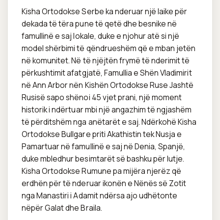
Kisha Ortodokse Serbe ka nderuar një laike për 
dekada të tëra pune të qetë dhe besnike në 
famullinë e saj lokale, duke e njohur atë si një 
model shërbimi të qëndrueshëm që e mban jetën 
në komunitet. Në të njëjtën frymë të nderimit të 
përkushtimit afatgjatë, Famullia e Shën Vladimirit 
në Ann Arbor nën Kishën Ortodokse Ruse Jashtë 
Rusisë sapo shënoi 45 vjet prani, një moment 
historik i ndërtuar mbi një angazhim të ngjashëm 
të përditshëm nga anëtarët e saj. Ndërkohë Kisha 
Ortodokse Bullgare priti Akathistin tek Nusja e 
Pamartuar në famullinë e saj në Denia, Spanjë, 
duke mbledhur besimtarët së bashku për lutje. 
Kisha Ortodokse Rumune pa mijëra njerëz që 
erdhën për të nderuar ikonën e Nënës së Zotit 
nga Manastiri i Adamit ndërsa ajo udhëtonte 
nëpër Galat dhe Braila.
