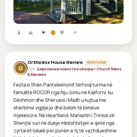
🕯
🙏
❤
💬
↗
Orthodox House Review
PËRKTHYER
O
1 orë ·
Церковные новости и обзоры / Church News
& Reviews
Festa e Shën Panteleimonit tërhoqi turma në 
famullitë ROCOR nga Nju Jorku në Kaliforni, ku 
Dëshmori dhe Shëruesi i Madh u kujtua me 
shërbime vigjiljeje dhe bekim të bimëve 
mjekësore. Në Heartland, Manastiri i Trinisë së 
Shenjtë vuri në dukje mbështetjen e qetë nga 
zyrtarët lokalë për punën e tij të vazhdueshme. 