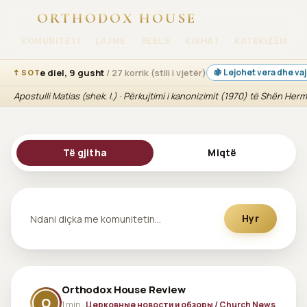
ORTHODOX HOUSE
KOMUNITETI
LAJME
REELS
KISHAT
KATEKIZËM
e diel, 9 gusht
/ 27 korrik (stili i vjetër)
🍇 Lejohet vera dhe vaj
☦ SOT
Apostulli Matias (shek. I.) · Përkujtimi i kanonizimit (1970) të Shën Her
Të gjitha
Miqtë
Ndani diçka me komunitetin…
Hyr
Orthodox House Review
O
1 min ·
Церковные новости и обзоры / Church News