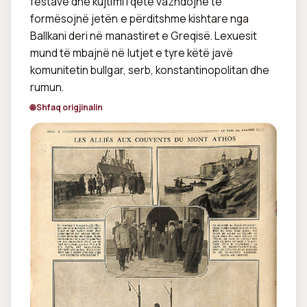
festave dhe kujtimi i qetë vazhdojnë të 
formësojnë jetën e përditshme kishtare nga 
Ballkani deri në manastiret e Greqisë. Lexuesit 
mund të mbajnë në lutjet e tyre këtë javë 
komunitetin bullgar, serb, konstantinopolitan dhe 
rumun.
🌐 Shfaq origjinalin