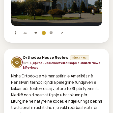
🕯
🙏
❤
💬
↗
Orthodox House Review
PËRKTHYER
O
1 orë ·
Церковные новости и обзоры / Church News
& Reviews
Kisha Ortodokse në manastirin e Amerikës në 
Pensilvani tërhoqi qindra pelegrinë fundjavën e 
kaluar për festën e saj vjetore të Shpërfytyrimit. 
Klerikë nga dioqezat fqinje u bashkuan për 
Liturgjinë në natyrë në kodër, e ndjekur nga bekimi 
tradicional i rrushit dhe një vakt i përbashkët nën 