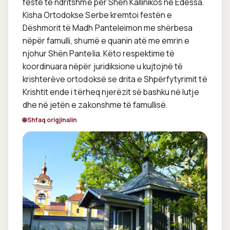
festë të ndritshme për Shën Kallinikos në Edessa. 
Kisha Ortodokse Serbe kremtoi festën e 
Dëshmorit të Madh Panteleimon me shërbesa 
nëpër famulli, shumë e quanin atë me emrin e 
njohur Shën Pantelia. Këto respektime të 
koordinuara nëpër juridiksione u kujtojnë të 
krishterëve ortodoksë se drita e Shpërfytyrimit të 
Krishtit ende i tërheq njerëzit së bashku në lutje 
dhe në jetën e zakonshme të famullisë.
🌐 Shfaq origjinalin