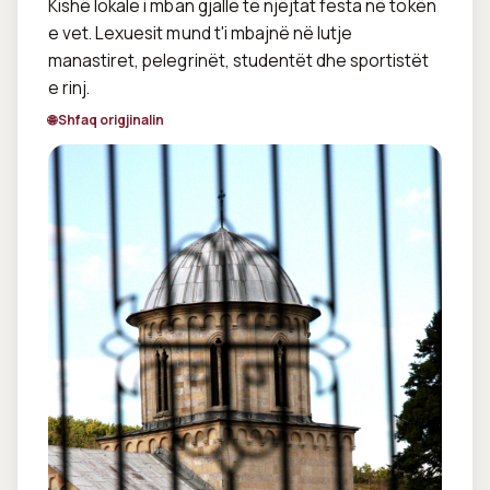
Kishë lokale i mban gjallë të njëjtat festa në tokën 
e vet. Lexuesit mund t'i mbajnë në lutje 
manastiret, pelegrinët, studentët dhe sportistët 
e rinj.
🌐 Shfaq origjinalin