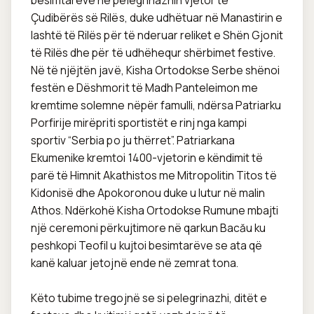
besimtarëve në pelegrinazhin vjetor të 
Çudibërës së Rilës, duke udhëtuar në Manastirin e 
lashtë të Rilës për të nderuar reliket e Shën Gjonit 
të Rilës dhe për të udhëhequr shërbimet festive. 
Në të njëjtën javë, Kisha Ortodokse Serbe shënoi 
festën e Dëshmorit të Madh Panteleimon me 
kremtime solemne nëpër famulli, ndërsa Patriarku 
Porfirije mirëpriti sportistët e rinj nga kampi 
sportiv “Serbia po ju thërret”. Patriarkana 
Ekumenike kremtoi 1400-vjetorin e këndimit të 
parë të Himnit Akathistos me Mitropolitin Titos të 
Kidonisë dhe Apokoronou duke u lutur në malin 
Athos. Ndërkohë Kisha Ortodokse Rumune mbajti 
një ceremoni përkujtimore në qarkun Bacău ku 
peshkopi Teofil u kujtoi besimtarëve se ata që 
kanë kaluar jetojnë ende në zemrat tona.

Këto tubime tregojnë se si pelegrinazhi, ditët e 