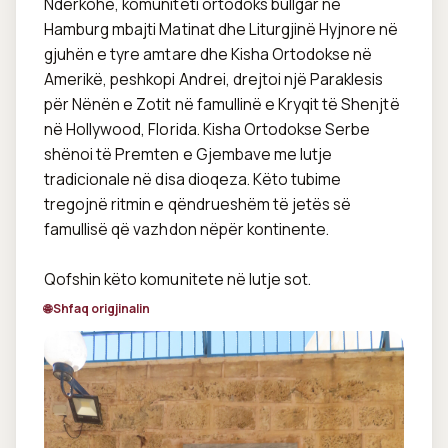
Ndërkohë, komuniteti ortodoks bullgar në 
Hamburg mbajti Matinat dhe Liturgjinë Hyjnore në 
gjuhën e tyre amtare dhe Kisha Ortodokse në 
Amerikë, peshkopi Andrei, drejtoi një Paraklesis 
për Nënën e Zotit në famullinë e Kryqit të Shenjtë 
në Hollywood, Florida. Kisha Ortodokse Serbe 
shënoi të Premten e Gjembave me lutje 
tradicionale në disa dioqeza. Këto tubime 
tregojnë ritmin e qëndrueshëm të jetës së 
famullisë që vazhdon nëpër kontinente.

Qofshin këto komunitete në lutje sot.
🌐 Shfaq origjinalin