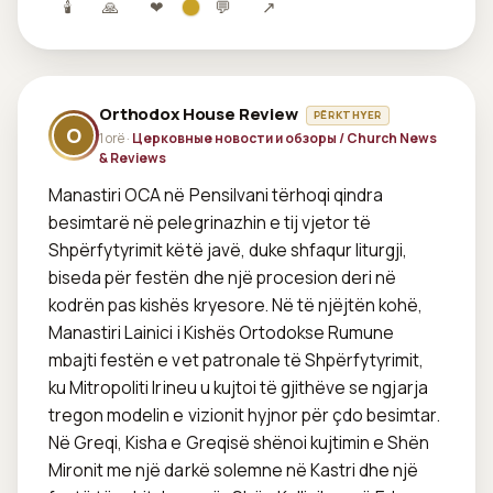
🕯
🙏
❤
💬
↗
Orthodox House Review
PËRKTHYER
O
1 orë ·
Церковные новости и обзоры / Church News
& Reviews
Manastiri OCA në Pensilvani tërhoqi qindra 
besimtarë në pelegrinazhin e tij vjetor të 
Shpërfytyrimit këtë javë, duke shfaqur liturgji, 
biseda për festën dhe një procesion deri në 
kodrën pas kishës kryesore. Në të njëjtën kohë, 
Manastiri Lainici i Kishës Ortodokse Rumune 
mbajti festën e vet patronale të Shpërfytyrimit, 
ku Mitropoliti Irineu u kujtoi të gjithëve se ngjarja 
tregon modelin e vizionit hyjnor për çdo besimtar. 
Në Greqi, Kisha e Greqisë shënoi kujtimin e Shën 
Mironit me një darkë solemne në Kastri dhe një 