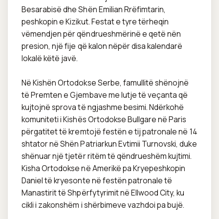
Besarabisë dhe Shën Emilian Rrëfimtarin, 
peshkopin e Kizikut. Festat e tyre tërheqin 
vëmendjen për qëndrueshmërinë e qetë nën 
presion, një fije që kalon nëpër disa kalendarë 
lokalë këtë javë.

Në Kishën Ortodokse Serbe, famullitë shënojnë 
të Premten e Gjembave me lutje të veçanta që 
kujtojnë sprova të ngjashme besimi. Ndërkohë 
komuniteti i Kishës Ortodokse Bullgare në Paris 
përgatitet të kremtojë festën e tij patronale në 14 
shtator në Shën Patriarkun Evtimii Turnovski, duke 
shënuar një tjetër ritëm të qëndrueshëm kujtimi. 
Kisha Ortodokse në Amerikë pa Kryepeshkopin 
Daniel të kryesonte në festën patronale të 
Manastirit të Shpërfytyrimit në Ellwood City, ku 
cikli i zakonshëm i shërbimeve vazhdoi pa bujë.
