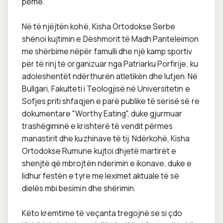
pemë. 

Në të njëjtën kohë, Kisha Ortodokse Serbe 
shënoi kujtimin e Dëshmorit të Madh Panteleimon 
me shërbime nëpër famulli dhe një kamp sportiv 
për të rinj të organizuar nga Patriarku Porfirije, ku 
adoleshentët ndërthurën atletikën dhe lutjen. Në 
Bullgari, Fakulteti i Teologjisë në Universitetin e 
Sofjes priti shfaqjen e parë publike të serisë së re 
dokumentare "Worthy Eating", duke gjurmuar 
trashëgiminë e krishterë të vendit përmes 
manastirit dhe kuzhinave të tij. Ndërkohë, Kisha 
Ortodokse Rumune kujtoi dhjetë martirët e 
shenjtë që mbrojtën nderimin e ikonave, duke e 
lidhur festën e tyre me leximet aktuale të së 
dielës mbi besimin dhe shërimin.

Këto kremtime të veçanta tregojnë se si çdo 