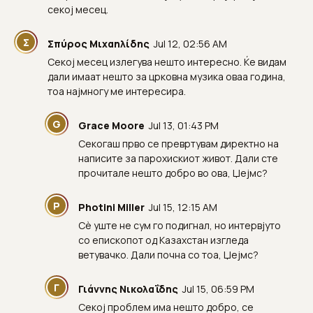
секој месец.
Σ
Σπύρος Μιχαηλίδης
Jul 12, 02:56 AM
Секој месец излегува нешто интересно. Ќе видам
дали имаат нешто за црковна музика оваа година,
тоа најмногу ме интересира.
G
Grace Moore
Jul 13, 01:43 PM
Секогаш прво се превртувам директно на
написите за парохискиот живот. Дали сте
прочитале нешто добро во ова, Џејмс?
P
Photini Miller
Jul 15, 12:15 AM
Сè уште не сум го подигнал, но интервјуто
со епископот од Казахстан изгледа
ветувачко. Дали почна со тоа, Џејмс?
Γ
Γιάννης Νικολαΐδης
Jul 15, 06:59 PM
Секој проблем има нешто добро, се