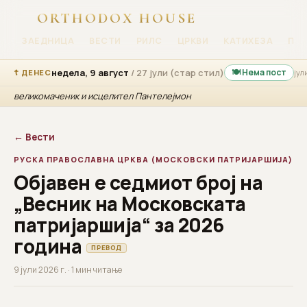
ORTHODOX HOUSE
ЗАЕДНИЦА
ВЕСТИ
РИЛС
ЦРКВИ
КАТИХЕЗА
ПР
недела, 9 август
/ 27 јули (стар стил)
🍽 Нема пост
☦ ДЕНЕС
јул
великомаченик и исцелител Пантелејмон
← Вести
РУСКА ПРАВОСЛАВНА ЦРКВА (МОСКОВСКИ ПАТРИЈАРШИЈА)
Објавен е седмиот број на
„Весник на Московската
патријаршија“ за 2026
година
ПРЕВОД
9 јули 2026 г. · 1 мин читање