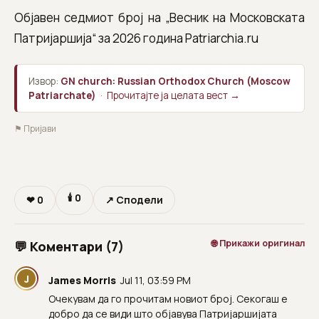
Објавен седмиот број на „Весник на Московската
Патријаршија“ за 2026 година Patriarchia.ru
Извор:
GN church: Russian Orthodox Church (Moscow
Patriarchate)
·
Прочитајте ја целата вест →
⚑ Пријави
🕯
0
❤
0
↗ Сподели
🌐 Прикажи оригинал
💬 Коментари (7)
J
James Morris
Jul 11, 03:59 PM
Очекувам да го прочитам новиот број. Секогаш е
добро да се види што објавува Патријаршијата