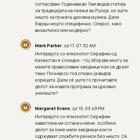
согласувам. Годинава во 7ми видов статија
за традицијата на пеење во Русија, но уште
ништо за грчката црковна музика. Дали
бараш нешто специфично, Спирос, како
византиско или модерно?
M
Mark Parker
Jul 17, 07:32 AM
Интервјуто со епископот Серафим од
Казахстан е солидно - тој зборува многу за
малите православни заедници кои се држат
таму. Почнав со тоа откако ја видов
корицата. Дали сè уште го прочитавте
делот за новата програма за црковно
училиште?
M
Margaret Evans
Jul 19, 03:49 PM
Интервјуто со епископот Серафим
навистина ми остана и мене, особено
делот за оние мали заедници кои ги
одржуваат службите речиси без ништо. Сè