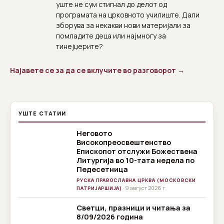
уште не сум стигнал до делот од
програмата на црковното училиште. Дали
зборува за некакви нови материјали за
помладите деца или најмногу за
тинејџерите?
Најавете се за да се вклучите во разговорот →
УШТЕ СТАТИИ
Неговото
Високопреосвештенство
Епископот отслужи Божествена
Литургија во 10-тата недела по
Педесетница
РУСКА ПРАВОСЛАВНА ЦРКВА (МОСКОВСКИ
· 9 август 2026 г.
ПАТРИЈАРШИЈА)
Светци, празници и читања за
8/09/2026 година