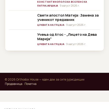
КОНСТАНТИНОПОЛСКА ВСЕЛЕНСКА
· 9 август 2026 г.
ПАТРИЈАРШИЈА
Свети апостол Матија: Замена за
ученикот предавник
· 9 август 2026 г.
ЦРКВАТА НА ГРЦИЈА
Учења од Атос - „Лицето на Дева
Марија“
· 9 август 2026 г.
ЦРКВАТА НА ГРЦИЈА
© 2026 Orthodox House — еден дом за сите јурисдикции
Продавница
·
Почетна