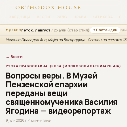
ORTHODOX HOUSE
ЗАЕДНИЦА
ВЕСТИ
РИЛС
ЦРКВИ
КАТИХЕЗА
ПР
петок, 7 август
/ 25 јули (стар стил)
✦ Постен ден
☦ ДЕНЕС
јули
Успение Праведна Ана, Мајка на Богородица · Спомен на светите 1
← Вести
РУСКА ПРАВОСЛАВНА ЦРКВА (МОСКОВСКИ ПАТРИЈАРШИЈА)
Вопросы веры. В Музей
Пензенской епархии
переданы вещи
священномученика Василия
Ягодина — видеорепортаж
9 јули 2026 г. · 1 мин читање