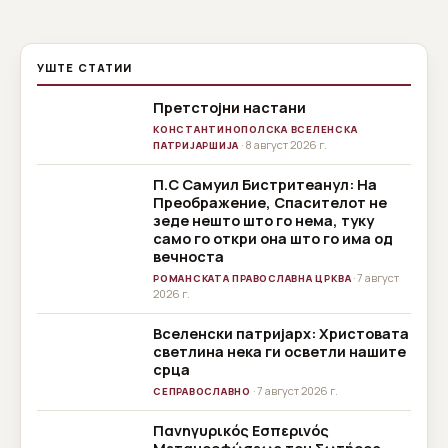
УШТЕ СТАТИИ
Претстојни настани
КОНСТАНТИНОПОЛСКА ВСЕЛЕНСКА
· 8 август 2026 г.
ПАТРИЈАРШИЈА
П.С Самуил Бистритеанул: На
Преображение, Спасителот не
зеде нешто што го нема, туку
само го откри она што го има од
вечноста
· 7 август
РОМАНСКАТА ПРАВОСЛАВНА ЦРКВА
2026 г.
Вселенски патријарх: Христовата
светлина нека ги осветли нашите
срца
· 7 август 2026 г.
СЕПРАВОСЛАВНО
Πανηγυρικός Εσπερινός