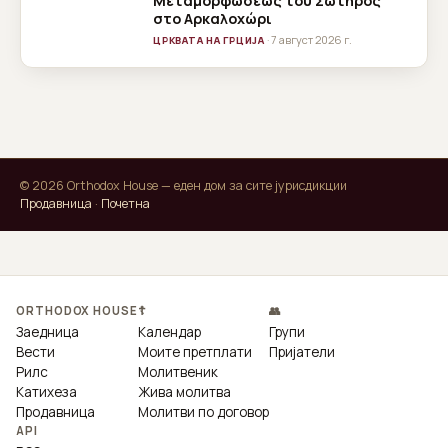
Μεταμορφώσεως του Σωτήρος
στο Αρκαλοχώρι
· 7 август 2026 г.
ЦРКВАТА НА ГРЦИЈА
© 2026 Orthodox House — еден дом за сите јурисдикции
Продавница
·
Почетна
ORTHODOX HOUSE
☦
👥
Заедница
Календар
Групи
Вести
Моите претплати
Пријатели
Рилс
Молитвеник
Катихеза
Жива молитва
Продавница
Молитви по договор
API