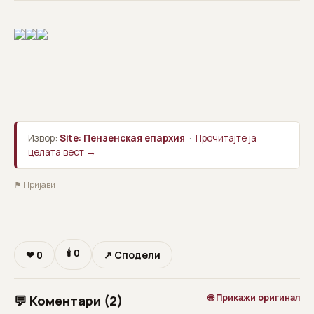
Извор:
Site: Пензенская епархия
·
Прочитајте ја
целата вест →
⚑ Пријави
🕯
0
❤
0
↗ Сподели
🌐 Прикажи оригинал
💬 Коментари (2)