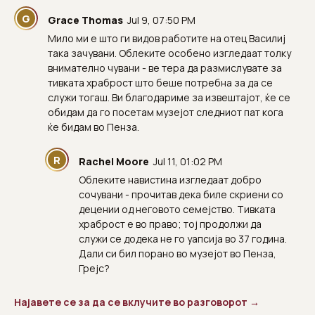
G
Grace Thomas
Jul 9, 07:50 PM
Мило ми е што ги видов работите на отец Василиј
така зачувани. Облеките особено изгледаат толку
внимателно чувани - ве тера да размислувате за
тивката храброст што беше потребна за да се
служи тогаш. Ви благодариме за извештајот, ќе се
обидам да го посетам музејот следниот пат кога
ќе бидам во Пенза.
R
Rachel Moore
Jul 11, 01:02 PM
Облеките навистина изгледаат добро
сочувани - прочитав дека биле скриени со
децении од неговото семејство. Тивката
храброст е во право; тој продолжи да
служи се додека не го уапсија во 37 година.
Дали си бил порано во музејот во Пенза,
Грејс?
Најавете се за да се вклучите во разговорот →