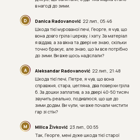
в нагоді до зими.
D
Danica Radovanović
22 лип., 05:46
Шкода тієї мурованої печі, Георге, я чув, що
вона довго гріла і церкву, і хату. За матеріал
я віддав, а за вікна та двері не знаю, скільки
точно бракує, але знаю, що їм все потрібно
до зими. Ви вже щось надіслали?
A
Aleksandar Radovanović
22 лип., 21:48
Шкода тієї печі, Петре, я чув, що вона
справжня, стара, цегляна, два поверхи гріла
б. За дошки заплатив, а за двері 40-50 тисяч
звучить реально, подивлюся, що ще до
зими додам. Ви чули, чи вже почали чистити
гар зі стін?
M
Milica Živković
23 лип., 00:55
Так, Георге, мені дуже шкода тієї старої