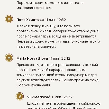
Передам в храм, может, кто из наших на
материалы скинется.
П
Петя Христова
11 лип., 12:52
Жалко и печку, и крышу, и те полы, что
провалились. У нас в Болгарии тоже старые дома,
после пожара гарь месяцами не выветривается.
Передам в храм, может, и наши прихожане что-то
на материалы скинутся.
M
Mária Horváthová
11 лип., 22:12
Прикро за піч, яка вщент розвалилася, і дах, який
провалився. Хоча б парафіяни знайшли їм
тимчасове житло, щоб отець Володимир міг далі
служити в тих глухих селах. Пошлю трохи на фонд,
щоб хоч дрова мали.
V
Vuk Marković
11 лип., 23:37
Шкода тієї печі, згоріла вщент, а сибірською
зимою без неї не обійтися. Я радий, що ви