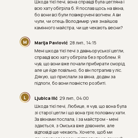
Шкода тієї печі, вона справді була цегляна і
всю хату обігріла б. Я послав щось на вікна,
бо вони всі були повикручені вогнем. А ви
чули, чи отець Володимир уже знайшов
камінного майстра, чи ще чекають весни?
M
Marija Pavlović
28 лип., 14:15
Мені шкода тієї печі з давньоруської цегли,
справді всю хату обігріла без проблем. Я
чув, що вони вже почали прибирати сморід,
але це йде повільно, бо він потрапив у ліс.
Дякую, що прислали за вікна, додам за
підлоги, бо вони повністю розбиті.
L
Ljubica Ilić
29 лип., 04:00
Шкода тієї печі, Любице, я чув, що вона була
зі старої цегли і що вона гріє половину хати.
За вікнами послала, і за майстром - мені
здається, з Омська вже дзвонили, але
відповіді ще чекають. Хочете, щоб ми