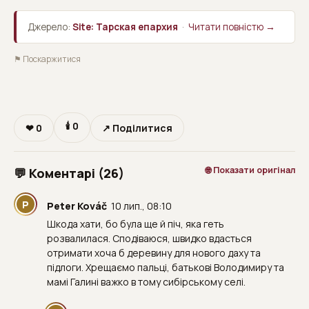
Джерело:
Site: Тарская епархия
·
Читати повністю →
⚑ Поскаржитися
🕯
0
❤
0
↗ Поділитися
🌐 Показати оригінал
💬 Коментарі (26)
P
Peter Kováč
10 лип., 08:10
Шкода хати, бо була ще й піч, яка геть
розвалилася. Сподіваюся, швидко вдасться
отримати хоча б деревину для нового даху та
підлоги. Хрещаємо пальці, батькові Володимиру та
мамі Галині важко в тому сибірському селі.