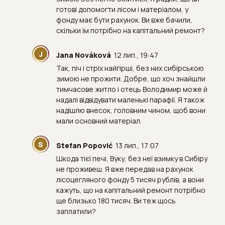
готові допомогти лісом і матеріалом, у
фонду має бути рахунок. Ви вже бачили,
скільки їм потрібно на капітальний ремонт?
J
Jana Nováková
12 лип., 19:47
Так, піч і стріх найгірші, без них сибірською
зимою не прожити. Добре, що хоч знайшли
тимчасове житло і отець Володимир може й
надалі відвідувати маленькі парафії. Я також
надішлю внесок, головним чином, щоб вони
мали основний матеріал.
S
Stefan Popović
13 лип., 17:07
Шкода тієї печі, Вуку, без неї взимку в Сибіру
не проживеш. Я вже передав на рахунок
лісоцегляного фонду 5 тисяч рублів, а вони
кажуть, що на капітальний ремонт потрібно
ще близько 180 тисяч. Ви теж щось
заплатили?