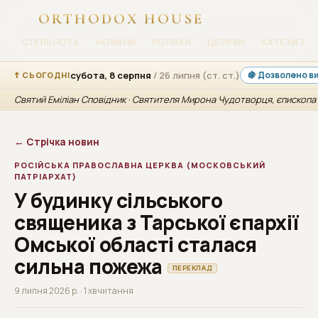
ORTHODOX HOUSE
СПІЛЬНОТА
НОВИНИ
РОЛИКИ
ЦЕРКВИ
КАТЕХИЗАЦ
субота, 8 серпня
/ 26 липня (ст. ст.)
🍇 Дозволено ви
☦ СЬОГОДНІ
Святий Еміліан Сповідник · Святителя Мирона Чудотворця, єпископа
← Стрічка новин
РОСІЙСЬКА ПРАВОСЛАВНА ЦЕРКВА (МОСКОВСЬКИЙ
ПАТРІАРХАТ)
У будинку сільського
священика з Тарської єпархії
Омської області сталася
сильна пожежа
ПЕРЕКЛАД
9 липня 2026 р. · 1 хв читання