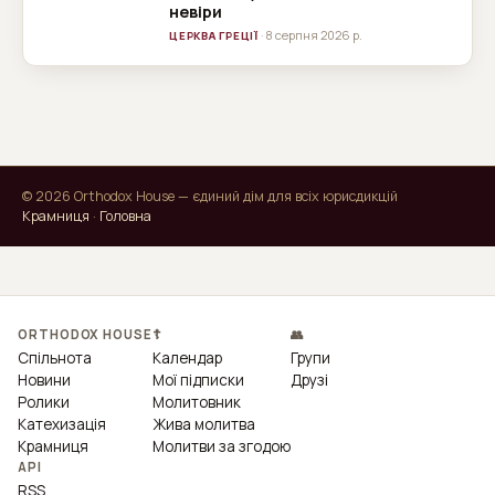
невіри
· 8 серпня 2026 р.
ЦЕРКВА ГРЕЦІЇ
© 2026 Orthodox House — єдиний дім для всіх юрисдикцій
Крамниця
·
Головна
ORTHODOX HOUSE
☦
👥
Спільнота
Календар
Групи
Новини
Мої підписки
Друзі
Ролики
Молитовник
Катехизація
Жива молитва
Крамниця
Молитви за згодою
API
RSS