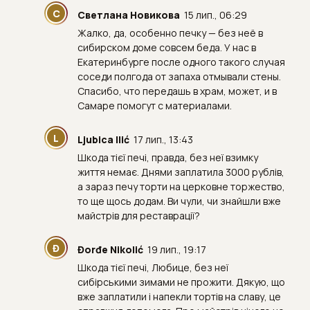
С
Светлана Новикова
15 лип., 06:29
Жалко, да, особенно печку — без неё в
сибирском доме совсем беда. У нас в
Екатеринбурге после одного такого случая
соседи полгода от запаха отмывали стены.
Спасибо, что передашь в храм, может, и в
Самаре помогут с материалами.
L
Ljubica Ilić
17 лип., 13:43
Шкода тієї печі, правда, без неї взимку
життя немає. Днями заплатила 3000 рублів,
а зараз печу торти на церковне торжество,
то ще щось додам. Ви чули, чи знайшли вже
майстрів для реставрації?
Đ
Đorđe Nikolić
19 лип., 19:17
Шкода тієї печі, Любице, без неї
сибірськими зимами не прожити. Дякую, що
вже заплатили і напекли тортів на славу, це