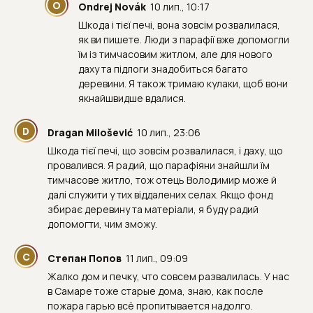
O
Ondrej Novák
10 лип., 10:17
Шкода і тієї печі, вона зовсім розвалилася,
як ви пишете. Люди з парафії вже допомогли
їм із тимчасовим житлом, але для нового
даху та підлоги знадобиться багато
деревини. Я також тримаю кулаки, щоб вони
якнайшвидше вдалися.
D
Dragan Milošević
10 лип., 23:06
Шкода тієї печі, що зовсім розвалилася, і даху, що
провалився. Я радий, що парафіяни знайшли їм
тимчасове житло, тож отець Володимир може й
далі служити у тих віддалених селах. Якщо фонд
збирає деревину та матеріали, я буду радий
допомогти, чим зможу.
С
Степан Попов
11 лип., 09:09
Жалко дом и печку, что совсем развалилась. У нас
в Самаре тоже старые дома, знаю, как после
пожара гарью всё пропитывается надолго.