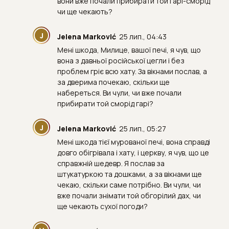
вони вже почали прибирати той гарі-сморід
чи ще чекають?
J
Jelena Marković
25 лип., 04:43
Мені шкода, Милице, вашої печі, я чув, що
вона з давньої російської цегли і без
проблем гріє всю хату. За вікнами послав, а
за дверима почекаю, скільки ще
набереться. Ви чули, чи вже почали
прибирати той сморід гарі?
J
Jelena Marković
25 лип., 05:27
Мені шкода тієї мурованої печі, вона справді
довго обігрівала і хату, і церкву, я чув, що це
справжній шедевр. Я послав за
штукатуркою та дошками, а за вікнами ще
чекаю, скільки саме потрібно. Ви чули, чи
вже почали знімати той обгорілий дах, чи
ще чекають сухої погоди?