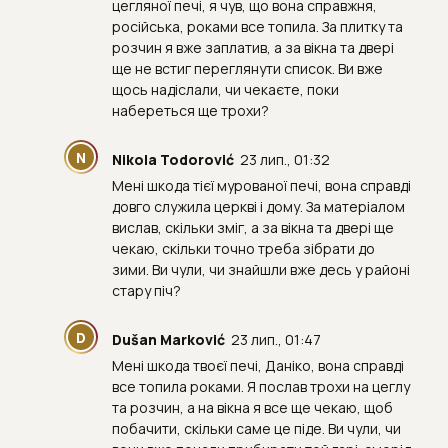
цегляної печі, я чув, що вона справжня,
російська, роками все топила. За плитку та
розчин я вже заплатив, а за вікна та двері
ще не встиг переглянути список. Ви вже
щось надіслали, чи чекаєте, поки
набереться ще трохи?
N
Nikola Todorović
23 лип., 01:32
Мені шкода тієї мурованої печі, вона справді
довго служила церкві і дому. За матеріалом
вислав, скільки зміг, а за вікна та двері ще
чекаю, скільки точно треба зібрати до
зими. Ви чули, чи знайшли вже десь у районі
стару піч?
D
Dušan Marković
23 лип., 01:47
Мені шкода твоєї печі, Даніко, вона справді
все топила роками. Я послав трохи на цеглу
та розчин, а на вікна я все ще чекаю, щоб
побачити, скільки саме це піде. Ви чули, чи