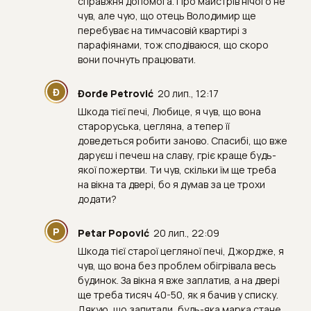
справжня допомога. Про майстрів нічого не
чув, але чую, що отець Володимир ще
перебуває на тимчасовій квартирі з
парафіянами, тож сподіваюся, що скоро
вони почнуть працювати.
Đ
Đorđe Petrović
20 лип., 12:17
Шкода тієї печі, Любице, я чув, що вона
староруська, цегляна, а тепер її
доведеться робити заново. Спасибі, що вже
даруєш і печеш на славу, гріє краще будь-
якої пожертви. Ти чув, скільки їм ще треба
на вікна та двері, бо я думав за це трохи
додати?
P
Petar Popović
20 лип., 22:09
Шкода тієї старої цегляної печі, Джордже, я
чув, що вона без проблем обігрівала весь
будинок. За вікна я вже заплатив, а на двері
ще треба тисяч 40-50, як я бачив у списку.
Дякую, що запитали, будь-яка марка стане