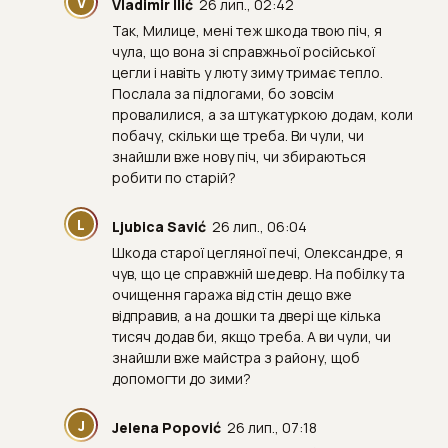
V
Vladimir Ilić
26 лип., 02:42
Так, Милице, мені теж шкода твою піч, я
чула, що вона зі справжньої російської
цегли і навіть у люту зиму тримає тепло.
Послала за підлогами, бо зовсім
провалилися, а за штукатуркою додам, коли
побачу, скільки ще треба. Ви чули, чи
знайшли вже нову піч, чи збираються
робити по старій?
L
Ljubica Savić
26 лип., 06:04
Шкода старої цегляної печі, Олександре, я
чув, що це справжній шедевр. На побілку та
очищення гаража від стін дещо вже
відправив, а на дошки та двері ще кілька
тисяч додав би, якщо треба. А ви чули, чи
знайшли вже майстра з району, щоб
допомогти до зими?
J
Jelena Popović
26 лип., 07:18