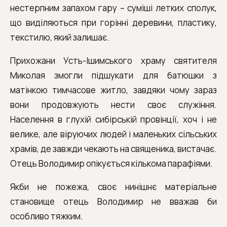
нестерпним запахом гару – суміші летких сполук,
що виділяються при горінні деревини, пластику,
текстилю, який залишає.
Прихожани Усть-Ішимського храму святителя
Миколая змогли підшукати для батюшки з
матінкою тимчасове житло, завдяки чому зараз
вони продовжують нести своє служіння.
Населення в глухій сибірській провінції, хоч і не
велике, але віруючих людей і маленьких сільських
храмів, де завжди чекають на священика, вистачає.
Отець Володимир опікується кількома парафіями.
Якби не пожежа, своє нинішнє матеріальне
становище отець Володимир не вважав би
особливо тяжким.