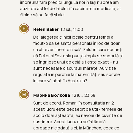
împreună fără predici lungi. La noi în Iași nu prea am
auzit de astfel de întâlniri în cabinetele medicale, ar
fi bine să se facă și aici.
H
Helen Baker
12 iul., 11:00
Da, alegerea clinicii locale pentru femei a
făcut-o să se simtă personală în loc de doar
un alt eveniment din sală. Felul în care spuneți
că Peter și Fevronia pur și simplu se suportă și
se îngrijesc unul de celălalt este exact – nu
sunt necesare discursuri mărețe. Au vizite
regulate în parohie la maternități sau spitale
în care vă aflați în Australia?
М
Марина Волкова
12 iul., 23:38
Sunt de acord, Roman, în consultația nr. 2
acest lucru este deosebit de util - femeile de
acolo doar așteaptă, au nevoie de cuvinte de
susținere. Acest lucru nu se întâmplă
aproape niciodată aici, la München, ceea ce