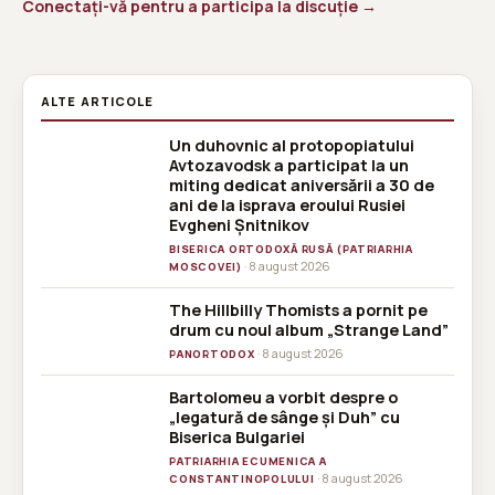
Conectați-vă pentru a participa la discuție →
ALTE ARTICOLE
Un duhovnic al protopopiatului
BISERICA
Avtozavodsk a participat la un
ORTODOXĂ
miting dedicat aniversării a 30 de
RUSĂ
ani de la isprava eroului Rusiei
(PATRIARHIA
MOSCOVEI)
Evgheni Șnitnikov
BISERICA ORTODOXĂ RUSĂ (PATRIARHIA
· 8 august 2026
MOSCOVEI)
The Hillbilly Thomists a pornit pe
drum cu noul album „Strange Land”
· 8 august 2026
PANORTODOX
Bartolomeu a vorbit despre o
PATRIARHIA
„legatură de sânge și Duh” cu
ECUMENICA A
Biserica Bulgariei
CONSTANTINOPOLULUI
PATRIARHIA ECUMENICA A
· 8 august 2026
CONSTANTINOPOLULUI