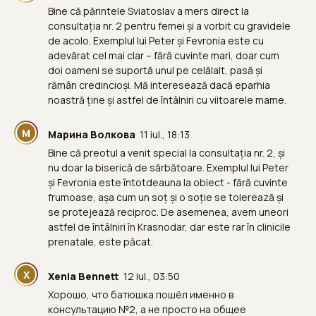
Bine că părintele Sviatoslav a mers direct la
consultația nr. 2 pentru femei și a vorbit cu gravidele
de acolo. Exemplul lui Peter și Fevronia este cu
adevărat cel mai clar – fără cuvinte mari, doar cum
doi oameni se suportă unul pe celălalt, pasă și
rămân credincioși. Mă interesează dacă eparhia
noastră ține și astfel de întâlniri cu viitoarele mame.
М
Марина Волкова
11 iul., 18:13
Bine că preotul a venit special la consultația nr. 2, și
nu doar la biserică de sărbătoare. Exemplul lui Peter
și Fevronia este întotdeauna la obiect - fără cuvinte
frumoase, așa cum un soț și o soție se tolerează și
se protejează reciproc. De asemenea, avem uneori
astfel de întâlniri în Krasnodar, dar este rar în clinicile
prenatale, este păcat.
X
Xenia Bennett
12 iul., 03:50
Хорошо, что батюшка пошёл именно в
консультацию №2, а не просто на общее