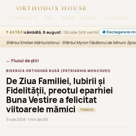
ORTHODOX HOUSE
COMUNITATE
ȘTIRI
REELS
BISERICI
CATEHEZĂ
sâmbătă, 8 august
/ 26 iulie (stil vechi)
🍇 Dezlegare la vi
☦ ASTĂZI
Sfântul Emilian Mărturisitorul · Sfântul Myron Făcătorul de Minuni, Epi
← Fluxul de știri
BISERICA ORTODOXĂ RUSĂ (PATRIARHIA MOSCOVEI)
De Ziua Familiei, Iubirii și
Fidelității, preotul eparhiei
Buna Vestire a felicitat
viitoarele mămici
TRADUS
9 iulie 2026 · 1 min de citit