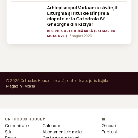
Arhiepiscopul Varlaam a săvârșit
Liturghia și ritul de sfințire a
clopotelor la Catedrala Sf.
Gheorghe din Kizlyar
BISERICA ORTODOXĂ RUSĂ (PATRIARHIA
· 8 august 2026
MOSCOVEI)
© 2026 Orthodox House — o casă pentru toate jurisdicțiile
Magazin
·
Acasă
ORTHODOX HOUSE
☦
👥
Comunitate
Calendar
Grupuri
Știri
Abonamentele mele
Prieteni