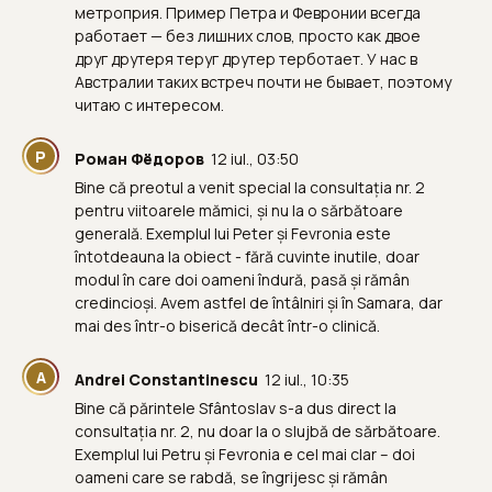
метроприя. Пример Петра и Февронии всегда
работает — без лишних слов, просто как двое
друг друтеря теруг друтер терботает. У нас в
Австралии таких встреч почти не бывает, поэтому
читаю с интересом.
Р
Роман Фёдоров
12 iul., 03:50
Bine că preotul a venit special la consultația nr. 2
pentru viitoarele mămici, și nu la o sărbătoare
generală. Exemplul lui Peter și Fevronia este
întotdeauna la obiect - fără cuvinte inutile, doar
modul în care doi oameni îndură, pasă și rămân
credincioși. Avem astfel de întâlniri și în Samara, dar
mai des într-o biserică decât într-o clinică.
A
Andrei Constantinescu
12 iul., 10:35
Bine că părintele Sfântoslav s-a dus direct la
consultația nr. 2, nu doar la o slujbă de sărbătoare.
Exemplul lui Petru și Fevronia e cel mai clar – doi
oameni care se rabdă, se îngrijesc și rămân