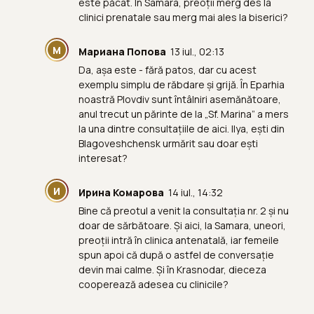
este păcat. În Samara, preoții merg des la
clinici prenatale sau merg mai ales la biserici?
М
Мариана Попова
13 iul., 02:13
Da, așa este - fără patos, dar cu acest
exemplu simplu de răbdare și grijă. În Eparhia
noastră Plovdiv sunt întâlniri asemănătoare,
anul trecut un părinte de la „Sf. Marina” a mers
la una dintre consultațiile de aici. Ilya, ești din
Blagoveshchensk urmărit sau doar ești
interesat?
И
Ирина Комарова
14 iul., 14:32
Bine că preotul a venit la consultația nr. 2 și nu
doar de sărbătoare. Și aici, la Samara, uneori,
preoții intră în clinica antenatală, iar femeile
spun apoi că după o astfel de conversație
devin mai calme. Și în Krasnodar, dieceza
cooperează adesea cu clinicile?