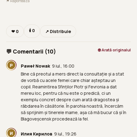
⚑ Raportează
🕯
0
❤
0
↗ Distribuie
🌐 Arată originalul
💬 Comentarii (10)
P
Paweł Nowak
9 iul., 16:00
Bine că preotul a mers direct la consultație și a stat
de vorbă cu acele femei care chiar așteptau un
copil. Reamintirea Sfinților Piotr și Fevronia a dat
mereu loc, pentru că nu este o predică, ci un
exemplu concret despre cum arată dragostea și
răbdarea în căsătorie. În parohia noastră, încercăm
să sprijinim și tinerele mame, așa că mă bucur că și în
Blagoveșcensk procedează la fel.
И
Илия Кирилов
9 iul., 19:26