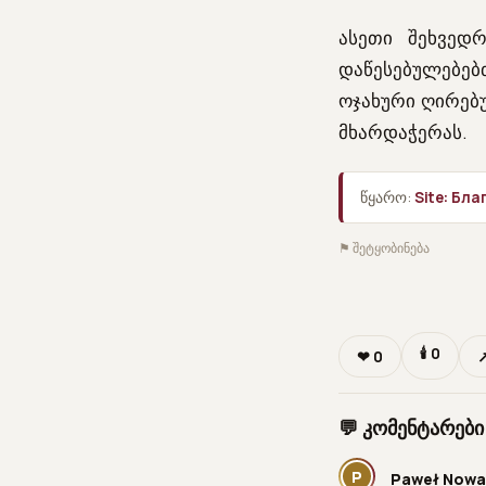
ასეთი შეხვედრ
დაწესებულებებ
ოჯახური ღირებ
მხარდაჭერას.
წყარო:
Site: Бл
⚑ შეტყობინება
🕯
0
❤
0
↗
💬 კომენტარები
P
Paweł Nowa