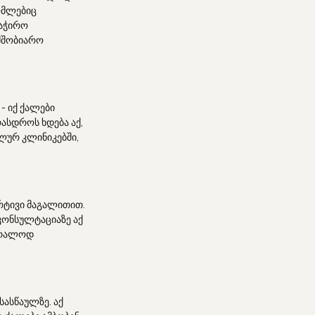
ომლებიც
საჭირო
მშობიარო
- იქ ქალები
ასდროს ხდება აქ,
ალურ კლინიკებში,
არტივი მაგალითით.
 კონსულტაციაზე აქ
უბრალოდ
ასწაულზე. აქ