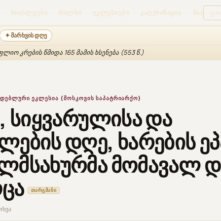
ᲡᲘᲐᲮᲚᲔᲔᲑᲘ
ᲠᲘᲚᲡᲘ
ᲔᲙᲚᲔᲡᲘᲔᲑᲘ
ᲙᲐᲢᲔᲮᲘᲖᲐᲪᲘᲐ
ᲛᲐᲦᲐᲖᲘᲐ
✦ მარხვის დღე
იო კრების წმიდა 165 მამის ხსენება (553 წ.)
ᲓᲔᲑᲚᲣᲠᲘ ᲔᲙᲚᲔᲡᲘᲐ (ᲛᲝᲡᲙᲝᲕᲘᲡ ᲡᲐᲞᲐᲢᲠᲘᲐᲠᲥᲝ)
, სიყვარულისა და
ების დღე, ხარების ე
ლმსახურმა მომავალ დ
ცა
ᲗᲐᲠᲒᲛᲐᲜᲘ
ითხვა