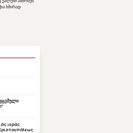
 ქალები ამბობენ,
ქია ხშირად
ვცემული
ი“
6
ιάς ιεράς
 Χριστουπόλεως