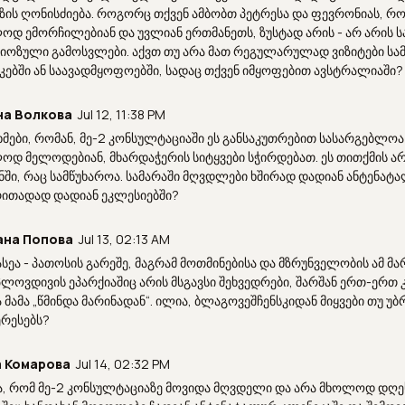
ზის ღონისძიება. როგორც თქვენ ამბობთ პეტრესა და ფევრონიას, რ
ოდ ემორჩილებიან და უვლიან ერთმანეთს, ზუსტად არის - არ არის 
იოზული გამოსვლები. აქვთ თუ არა მათ რეგულარულად ვიზიტები სა
კებში ან საავადმყოფოებში, სადაც თქვენ იმყოფებით ავსტრალიაში?
на Волкова
Jul 12, 11:38 PM
მები, რომან, მე-2 კონსულტაციაში ეს განსაკუთრებით სასარგებლოა 
ოდ მელოდებიან, მხარდაჭერის სიტყვები სჭირდებათ. ეს თითქმის არ
ენში, რაც სამწუხაროა. სამარაში მღვდლები ხშირად დადიან ანტენატ
რითადად დადიან ეკლესიებში?
ана Попова
Jul 13, 02:13 AM
ასეა - პათოსის გარეშე, მაგრამ მოთმინებისა და მზრუნველობის ამ მ
 პლოვდივის ეპარქიაშიც არის მსგავსი შეხვედრები, შარშან ერთ-ერთ
 მამა „წმინდა მარინადან“. ილია, ბლაგოვეშჩენსკიდან მიყვები თუ 
ერესებს?
 Комарова
Jul 14, 02:32 PM
ა, რომ მე-2 კონსულტაციაზე მოვიდა მღვდელი და არა მხოლოდ დღეს