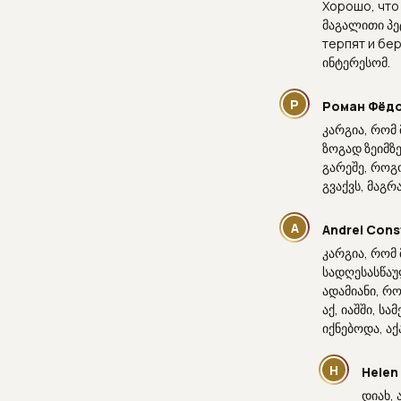
Хорошо, что
მაგალითი პე
терпят и бер
ინტერესომ.
Р
Роман Фёд
კარგია, რომ
ზოგად ზეიმზ
გარეშე, როგო
გვაქვს, მაგრ
A
Andrei Cons
კარგია, რომ
სადღესასწაუ
ადამიანი, რ
აქ, იაშში, ს
იქნებოდა, ა
H
Helen
დიახ,