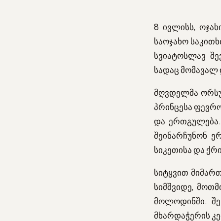
8 ივლისს, ოჯა
საოჯახო საკითხ
სვიატოსლავ შე
სადაც მომავალ
მღვდელმა ორსუ
პრინცესა ფევრო
და ერთგულება.
შეინარჩუნონ ე
სიკეთისა და ქ
სიტყვით მიმარ
სიმშვიდე, მოთ
მოლოდინში. შე
მხარდაჭერის კე