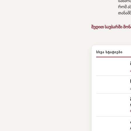
სამარ
რომ ა
თანამ
შედით საუბარში მო
ᲡᲮᲕᲐ ᲡᲢᲐᲢᲘᲔᲑᲘ