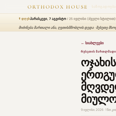
ORTHODOX HOUSE
ᲡᲐᲖᲝᲒᲐᲓᲝᲔᲑᲐ
პარასკევი, 7 აგვისტო
/ 25 ივლისი (ძველი სტილით)
☦ ᲓᲦᲔᲡ
მიძინება მართალი ანა, ღვთისმშობლის დედა · მეხუთე მსოფლ
← სიახლეები
ᲠᲣᲡᲔᲗᲘᲡ ᲛᲐᲠᲗᲚᲛᲐᲓᲘ
ოჯახის
ერთგულ
მღვდე
მიულო
9 ივლისი, 2026 · 1 წთ კ