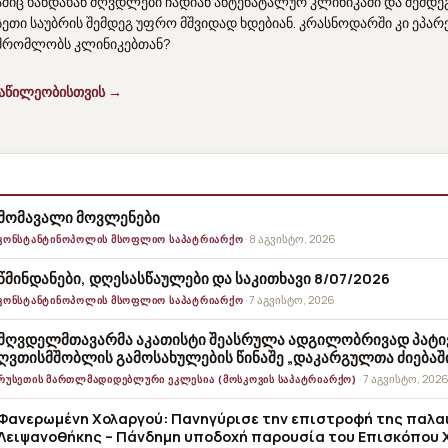
აშიც ხანდახან მღვდლები ჩადიან ანტენატალურ კლინიკაში და შემდეგ
სეთი საუბრის შემდეგ უფრო მშვიდად ხდებიან. კრასნოდარში კი ეპარ
შრომლობს კლინიკებთან?
ნაწილეობისთვის →
მომავალი მოვლენები
· 8 აგვისტო, 2026
ᲙᲝᲜᲡᲢᲐᲜᲢᲘᲜᲝᲞᲝᲚᲘᲡ ᲛᲡᲝᲤᲚᲘᲝ ᲡᲐᲞᲐᲢᲠᲘᲐᲠᲥᲝ
წმინდანები, დღესასწაულები და საკითხავი 8/07/2026
· 7 აგვისტო, 2026
ᲙᲝᲜᲡᲢᲐᲜᲢᲘᲜᲝᲞᲝᲚᲘᲡ ᲛᲡᲝᲤᲚᲘᲝ ᲡᲐᲞᲐᲢᲠᲘᲐᲠᲥᲝ
მღვდელმთავარმა აკათისტი შეასრულა ადგილობრივად პატი
ღვთისმშობლის გამოსახულების წინაშე „დაკარგულთა ძიებაშ
· 7 აგვისტო, 202
ᲠᲣᲡᲔᲗᲘᲡ ᲛᲐᲠᲗᲚᲛᲐᲓᲘᲓᲔᲑᲚᲣᲠᲘ ᲔᲙᲚᲔᲡᲘᲐ (ᲛᲝᲡᲙᲝᲕᲘᲡ ᲡᲐᲞᲐᲢᲠᲘᲐᲠᲥᲝ)
Φανερωμένη Χολαργού: Πανηγύρισε την επιστροφή της παλα
Λειψανοθήκης – Πάνδημη υποδοχή παρουσία του Επισκόπου