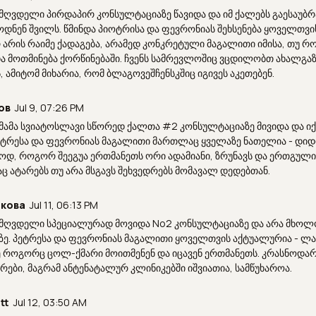
 მღვდელი პირდაპირ კონსულტაციაზე წავიდა და იმ ქალებს გაესაუბ
ნენ შვილს. წმინდა პიოტრისა და ფევრონიას შეხსენება ყოველთვი
რ არის რაიმე ქადაგება, არამედ კონკრეტული მაგალითი იმისა, თუ 
ა მოთმინება ქორწინებაში. ჩვენს სამრევლოშიც ვცდილობთ ახალგა
 ამიტომ მიხარია, რომ ბლაგოვეშჩენსკშიც იგივეს აკეთებენ.
ов
Jul 9, 07:26 PM
 მამა სვიატოსლავი სწორედ ქალთა #2 კონსულტაციაზე მივიდა და ი
პეტრესა და ფევრონიას მაგალითი მართლაც ყველაზე ნათელია - დიდი
ოდ, როგორ შეეგუა ერთმანეთს ორი ადამიანი, ზრუნავს და ერთგულია
აც ატარებს თუ არა მსგავს შეხვედრებს მომავალ დედებთან.
лкова
Jul 11, 06:13 PM
 მღვდელი სპეციალურად მოვიდა No2 კონსულტაციაზე და არა მხოლ
ე. პეტრესა და ფევრონიას მაგალითი ყოველთვის აქტუალურია - ლამ
ვე როგორც ცოლ-ქმარი მოითმენენ და იცავენ ერთმანეთს. კრასნოდარ
რები, მაგრამ ანტენატალურ კლინიკებში იშვიათია, სამწუხაროა.
tt
Jul 12, 03:50 AM