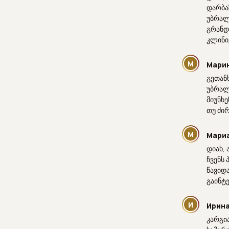
დარბა
უბრალ
გრანდ
კლინი
М
Мари
გეთანხ
უბრალ
მიუნხ
თუ ძი
М
Мари
დიახ, 
ჩვენს
წავიდა
გაინტ
И
Ирина
კარგი