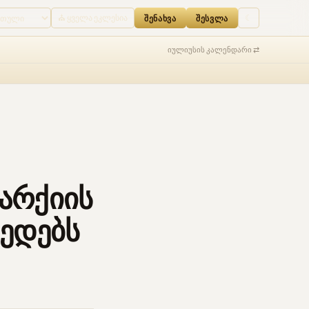
ᲨᲔᲡᲕᲚᲐ
⛪ ყველა ეკლესია
☾
ᲨᲔᲜᲐᲮᲕᲐ
ᲨᲔᲡᲕᲚᲐ
იულიუსის კალენდარი ⇄
პარქიის
ედებს