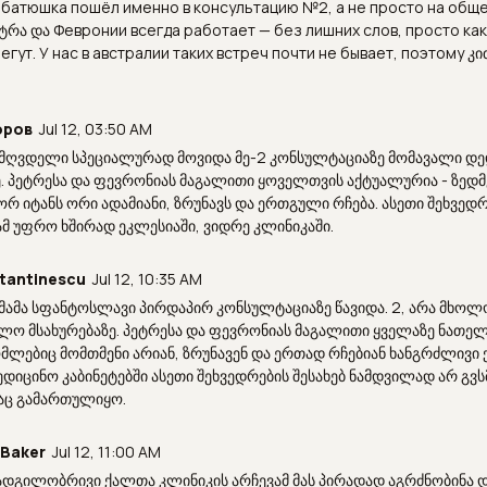
 батюшка пошёл именно в консультацию №2, а не просто на общ
ტრა და Февронии всегда работает — без лишних слов, просто как 
егут. У нас в австралии таких встреч почти не бывает, поэтому 
оров
Jul 12, 03:50 AM
 მღვდელი სპეციალურად მოვიდა მე-2 კონსულტაციაზე მომავალი დე
ე. პეტრესა და ფევრონიას მაგალითი ყოველთვის აქტუალურია - ზედმ
რ იტანს ორი ადამიანი, ზრუნავს და ერთგული რჩება. ასეთი შეხვედრ
ამ უფრო ხშირად ეკლესიაში, ვიდრე კლინიკაში.
tantinescu
Jul 12, 10:35 AM
 მამა სფანტოსლავი პირდაპირ კონსულტაციაზე წავიდა. 2, არა მხო
ლო მსახურებაზე. პეტრესა და ფევრონიას მაგალითი ყველაზე ნათელ
ომლებიც მომთმენი არიან, ზრუნავენ და ერთად რჩებიან ხანგრძლივი ქ
ამედიცინო კაბინეტებში ასეთი შეხვედრების შესახებ ნამდვილად არ გვს
ქაც გამართულიყო.
 Baker
Jul 12, 11:00 AM
 ადგილობრივი ქალთა კლინიკის არჩევამ მას პირადად აგრძნობინა