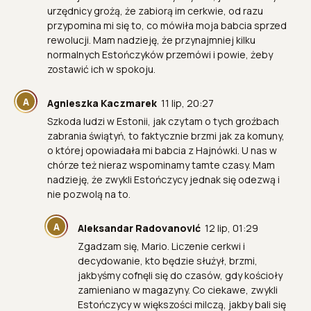
urzędnicy grożą, że zabiorą im cerkwie, od razu
przypomina mi się to, co mówiła moja babcia sprzed
rewolucji. Mam nadzieję, że przynajmniej kilku
normalnych Estończyków przemówi i powie, żeby
zostawić ich w spokoju.
A
Agnieszka Kaczmarek
11 lip, 20:27
Szkoda ludzi w Estonii, jak czytam o tych groźbach
zabrania świątyń, to faktycznie brzmi jak za komuny,
o której opowiadała mi babcia z Hajnówki. U nas w
chórze też nieraz wspominamy tamte czasy. Mam
nadzieję, że zwykli Estończycy jednak się odezwą i
nie pozwolą na to.
A
Aleksandar Radovanović
12 lip, 01:29
Zgadzam się, Mario. Liczenie cerkwi i
decydowanie, kto będzie służył, brzmi,
jakbyśmy cofnęli się do czasów, gdy kościoły
zamieniano w magazyny. Co ciekawe, zwykli
Estończycy w większości milczą, jakby bali się