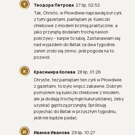
Т
Теодора Петрова
27 lip, 02:52
Tak, Christo, w Płowdiwie naprawdę był cyrk
z tymi gazetami, pamiętam je. Kuleczki
chlebowe z miodem brzmią praktycznie, a
jako przynętę dodałam trochę nasion
pokrzywy – karpie to lubią. Zastanawiam się
nad wyjazdem do Batak za dwa tygodnie,
zanim zrobi się zimno, jeśli pogoda na to
pozwoli.
К
Красимира Колева
28 lip, 01:26
Chryste, też pamiętam ten cyrk w Płowdiwie
z gazetami, to było wręcz zabawne. Dobrym
pomysłem są kuleczki chlebowe z miodem,
ale ja dodaję trochę mąki kukurydzianej, żeby
uzyskać gęstszą przynętę. Spróbuję
pojechać do Batak w przyszłym tygodniu,
jeśli nie będzie padać.
И
Иванка Иванова
29 lip, 10:27