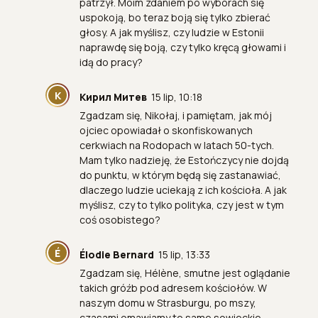
patrzył. Moim zdaniem po wyborach się
uspokoją, bo teraz boją się tylko zbierać
głosy. A jak myślisz, czy ludzie w Estonii
naprawdę się boją, czy tylko kręcą głowami i
idą do pracy?
К
Кирил Митев
15 lip, 10:18
Zgadzam się, Nikołaj, i pamiętam, jak mój
ojciec opowiadał o skonfiskowanych
cerkwiach na Rodopach w latach 50-tych.
Mam tylko nadzieję, że Estończycy nie dojdą
do punktu, w którym będą się zastanawiać,
dlaczego ludzie uciekają z ich kościoła. A jak
myślisz, czy to tylko polityka, czy jest w tym
coś osobistego?
É
Élodie Bernard
15 lip, 13:33
Zgadzam się, Hélène, smutne jest oglądanie
takich gróźb pod adresem kościołów. W
naszym domu w Strasburgu, po mszy,
czasami omawiamy te same sowieckie