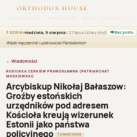
ORTHODOX HOUSE
SPOŁECZNOŚĆ
WIADOMOŚCI
ROLKI
KOŚCIOŁY
KA
niedziela, 9 sierpnia
/ 27 lipca (stary styl)
🍽 Bez postu
☦ DZISIAJ
Wielki męczennik i uzdrowiciel Panteleimon
← Wiadomości
ROSYJSKA CERKIEW PRAWOSŁAWNA (PATRIARCHAT
MOSKIEWSKI)
Arcybiskup Nikołaj Bałaszow:
Groźby estońskich
urzędników pod adresem
Kościoła kreują wizerunek
Estonii jako państwa
policyjnego
TŁUMACZENIE