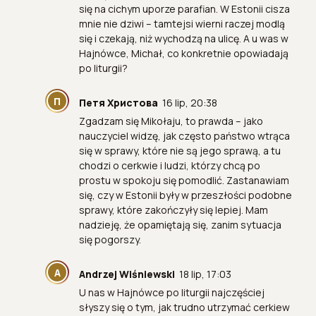
się na cichym uporze parafian. W Estonii cisza
mnie nie dziwi – tamtejsi wierni raczej modlą
się i czekają, niż wychodzą na ulicę. A u was w
Hajnówce, Michał, co konkretnie opowiadają
po liturgii?
П
Петя Христова
16 lip, 20:38
Zgadzam się Mikołaju, to prawda – jako
nauczyciel widzę, jak często państwo wtrąca
się w sprawy, które nie są jego sprawą, a tu
chodzi o cerkwie i ludzi, którzy chcą po
prostu w spokoju się pomodlić. Zastanawiam
się, czy w Estonii były w przeszłości podobne
sprawy, które zakończyły się lepiej. Mam
nadzieję, że opamiętają się, zanim sytuacja
się pogorszy.
A
Andrzej Wiśniewski
18 lip, 17:03
U nas w Hajnówce po liturgii najczęściej
słyszy się o tym, jak trudno utrzymać cerkiew