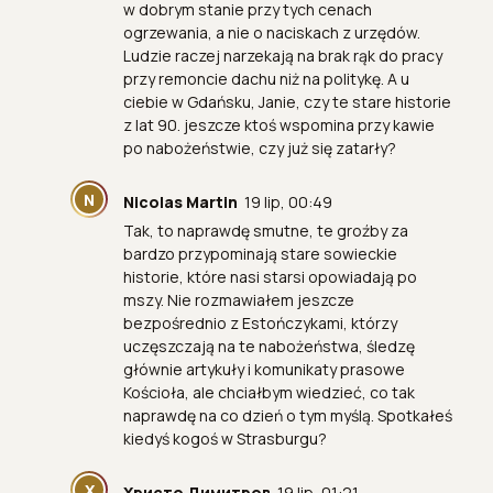
w dobrym stanie przy tych cenach
ogrzewania, a nie o naciskach z urzędów.
Ludzie raczej narzekają na brak rąk do pracy
przy remoncie dachu niż na politykę. A u
ciebie w Gdańsku, Janie, czy te stare historie
z lat 90. jeszcze ktoś wspomina przy kawie
po nabożeństwie, czy już się zatarły?
N
Nicolas Martin
19 lip, 00:49
Tak, to naprawdę smutne, te groźby za
bardzo przypominają stare sowieckie
historie, które nasi starsi opowiadają po
mszy. Nie rozmawiałem jeszcze
bezpośrednio z Estończykami, którzy
uczęszczają na te nabożeństwa, śledzę
głównie artykuły i komunikaty prasowe
Kościoła, ale chciałbym wiedzieć, co tak
naprawdę na co dzień o tym myślą. Spotkałeś
kiedyś kogoś w Strasburgu?
Х
Христо Димитров
19 lip, 01:21