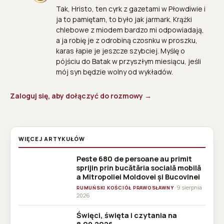
Tak, Hristo, ten cyrk z gazetami w Płowdiwie i
ja to pamiętam, to było jak jarmark. Krążki
chlebowe z miodem bardzo mi odpowiadają,
a ja robię je z odrobiną czosnku w proszku,
karas łapie je jeszcze szybciej. Myślę o
pójściu do Batak w przyszłym miesiącu, jeśli
mój syn będzie wolny od wykładów.
Zaloguj się, aby dołączyć do rozmowy →
WIĘCEJ ARTYKUŁÓW
Peste 680 de persoane au primit
sprijin prin bucătăria socială mobilă
a Mitropoliei Moldovei și Bucovinei
· 9 sierpnia
RUMUŃSKI KOŚCIÓŁ PRAWOSŁAWNY
2026
Święci, święta i czytania na