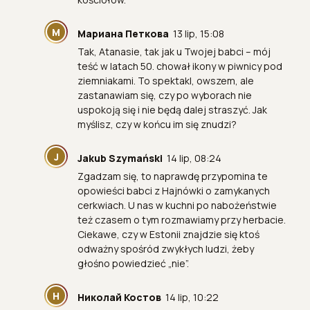
М
Мариана Петкова
13 lip, 15:08
Tak, Atanasie, tak jak u Twojej babci – mój
teść w latach 50. chował ikony w piwnicy pod
ziemniakami. To spektakl, owszem, ale
zastanawiam się, czy po wyborach nie
uspokoją się i nie będą dalej straszyć. Jak
myślisz, czy w końcu im się znudzi?
J
Jakub Szymański
14 lip, 08:24
Zgadzam się, to naprawdę przypomina te
opowieści babci z Hajnówki o zamykanych
cerkwiach. U nas w kuchni po nabożeństwie
też czasem o tym rozmawiamy przy herbacie.
Ciekawe, czy w Estonii znajdzie się ktoś
odważny spośród zwykłych ludzi, żeby
głośno powiedzieć „nie”.
Н
Николай Костов
14 lip, 10:22