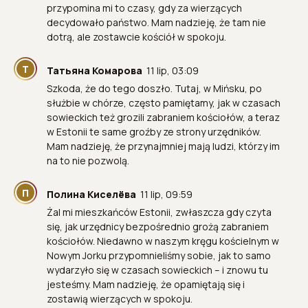
przypomina mi to czasy, gdy za wierzących
decydowało państwo. Mam nadzieję, że tam nie
dotrą, ale zostawcie kościół w spokoju.
Т
Татьяна Комарова
11 lip, 03:09
Szkoda, że ​​do tego doszło. Tutaj, w Mińsku, po
służbie w chórze, często pamiętamy, jak w czasach
sowieckich też grozili zabraniem kościołów, a teraz
w Estonii te same groźby ze strony urzędników.
Mam nadzieję, że przynajmniej mają ludzi, którzy im
na to nie pozwolą.
П
Полина Киселёва
11 lip, 09:59
Żal mi mieszkańców Estonii, zwłaszcza gdy czyta
się, jak urzędnicy bezpośrednio grożą zabraniem
kościołów. Niedawno w naszym kręgu kościelnym w
Nowym Jorku przypomnieliśmy sobie, jak to samo
wydarzyło się w czasach sowieckich – i znowu tu
jesteśmy. Mam nadzieję, że opamiętają się i
zostawią wierzących w spokoju.