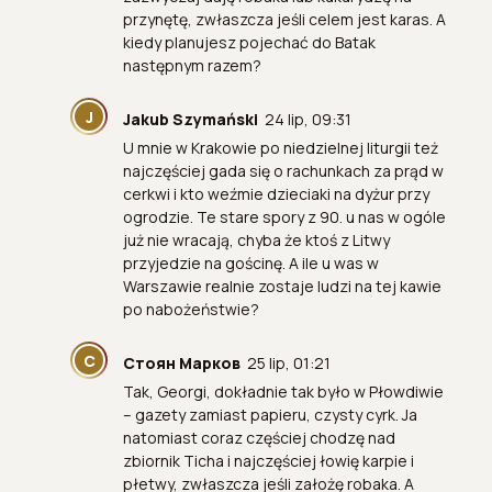
przynętę, zwłaszcza jeśli celem jest karas. A
kiedy planujesz pojechać do Batak
następnym razem?
J
Jakub Szymański
24 lip, 09:31
U mnie w Krakowie po niedzielnej liturgii też
najczęściej gada się o rachunkach za prąd w
cerkwi i kto weźmie dzieciaki na dyżur przy
ogrodzie. Te stare spory z 90. u nas w ogóle
już nie wracają, chyba że ktoś z Litwy
przyjedzie na gościnę. A ile u was w
Warszawie realnie zostaje ludzi na tej kawie
po nabożeństwie?
С
Стоян Марков
25 lip, 01:21
Tak, Georgi, dokładnie tak było w Płowdiwie
– gazety zamiast papieru, czysty cyrk. Ja
natomiast coraz częściej chodzę nad
zbiornik Ticha i najczęściej łowię karpie i
płetwy, zwłaszcza jeśli założę robaka. A