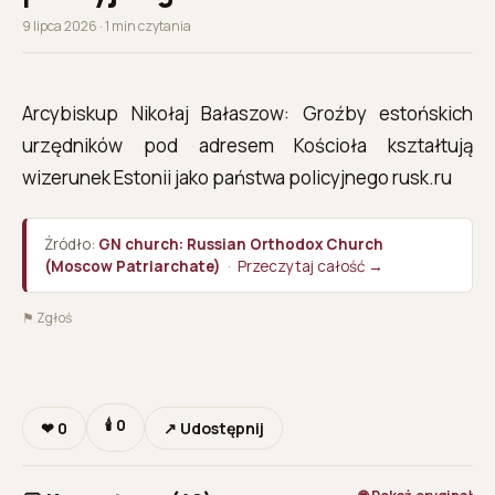
9 lipca 2026 · 1 min czytania
Arcybiskup Nikołaj Bałaszow: Groźby estońskich
urzędników pod adresem Kościoła kształtują
wizerunek Estonii jako państwa policyjnego rusk.ru
Źródło:
GN church: Russian Orthodox Church
(Moscow Patriarchate)
·
Przeczytaj całość →
⚑ Zgłoś
🕯
0
❤
0
↗ Udostępnij