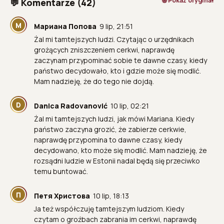
🌐 Pokaż oryginał
💬 Komentarze (42)
М
Мариана Попова
9 lip, 21:51
Żal mi tamtejszych ludzi. Czytając o urzędnikach
grożących zniszczeniem cerkwi, naprawdę
zaczynam przypominać sobie te dawne czasy, kiedy
państwo decydowało, kto i gdzie może się modlić.
Mam nadzieję, że do tego nie dojdą.
D
Danica Radovanović
10 lip, 02:21
Żal mi tamtejszych ludzi, jak mówi Mariana. Kiedy
państwo zaczyna grozić, że zabierze cerkwie,
naprawdę przypomina to dawne czasy, kiedy
decydowano, kto może się modlić. Mam nadzieję, że
rozsądni ludzie w Estonii nadal będą się przeciwko
temu buntować.
П
Петя Христова
10 lip, 18:13
Ja też współczuję tamtejszym ludziom. Kiedy
czytam o groźbach zabrania im cerkwi, naprawdę