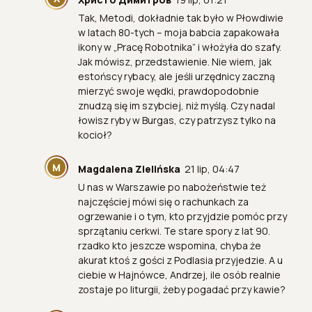
Tak, Metodi, dokładnie tak było w Płowdiwie
w latach 80-tych – moja babcia zapakowała
ikony w „Pracę Robotnika” i włożyła do szafy.
Jak mówisz, przedstawienie. Nie wiem, jak
estońscy rybacy, ale jeśli urzędnicy zaczną
mierzyć swoje wędki, prawdopodobnie
znudzą się im szybciej, niż myślą. Czy nadal
łowisz ryby w Burgas, czy patrzysz tylko na
kocioł?
M
Magdalena Zielińska
21 lip, 04:47
U nas w Warszawie po nabożeństwie też
najczęściej mówi się o rachunkach za
ogrzewanie i o tym, kto przyjdzie pomóc przy
sprzątaniu cerkwi. Te stare spory z lat 90.
rzadko kto jeszcze wspomina, chyba że
akurat ktoś z gości z Podlasia przyjedzie. A u
ciebie w Hajnówce, Andrzej, ile osób realnie
zostaje po liturgii, żeby pogadać przy kawie?