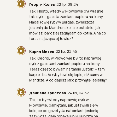
Г
Георги Колев
22 lip, 09:24
Tak, Hristo, wtedy w Płowdiwie był właśnie
taki cyrk – gazeta zamiast papieru na ikony.
Nadal łowię ryby w Burgas, zwłaszcza
jesienią do Mandrensko, ale ostatnio, jak
mówisz, bardziej zaglądam do kotła. A na co
teraz najczęściej łowisz?
К
Кирил Митев
22 lip, 22:45
Tak, Georgi, w Płowdiwie był to naprawdę
cyrk z gazetami zamiast papieru na ikony.
Teraz często bywam na tamie „Batak” – tam
karpie i białe ryby łowi się lepiej niż sumy w
Mandrze. A co dajesz jako przynętę jesienią?
Д
Даниела Христова
24 lip, 04:52
Tak, to był wtedy naprawdę cyrk w
Płowdiwie, pamiętam, jak ustawiali się w
kolejce po gazety. Ja natomiast jesienią
zazwyczaj daję robaka lub kukurydzę na