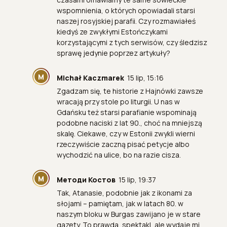
wspomnienia, o których opowiadali starsi
naszej rosyjskiej parafii. Czy rozmawiałeś
kiedyś ze zwykłymi Estończykami
korzystającymi z tych serwisów, czy śledzisz
sprawę jedynie poprzez artykuły?
M
Michał Kaczmarek
15 lip, 15:16
Zgadzam się, te historie z Hajnówki zawsze
wracają przy stole po liturgii. U nas w
Gdańsku też starsi parafianie wspominają
podobne naciski z lat 90., choć na mniejszą
skalę. Ciekawe, czy w Estonii zwykli wierni
rzeczywiście zaczną pisać petycje albo
wychodzić na ulice, bo na razie cisza.
М
Методи Костов
15 lip, 19:37
Tak, Atanasie, podobnie jak z ikonami za
słojami – pamiętam, jak w latach 80. w
naszym bloku w Burgas zawijano je w stare
gazety. To prawda, spektakl, ale wydaje mi