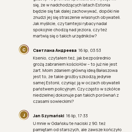
się, że w nadchodzących latach Estonia
będzie się tak dalej zachowywać, dopóki nie
znudzi jej się straszenie własnych obywateli.
Jak myślicie, czy tamtejsi rybacy nadal
spokojnie chodzą nad jeziora, czy też
martwią się o takich urzędników?
С
Светлана Андреева
16 lip, 03:53
Ksenio, czytałem też, jak bezpośrednio
grożą zabraniem kościołów – to już nie jest
żart. Moim zdaniem główną ideą Bałaszowa
jest to, że takie groźby szkodzą jedynie
samej Estonii, czyniąc ją w oczach obywateli
państwem policyjnym. Czy często w szkółce
niedzielnej dokonuje pan takich porównań z
czasami sowieckimi?
J
Jan Szymański
16 lip, 17:33
U mnie w Gdańsku te naciski z 90. też
pamiętam od starszych, ale zawsze kończyło