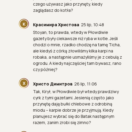
czego używasz jako przynęty, kiedy
zaglądasz do kotła?
К
Красимира Христова
25 lip, 10:48
Stoyan, to prawda, wtedy w Płowdiwie
gazety były ciekawsze niż ryba w kotle. Jeśli
chodzi o mnie, rzadko chodzę na tamę Ticha,
ale kiedyś z córką złowiliśmy kilka karpi na
robaka, a następnie usmażyliśmy je z cebulą z
ogrodu. A kiedy najczęściej tam bywasz, rano
czy później?
Х
Христо Димитров
26 lip, 11:06
Tak, Kirył, w Płowdiwie był wtedy prawdziwy
cyrk z tymi gazetami. Jesienią często jako
przynętę daję bułki chlebowe z odrobiną
miodu – karpie dobrze je przyjmują. Kiedy
planujesz wybrać się do Batak następnym
razem, zanim zrobi się zimno?