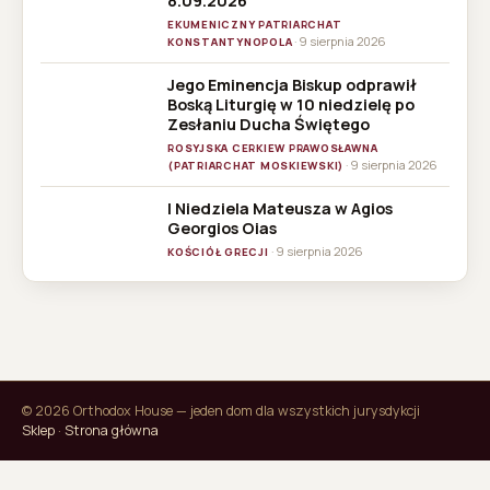
8.09.2026
EKUMENICZNY PATRIARCHAT
· 9 sierpnia 2026
KONSTANTYNOPOLA
Jego Eminencja Biskup odprawił
Boską Liturgię w 10 niedzielę po
Zesłaniu Ducha Świętego
ROSYJSKA CERKIEW PRAWOSŁAWNA
· 9 sierpnia 2026
(PATRIARCHAT MOSKIEWSKI)
I Niedziela Mateusza w Agios
Georgios Oias
· 9 sierpnia 2026
KOŚCIÓŁ GRECJI
© 2026 Orthodox House — jeden dom dla wszystkich jurysdykcji
Sklep
·
Strona główna