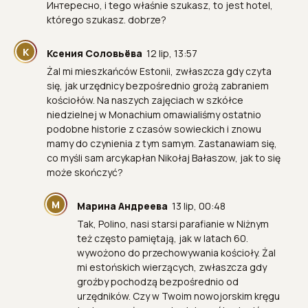
Интересно, i tego właśnie szukasz, to jest hotel,
którego szukasz. dobrze?
К
Ксения Соловьёва
12 lip, 13:57
Żal mi mieszkańców Estonii, zwłaszcza gdy czyta
się, jak urzędnicy bezpośrednio grożą zabraniem
kościołów. Na naszych zajęciach w szkółce
niedzielnej w Monachium omawialiśmy ostatnio
podobne historie z czasów sowieckich i znowu
mamy do czynienia z tym samym. Zastanawiam się,
co myśli sam arcykapłan Nikołaj Bałaszow, jak to się
może skończyć?
М
Марина Андреева
13 lip, 00:48
Tak, Polino, nasi starsi parafianie w Niżnym
też często pamiętają, jak w latach 60.
wywożono do przechowywania kościoły. Żal
mi estońskich wierzących, zwłaszcza gdy
groźby pochodzą bezpośrednio od
urzędników. Czy w Twoim nowojorskim kręgu