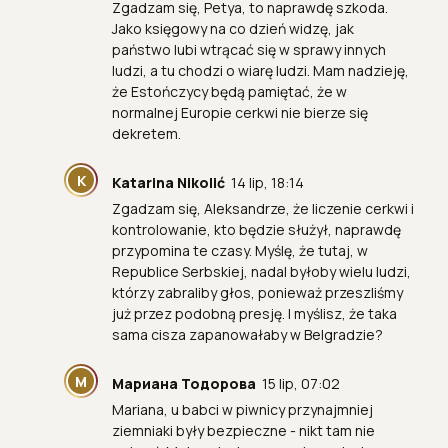
Zgadzam się, Petya, to naprawdę szkoda.
Jako księgowy na co dzień widzę, jak
państwo lubi wtrącać się w sprawy innych
ludzi, a tu chodzi o wiarę ludzi. Mam nadzieję,
że Estończycy będą pamiętać, że w
normalnej Europie cerkwi nie bierze się
dekretem.
K
Katarina Nikolić
14 lip, 18:14
Zgadzam się, Aleksandrze, że liczenie cerkwi i
kontrolowanie, kto będzie służył, naprawdę
przypomina te czasy. Myślę, że tutaj, w
Republice Serbskiej, nadal byłoby wielu ludzi,
którzy zabraliby głos, ponieważ przeszliśmy
już przez podobną presję. I myślisz, że taka
sama cisza zapanowałaby w Belgradzie?
М
Мариана Тодорова
15 lip, 07:02
Mariana, u babci w piwnicy przynajmniej
ziemniaki były bezpieczne - nikt tam nie