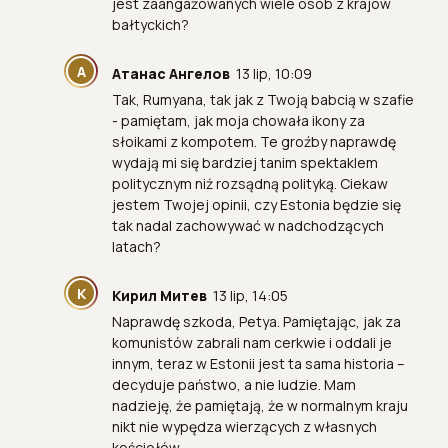
jest zaangażowanych wiele osób z krajów
bałtyckich?
А
Атанас Ангелов
13 lip, 10:09
Tak, Rumyana, tak jak z Twoją babcią w szafie
- pamiętam, jak moja chowała ikony za
słoikami z kompotem. Te groźby naprawdę
wydają mi się bardziej tanim spektaklem
politycznym niż rozsądną polityką. Ciekaw
jestem Twojej opinii, czy Estonia będzie się
tak nadal zachowywać w nadchodzących
latach?
К
Кирил Митев
13 lip, 14:05
Naprawdę szkoda, Petya. Pamiętając, jak za
komunistów zabrali nam cerkwie i oddali je
innym, teraz w Estonii jest ta sama historia –
decyduje państwo, a nie ludzie. Mam
nadzieję, że pamiętają, że w normalnym kraju
nikt nie wypędza wierzących z własnych
kościołów.