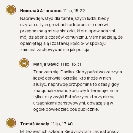
Н
Николай Атанасов
11 lip, 15:22
Naprawdę wstyd dla tamtejszych ludzi. Kiedy
czytam o tych groźbach odebrania im cerkwi,
przypominają mi się historie, które opowiadał mi
mój dziadek z czasów komunizmu. Mam nadzieję, że
opamiętają się i zostawią kościół w spokoju,
zamiast zachowywać się jak policja.
M
Marija Savić
11 lip, 16:31
Zgadzam się, Daniko. Kiedy państwo zaczyna
liczyć cerkwie i określa, kto może w nich
służyć, naprawdę przypomina to czasy, gdy
znacjonalizowano kościoły. Interesuje mnie
tylko, czy zwykli Estończycy, którzy nie są
urzędnikami państwowymi, odważą się w
ogóle powiedzieć coś publicznie.
T
Tomáš Veselý
11 lip, 17:40
Mi też jest ich szkoda. Kiedy czytam, jak estońscy