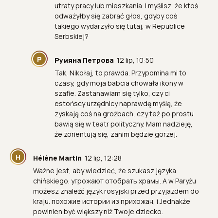
utraty pracy lub mieszkania. I myślisz, że ktoś
odważyłby się zabrać głos, gdyby coś
takiego wydarzyło się tutaj, w Republice
Serbskiej?
Р
Румяна Петрова
12 lip, 10:50
Tak, Nikołaj, to prawda. Przypomina mi to
czasy, gdy moja babcia chowała ikony w
szafie. Zastanawiam się tylko, czy ci
estońscy urzędnicy naprawdę myślą, że
zyskają coś na groźbach, czy też po prostu
bawią się w teatr polityczny. Mam nadzieję,
że zorientują się, zanim będzie gorzej.
H
Hélène Martin
12 lip, 12:28
Ważne jest, aby wiedzieć, że szukasz języka
chińskiego. угрожают отобрать храмы. A w Paryżu
możesz znaleźć język rosyjski przed przyjazdem do
kraju. похожие истории из прихожан, i Jednakże
powinien być większy niż Twoje dziecko.