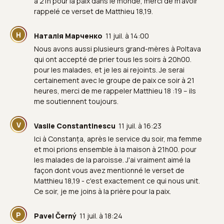
à 21h pour la paix dans le monde, merci de m'avoir
rappelé ce verset de Matthieu 18,19.
Н
Наталія Марченко
11 juil. à 14:00
Nous avons aussi plusieurs grand-mères à Poltava
qui ont accepté de prier tous les soirs à 20h00.
pour les malades, et je les ai rejoints. Je serai
certainement avec le groupe de paix ce soir à 21
heures, merci de me rappeler Matthieu 18 :19 – ils
me soutiennent toujours.
V
Vasile Constantinescu
11 juil. à 16:23
Ici à Constanța, après le service du soir, ma femme
et moi prions ensemble à la maison à 21h00. pour
les malades de la paroisse. J'ai vraiment aimé la
façon dont vous avez mentionné le verset de
Matthieu 18,19 - c'est exactement ce qui nous unit.
Ce soir, je me joins à la prière pour la paix.
P
Pavel Černý
11 juil. à 18:24