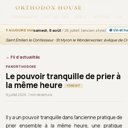
ORTHODOX HOUSE
COMMUNAUTÉ
ACTUALITÉS
REELS
ÉGLISES
CATÉ
samedi, 8 août
/ 26 juillet (ancien style)
🍇 Vin et h
☦ AUJOURD'HUI
Saint Émilien le Confesseur · St Myron le Wonderworker, évêque de C
← Fil d'actualités
PANORTHODOXE
Le pouvoir tranquille de prier à
la même heure
TRADUIT
9 juillet 2026 · 1 min de lecture
Il y a un pouvoir tranquille dans l’ancienne pratique de
prier ensemble à la même heure, une pratique