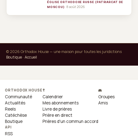
ÉGLISE ORTHODOXE RUSSE (PATRIARCAT DE
· 8 août 2026
MOSCOU)
© 2026 Orthodox House — une maison pour toutes les juridictions
Boutique
·
Accueil
ORTHODOX HOUSE
☦
👥
Communauté
Calendrier
Groupes
Actualités
Mes abonnements
Amis
Reels
Livre de prières
Catéchèse
Prière en direct
Boutique
Prières d'un commun accord
API
RSS