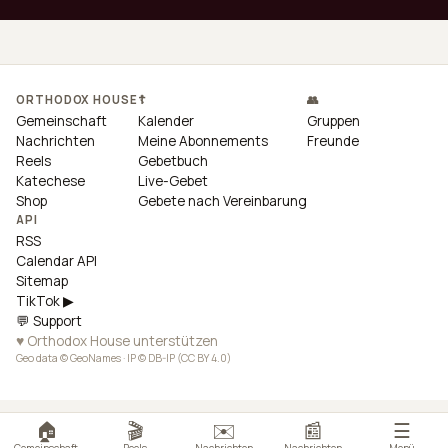
ORTHODOX HOUSE
☦
👥
Gemeinschaft
Kalender
Gruppen
Nachrichten
Meine Abonnements
Freunde
Reels
Gebetbuch
Katechese
Live-Gebet
Shop
Gebete nach Vereinbarung
API
RSS
Calendar API
Sitemap
TikTok ▶
💬 Support
♥ Orthodox House unterstützen
Geo data © GeoNames · IP © DB-IP (CC BY 4.0)
🏠
🎬
✉️
📰
☰