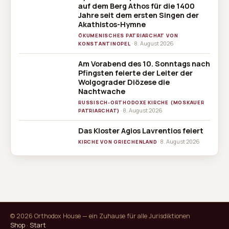
auf dem Berg Athos für die 1400
Jahre seit dem ersten Singen der
Akathistos-Hymne
ÖKUMENISCHES PATRIARCHAT VON
· 8. August 2026
KONSTANTINOPEL
Am Vorabend des 10. Sonntags nach
Pfingsten feierte der Leiter der
Wolgograder Diözese die
Nachtwache
RUSSISCH-ORTHODOXE KIRCHE (MOSKAUER
· 8. August 2026
PATRIARCHAT)
Das Kloster Agios Lavrentios feiert
· 8. August 2026
KIRCHE VON GRIECHENLAND
© 2026 Orthodox House — ein Zuhause für alle Jurisdiktionen
Shop
·
Start