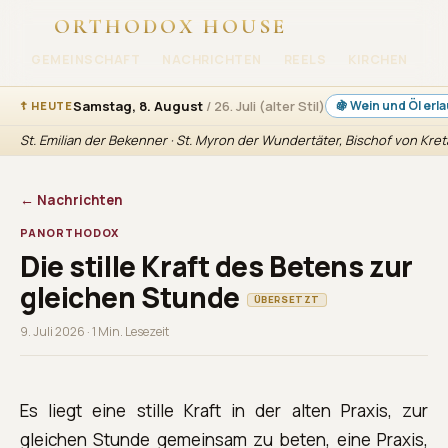
ORTHODOX HOUSE
GEMEINSCHAFT
NACHRICHTEN
REELS
KIRCHEN
KA
Samstag, 8. August
/ 26. Juli (alter Stil)
🍇 Wein und Öl erl
☦ HEUTE
St. Emilian der Bekenner · St. Myron der Wundertäter, Bischof von Kre
← Nachrichten
PANORTHODOX
Die stille Kraft des Betens zur
gleichen Stunde
ÜBERSETZT
9. Juli 2026 · 1 Min. Lesezeit
Es liegt eine stille Kraft in der alten Praxis, zur
gleichen Stunde gemeinsam zu beten, eine Praxis,