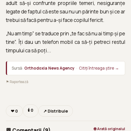
adult să-și confrunte propriile temeri, nesiguranțe
legate de faptul că este sau nu un părinte bun și ce ar
trebui să facă pentru a-și face copilul fericit.
„Nu am timp” se traduce prin „te fac să nu ai timp și pe
tine”. Îți dau un telefon mobil ca să-ți petreci restul
timpului ca să poți...
Sursă:
Orthodoxia News Agency
·
Citiți întreaga știre →
⚑ Raportează
🕯
0
❤
0
↗ Distribuie
🌐 Arată originalul
💬 Comentarii (9)