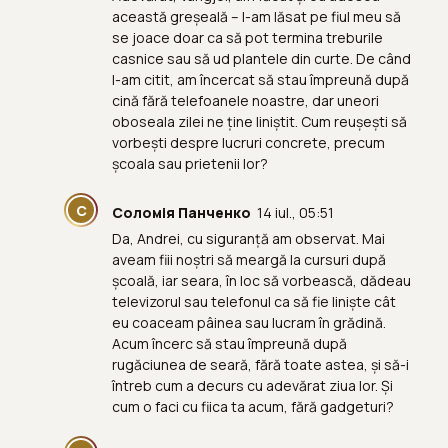
această greșeală – l-am lăsat pe fiul meu să
se joace doar ca să pot termina treburile
casnice sau să ud plantele din curte. De când
l-am citit, am încercat să stau împreună după
cină fără telefoanele noastre, dar uneori
oboseala zilei ne ține liniștit. Cum reușești să
vorbești despre lucruri concrete, precum
școala sau prietenii lor?
С
Соломія Панченко
14 iul., 05:51
Da, Andrei, cu siguranță am observat. Mai
aveam fiii noștri să meargă la cursuri după
școală, iar seara, în loc să vorbească, dădeau
televizorul sau telefonul ca să fie liniște cât
eu coaceam pâinea sau lucram în grădină.
Acum încerc să stau împreună după
rugăciunea de seară, fără toate astea, și să-i
întreb cum a decurs cu adevărat ziua lor. Și
cum o faci cu fiica ta acum, fără gadgeturi?