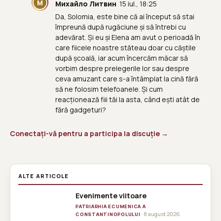
М
Михайло Литвин
15 iul., 18:25
Da, Solomia, este bine că ai început să stai
împreună după rugăciune și să întrebi cu
adevărat. Și eu și Elena am avut o perioadă în
care fiicele noastre stăteau doar cu căștile
după școală, iar acum încercăm măcar să
vorbim despre prelegerile lor sau despre
ceva amuzant care s-a întâmplat la cină fără
să ne folosim telefoanele. Și cum
reacționează fiii tăi la asta, când ești atât de
fără gadgeturi?
Conectați-vă pentru a participa la discuție →
ALTE ARTICOLE
Evenimente viitoare
PATRIARHIA ECUMENICA A
· 8 august 2026
CONSTANTINOPOLULUI