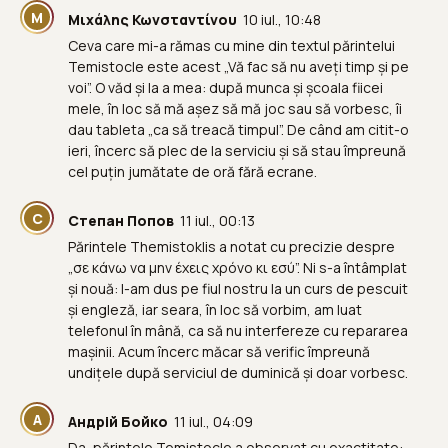
Μ
Μιχάλης Κωνσταντίνου
10 iul., 10:48
Ceva care mi-a rămas cu mine din textul părintelui
Temistocle este acest „Vă fac să nu aveți timp și pe
voi”. O văd și la a mea: după munca și școala fiicei
mele, în loc să mă așez să mă joc sau să vorbesc, îi
dau tableta „ca să treacă timpul”. De când am citit-o
ieri, încerc să plec de la serviciu și să stau împreună
cel puțin jumătate de oră fără ecrane.
С
Степан Попов
11 iul., 00:13
Părintele Themistoklis a notat cu precizie despre
„σε κάνω να μην έχεις χρόνο κι εσύ”. Ni s-a întâmplat
și nouă: l-am dus pe fiul nostru la un curs de pescuit
și engleză, iar seara, în loc să vorbim, am luat
telefonul în mână, ca să nu interfereze cu repararea
mașinii. Acum încerc măcar să verific împreună
undițele după serviciul de duminică și doar vorbesc.
А
Андрій Бойко
11 iul., 04:09
Da, părintele Temistocle a observat cu exactitate: