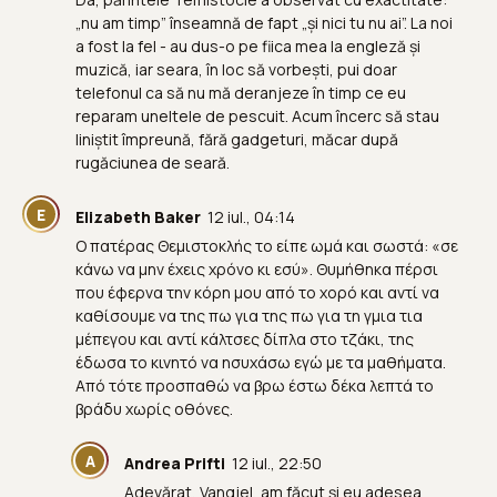
„nu am timp” înseamnă de fapt „și nici tu nu ai”. La noi
a fost la fel - au dus-o pe fiica mea la engleză și
muzică, iar seara, în loc să vorbești, pui doar
telefonul ca să nu mă deranjeze în timp ce eu
reparam uneltele de pescuit. Acum încerc să stau
liniștit împreună, fără gadgeturi, măcar după
rugăciunea de seară.
E
Elizabeth Baker
12 iul., 04:14
Ο πατέρας Θεμιστοκλής το είπε ωμά και σωστά: «σε
κάνω να μην έχεις χρόνο κι εσύ». Θυμήθηκα πέρσι
που έφερνα την κόρη μου από το χορό και αντί να
καθίσουμε να της πω για της πω για τη γμια τια
μέπεγου και αντί κάλτσες δίπλα στο τζάκι, της
έδωσα το κινητό να ησυχάσω εγώ με τα μαθήματα.
Από τότε προσπαθώ να βρω έστω δέκα λεπτά το
βράδυ χωρίς οθόνες.
A
Andrea Prifti
12 iul., 22:50
Adevărat, Vangjel, am făcut și eu adesea