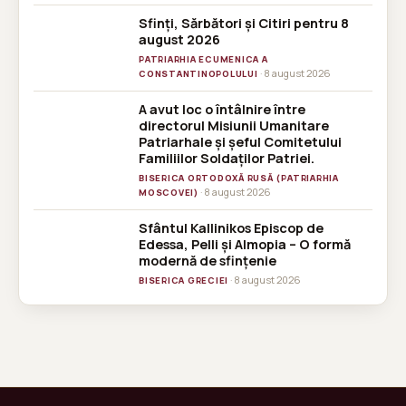
Sfinți, Sărbători și Citiri pentru 8
august 2026
PATRIARHIA ECUMENICA A
· 8 august 2026
CONSTANTINOPOLULUI
A avut loc o întâlnire între
directorul Misiunii Umanitare
Patriarhale și șeful Comitetului
Familiilor Soldaților Patriei.
BISERICA ORTODOXĂ RUSĂ (PATRIARHIA
· 8 august 2026
MOSCOVEI)
Sfântul Kallinikos Episcop de
Edessa, Pelli și Almopia – O formă
modernă de sfințenie
· 8 august 2026
BISERICA GRECIEI