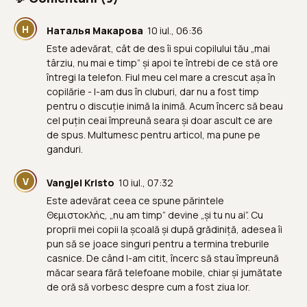
Н
Наталья Макарова
10 iul., 06:36
Este adevărat, cât de des îi spui copilului tău „mai
târziu, nu mai e timp” și apoi te întrebi de ce stă ore
întregi la telefon. Fiul meu cel mare a crescut așa în
copilărie - l-am dus în cluburi, dar nu a fost timp
pentru o discuție inimă la inimă. Acum încerc să beau
cel puțin ceai împreună seara și doar ascult ce are
de spus. Multumesc pentru articol, ma pune pe
ganduri.
V
Vangjel Kristo
10 iul., 07:32
Este adevărat ceea ce spune părintele
Θεμιστοκλής, „nu am timp” devine „și tu nu ai”. Cu
proprii mei copii la școală și după grădiniță, adesea îi
pun să se joace singuri pentru a termina treburile
casnice. De când l-am citit, încerc să stau împreună
măcar seara fără telefoane mobile, chiar și jumătate
de oră să vorbesc despre cum a fost ziua lor.