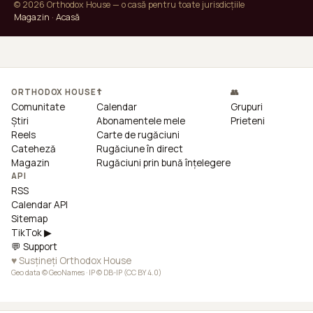
© 2026 Orthodox House — o casă pentru toate jurisdicțiile
Magazin
·
Acasă
ORTHODOX HOUSE
☦
👥
Comunitate
Calendar
Grupuri
Știri
Abonamentele mele
Prieteni
Reels
Carte de rugăciuni
Cateheză
Rugăciune în direct
Magazin
Rugăciuni prin bună înțelegere
API
RSS
Calendar API
Sitemap
TikTok ▶
💬 Support
♥ Susțineți Orthodox House
Geo data © GeoNames · IP © DB-IP (CC BY 4.0)