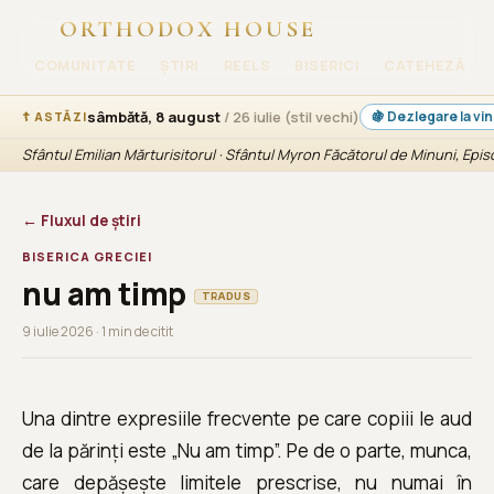
ORTHODOX HOUSE
COMUNITATE
ȘTIRI
REELS
BISERICI
CATEHEZĂ
sâmbătă, 8 august
/ 26 iulie (stil vechi)
🍇 Dezlegare la vi
☦ ASTĂZI
Sfântul Emilian Mărturisitorul · Sfântul Myron Făcătorul de Minuni, Epi
← Fluxul de știri
BISERICA GRECIEI
nu am timp
TRADUS
9 iulie 2026 · 1 min de citit
Una dintre expresiile frecvente pe care copiii le aud
de la părinți este „Nu am timp”. Pe de o parte, munca,
care depășește limitele prescrise, nu numai în