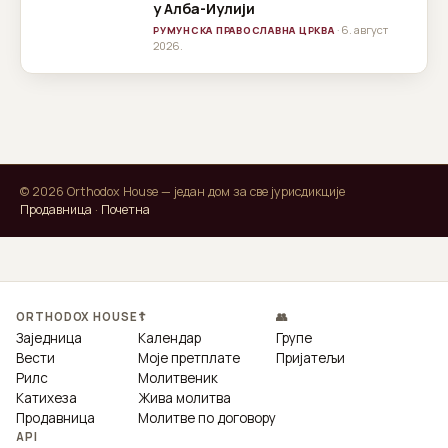
у Алба-Иулији
· 6. август
РУМУНСКА ПРАВОСЛАВНА ЦРКВА
2026.
© 2026 Orthodox House — један дом за све јурисдикције
Продавница
·
Почетна
ORTHODOX HOUSE
☦
👥
Заједница
Календар
Групе
Вести
Моје претплате
Пријатељи
Рилс
Молитвеник
Катихеза
Жива молитва
Продавница
Молитве по договору
API