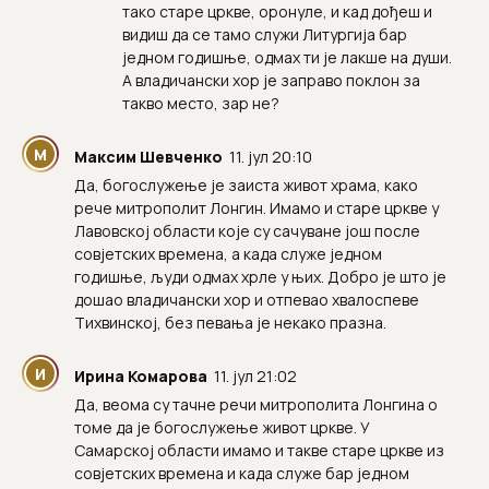
тако старе цркве, оронуле, и кад дођеш и
видиш да се тамо служи Литургија бар
једном годишње, одмах ти је лакше на души.
А владичански хор је заправо поклон за
такво место, зар не?
М
Максим Шевченко
11. јул 20:10
Да, богослужење је заиста живот храма, како
рече митрополит Лонгин. Имамо и старе цркве у
Лавовској области које су сачуване још после
совјетских времена, а када служе једном
годишње, људи одмах хрле у њих. Добро је што је
дошао владичански хор и отпевао хвалоспеве
Тихвинској, без певања је некако празна.
И
Ирина Комарова
11. јул 21:02
Да, веома су тачне речи митрополита Лонгина о
томе да је богослужење живот цркве. У
Самарској области имамо и такве старе цркве из
совјетских времена и када служе бар једном