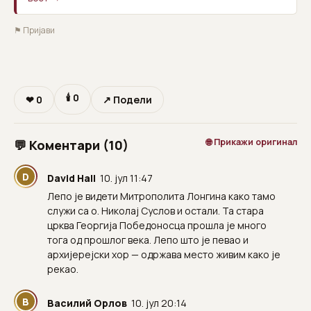
⚑ Пријави
🕯
0
❤
0
↗ Подели
🌐 Прикажи оригинал
💬 Коментари (10)
D
David Hall
10. јул 11:47
Лепо је видети Митрополита Лонгина како тамо
служи са о. Николај Суслов и остали. Та стара
црква Георгија Победоносца прошла је много
тога од прошлог века. Лепо што је певао и
архијерејски хор — одржава место живим како је
рекао.
В
Василий Орлов
10. јул 20:14