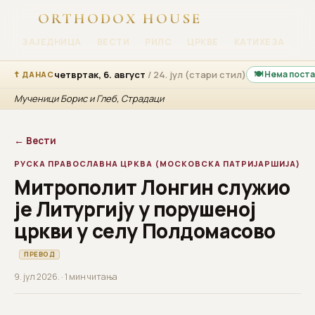
ORTHODOX HOUSE
ЗАЈЕДНИЦА
ВЕСТИ
РИЛС
ЦРКВЕ
КАТИХЕЗА
ПР
четвртак, 6. август
/ 24. јул (стари стил)
🍽 Нема пост
☦ ДАНАС
Мученици Борис и Глеб, Страдаци
← Вести
РУСКА ПРАВОСЛАВНА ЦРКВА (МОСКОВСКА ПАТРИЈАРШИЈА)
Митрополит Лонгин служио
је Литургију у порушеној
цркви у селу Полдомасово
ПРЕВОД
9. јул 2026. · 1 мин читања