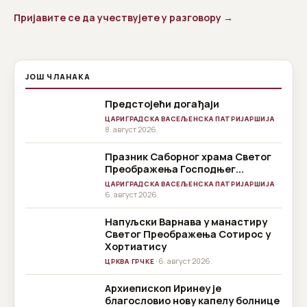
Пријавите се да учествујете у разговору →
ЈОШ ЧЛАНАКА
Предстојећи догађаји
·
ЦАРИГРАДСКА ВАСЕЉЕНСКА ПАТРИЈАРШИЈА
8. август 2026.
Празник Саборног храма Светог
Преображења Господњег...
·
ЦАРИГРАДСКА ВАСЕЉЕНСКА ПАТРИЈАРШИЈА
6. август 2026.
Напуљски Варнава у манастиру
Светог Преображења Сотирос у
Хортиатису
· 6. август 2026.
ЦРКВА ГРЧКЕ
Архиепископ Иринеу је
благословио нову капелу болнице