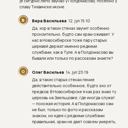
је сигурно лепо звучао у Полдомасову, посебно у
славу Тихвинске иконе.
В
Вера Васильева
12. јул 15:10
Да, хор в таких стенах звучит особенно
пронзительно, будто сам храм оживает. У
нас в Новосибирске тоже пару старых
церквей держат именно редкими
службами, как в Туле. А в Полдомасово вы
бывали или только по рассказам знаете?
О
Олег Васильев
14. јул 23:19
Да, в таких старых стенах пение
действительно особенное, будто эхо от
предков. В Новосибирске я как раз знаю ту
церковь на Заельцовке, где иногда служат
— похожая история. А в Полдомасово сам
не был, только по фото и рассказам
знаком, но идея с редкими службами
правильная, храм не дает совсем умереть.