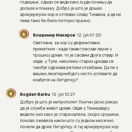
годишње, одмах се види како људи почињу да
долазе и помажу. Добро је што је дошао
архијерејски хор и отпевао славу Тихвина, а да не
пева тамо би било потпуно празно.
В
Владимир Макаров
12. јул 07:20
Светлана, за хор су дефинитивно
приметили - када такви гласови звуче у
трошној цркви, то је сасвим друга ствар. И
овде, у Тули, неколико старих цркава се
такође одржава ретким службама. Да ли у
вашем Јекатеринбургу често успевате да
изађете на Литургију?
B
Bogdan Barbu
12. јул 10:27
Добро је што је митрополит Лонгин јасно рекао
да је служба живот цркве. Овде у Темишвару
видели смо како је стара капела, скоро срушена,
поново оживела након што су једном месечно
почели да држе Литургију. А тај архијерејски хор