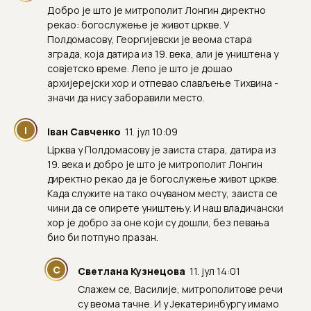
Добро је што је митрополит Лонгин директно
рекао: богослужење је живот цркве. У
Полдомасову, Георгијевски је веома стара
зграда, која датира из 19. века, али је уништена у
совјетско време. Лепо је што је дошао
архијерејски хор и отпевао слављење Тихвина -
значи да нису заборавили место.
І
Іван Савченко
11. јул 10:09
Црква у Полдомасову је заиста стара, датира из
19. века и добро је што је митрополит Лонгин
директно рекао да је богослужење живот цркве.
Када служите на тако очуваном месту, заиста се
чини да се опирете уништењу. И наш владичански
хор је добро за оне који су дошли, без певања
био би потпуно празан.
С
Светлана Кузнецова
11. јул 14:01
Слажем се, Василије, митрополитове речи
су веома тачне. И у Јекатеринбургу имамо