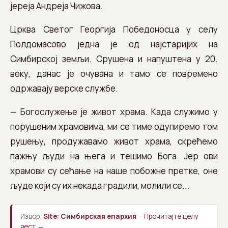
јереја Андреја Чижова.
Црква Светог Георгија Победоносца у селу
Полдомасово једна је од најстаријих на
Симбирској земљи. Срушена и напуштена у 20.
веку, данас је очувана и тамо се повремено
одржавају верске службе.
— Богослужење је живот храма. Када служимо у
порушеним храмовима, ми се тиме одупиремо том
рушењу, продужавамо живот храма, скрећемо
пажњу људи на њега и тешимо Бога. Јер ови
храмови су сећање на наше побожне претке, оне
људе који су их некада градили, молили се...
Извор:
Site: Симбирская епархия
·
Прочитајте целу
вест →