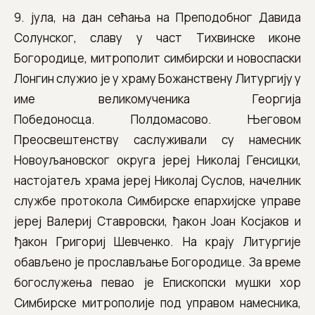
9. јула, на дан сећања на Преподобног Давида
Солунског, славу у част Тихвинске иконе
Богородице, митрополит симбирски и новоспаски
Лонгин служио је у храму Божанствену Литургију у
име великомученика Георгија
Победоносца. Полдомасово. Његовом
Преосвештенству саслуживали су намесник
Новоуљановског округа јереј Николај Генсицки,
настојатељ храма јереј Николај Суслов, начелник
службе протокола Симбирске епархијске управе
јереј Валериј Ставровски, ђакон Јоан Косјаков и
ђакон Григориј Шевченко. На крају Литургије
обављено је прослављање Богородице. За време
богослужења певао је Епископски мушки хор
Симбирске митрополије под управом намесника,