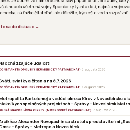
ánok. Je dobré, že nám otec Rostislav pripomenul Deň rodiny, lásky a
 však nebola ušetrená vojny. Spomienky týchto detí, najmä o vojnov
mecka, sú ťažko čitateľné, ale dôležité, kým ešte vedia rozprávať.
jte sa do diskusie →
Nadchádzajúce udalosti
· 8. augusta 2026
KONŠTANTÍNOPOLSKÝ EKUMENICKÝ PATRIARCHÁT
Svätí, sviatky a čítania na 8.7.2026
· 7. augusta 2026
KONŠTANTÍNOPOLSKÝ EKUMENICKÝ PATRIARCHÁT
Metropolita Bartolomej a vedúci okresu Kirov v Novosibirsku dis
niekoľkých spoločných projektoch – Správy – Novosibirsk Metro
· 7. augusta 2026
RUSKÁ PRAVOSLÁVNA CIRKEV (MOSKOVSKÝ PATRIARCHÁT)
Arcikňaz Alexander Novopashin sa stretol s predstaviteľmi „Ru
Omsk – Správy – Metropola Novosibirsk