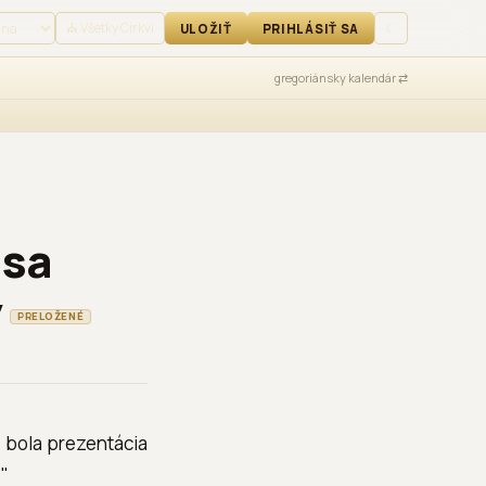
IŤ SA
⛪ Všetky Cirkvi
☾
ULOŽIŤ
PRIHLÁSIŤ SA
gregoriánsky kalendár ⇄
 sa
ý
PRELOŽENÉ
a bola prezentácia
."