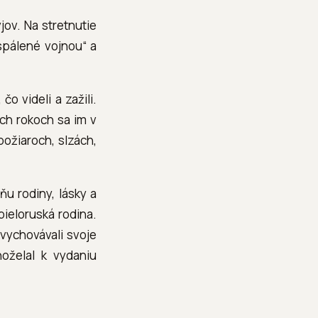
jov. Na stretnutie
„spálené vojnou“ a
 videli a zažili.
ch rokoch sa im v
ožiaroch, slzách,
u rodiny, lásky a
bieloruská rodina.
 vychovávali svoje
hoželal k vydaniu