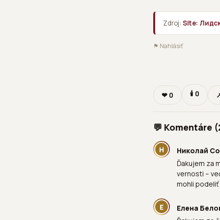
Zdroj:
Site: Лидс
⚑ Nahlásiť
🕯
0
❤
0
↗
💬 Komentáre (
Н
Николай С
Ďakujem za ma
vernosti – ve
mohli podeliť
Е
Елена Бело