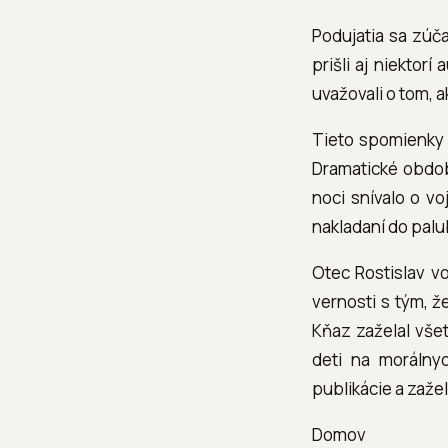
Podujatia sa zúča
prišli aj niektor
uvažovali o tom, a
Tieto spomienky n
Dramatické obdob
noci snívalo o v
nakladaní do pal
Otec Rostislav v
vernosti s tým, ž
Kňaz zaželal všet
deti na morálnyc
publikácie a zažel
Domov