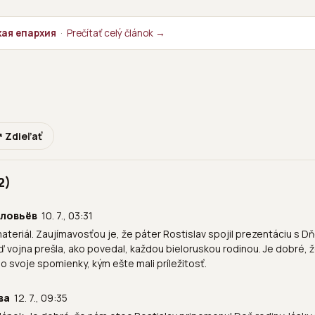
кая епархия
·
Prečítať celý článok →
 Zdieľať
2)
оловьёв
10. 7., 03:31
teriál. Zaujímavosťou je, že páter Rostislav spojil prezentáciu s Dň
ď vojna prešla, ako povedal, každou bieloruskou rodinou. Je dobré, 
 o svoje spomienky, kým ešte mali príležitosť.
ва
12. 7., 09:35