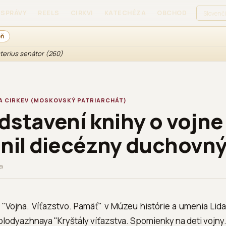
SPRÁVY
REELS
CIRKVI
KATECHÉZA
OBCHOD
PRIHLÁS
eň
sterius senátor (260)
A CIRKEV (MOSKOVSKÝ PATRIARCHÁT)
dstavení knihy o vojne
nil diecézny duchovn
ia
e "Vojna. Víťazstvo. Pamäť" v Múzeu histórie a umenia Lid
olodyazhnaya "Kryštály víťazstva. Spomienky na deti vojny