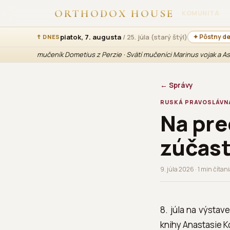
ORTHODOX HOUSE
KOMUNITA
piatok, 7. augusta
/ 25. júla (starý štýl)
✦ Pôstny d
☦ DNES
mučeník Dometius z Perzie · Svätí mučeníci Marinus vojak a A
← Správy
RUSKÁ PRAVOSLÁVN
Na pre
zúčast
9. júla 2026 · 1 min čítan
8. júla na výstav
knihy Anastasie K