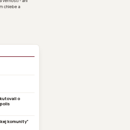
 vernosti - ani
om chlebe a
kutovali o
polis
skej komunity“