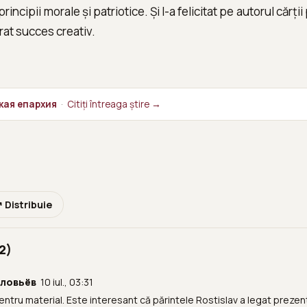
rincipii morale și patriotice. Și l-a felicitat pe autorul cărț
urat succes creativ.
ская епархия
·
Citiți întreaga știre →
 Distribuie
2)
оловьёв
10 iul., 03:31
tru material. Este interesant că părintele Rostislav a legat prezen