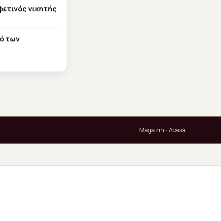
φετινός νικητής
ό των
Magazin
·
Acasă