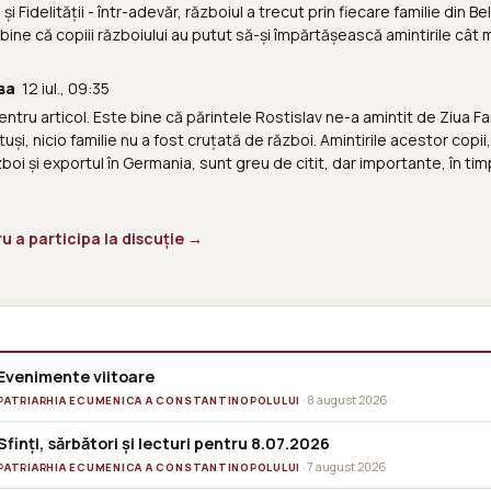
ii și Fidelității - într-adevăr, războiul a trecut prin fiecare familie din 
 bine că copiii războiului au putut să-și împărtășească amintirile cât 
ва
12 iul., 09:35
ru articol. Este bine că părintele Rostislav ne-a amintit de Ziua Famili
totuși, nicio familie nu a fost cruțată de război. Amintirile acestor copi
boi și exportul în Germania, sunt greu de citit, dar importante, în tim
 a participa la discuție →
Evenimente viitoare
· 8 august 2026
PATRIARHIA ECUMENICA A CONSTANTINOPOLULUI
Sfinți, sărbători și lecturi pentru 8.07.2026
· 7 august 2026
PATRIARHIA ECUMENICA A CONSTANTINOPOLULUI