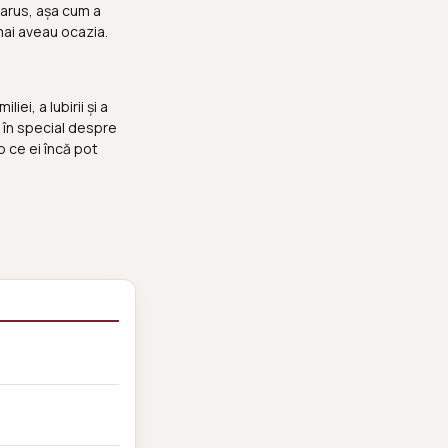
Belarus, așa cum a
mai aveau ocazia.
ei, a Iubirii și a
i, în special despre
p ce ei încă pot