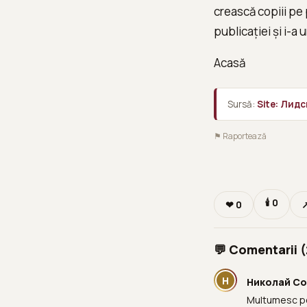
crească copiii pe p
publicației și i-a 
Acasă
Sursă:
Site: Лид
⚑ Raportează
🕯
0
❤
0
↗
💬 Comentarii (
Н
Николай С
Multumesc pen