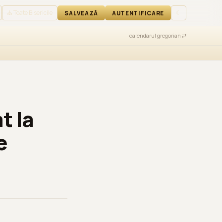
TIFICARE
⛪ Toate Bisericile
☾
SALVEAZĂ
AUTENTIFICARE
calendarul gregorian ⇄
t la
e