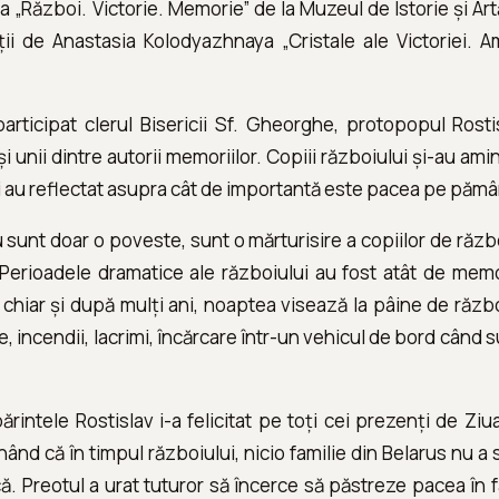
ția „Război. Victorie. Memorie” de la Muzeul de Istorie și Art
ii de Anastasia Kolodyazhnaya „Cristale ale Victoriei. Ami
rticipat clerul Bisericii Sf. Gheorghe, protopopul Rosti
și unii dintre autorii memoriilor. Copiii războiului și-au amin
și au reflectat asupra cât de importantă este pacea pe pămâ
u sunt doar o poveste, sunt o mărturisire a copiilor de răz
. Perioadele dramatice ale războiului au fost atât de mem
ât chiar și după mulți ani, noaptea visează la pâine de războ
 incendii, lacrimi, încărcare într-un vehicul de bord când s
ărintele Rostislav i-a felicitat pe toți cei prezenți de Ziua F
onând că în timpul războiului, nicio familie din Belarus nu 
. Preotul a urat tuturor să încerce să păstreze pacea în fam