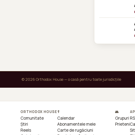
© 2026 Orthodox House — o casă pentru toate jurisdicțiile
ORTHODOX HOUSE
☦
👥
AP
Comunitate
Calendar
Grupuri
RS
Știri
Abonamentele mele
Prieteni
Ca
Reels
Carte de rugăciuni
Si