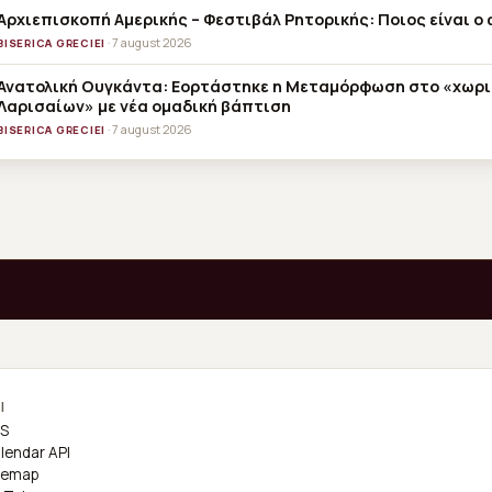
Αρχιεπισκοπή Αμερικής – Φεστιβάλ Ρητορικής: Ποιος είναι ο 
· 7 august 2026
BISERICA GRECIEI
Ανατολική Ουγκάντα: Εορτάστηκε η Μεταμόρφωση στο «χωρι
Λαρισαίων» με νέα ομαδική βάπτιση
· 7 august 2026
BISERICA GRECIEI
I
S
lendar API
temap