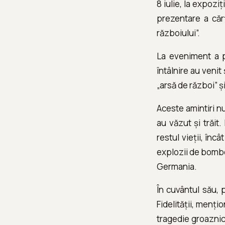
8 iulie, la expozi
prezentare a cărț
războiului”.
La eveniment a pa
întâlnire au venit 
„arsă de război” 
Aceste amintiri n
au văzut și trăit
restul vieții, înc
explozii de bombe,
Germania.
În cuvântul său, p
Fidelității, menți
tragedie groaznică