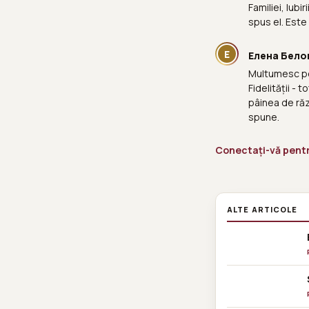
Familiei, Iubir
spus el. Este
Е
Елена Бело
Multumesc pent
Fidelității - 
pâinea de răz
spune.
Conectați-vă pentru
ALTE ARTICOLE