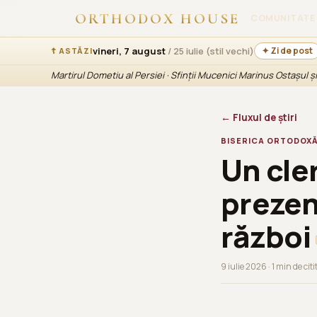
ORTHODOX HOUSE
COMUNITATE
vineri, 7 august
/ 25 iulie (stil vechi)
✦ Zi de post
☦ ASTĂZI
Martirul Dometiu al Persiei · Sfinții Mucenici Marinus Ostașul 
← Fluxul de știri
BISERICA ORTODOXĂ
Un cler
prezen
război
9 iulie 2026 · 1 min de citi