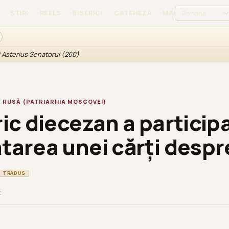
ȘTIRI
REELS
BISERICI
CATEHEZĂ
MAGAZIN
AUTEN
și Asterius Senatorul (260)
 RUSĂ (PATRIARHIA MOSCOVEI)
ic diecezan a participa
tarea unei cărți despr
TRADUS
t