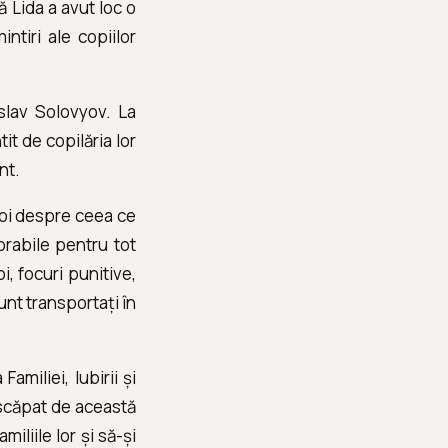
ă Lida a avut loc o
ntiri ale copiilor
slav Solovyov. La
tit de copilăria lor
nt.
boi despre ceea ce
orabile pentru tot
i, focuri punitive,
unt transportați în
amiliei, Iubirii și
a scăpat de această
iliile lor și să-și