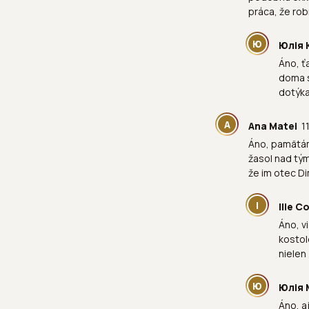
práca, že rob
Ю
Юлія 
Áno, ť
doma s
dotýka
A
Ana Matei
11
Áno, pamätám
žasol nad tým
že im otec Di
I
Ilie 
Áno, v
kostol
nielen 
Ю
Юлія 
Áno, a