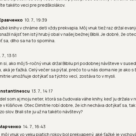
íte takéto veci pre predškolákov.
Кравченко
10. 7., 19:39
ažké knihy v chráme deti vždy prekvapia. Môj vnuk tiež raz držal evan
nažil nájsť ten istý hrubý obal v našej bežnej Biblii. Je dobré, že ot
ť sa, dlho sa na to spomína.
. 7., 13:51
 si, ako môj 5-ročný vnuk držal Bibliu pri podobnej návšteve v suse
, aká je ťažká. Celý večer sa pýtal, prečo to u nás doma nie je ako s B
mitrie umožňuje dotýkať sa týchto vecí, zostáva to v mysli.
Constantinescu
13. 7., 14:17
idel som aj moju neter, ktorá sa čudovala váhe knihy, keď ju držala v
e v Kišiňove. Otec Dimitrie robí dobre, že ich necháva dotýkať sa, tak
zo slov. Brali ste ju už na takéto návštevy?
Марченко
14. 7., 16:43
j môj vnuk vo veku piatich rokov bol prekvapený, aké ťažké je vychov