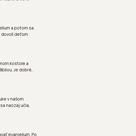
jelium a potom sa
ec dovolí deťom
dnom kostole a
ibliou. Je dobré,
 ruke v našom
 sa naozaj učia,
ávať evanjelium. Po