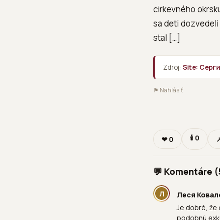
cirkevného okrsku
sa deti dozvedeli
stal […]
Zdroj:
Site: Сер
⚑ Nahlásiť
🕯
0
❤
0
↗
💬 Komentáre (
Л
Леся Ковал
Je dobré, že 
podobnú exku