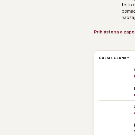
tejto 
domáce
naoza
Prihláste sa a zapo
ĎALŠIE ČLÁNKY