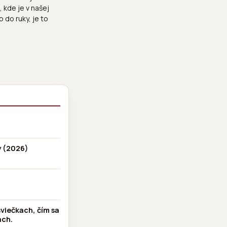
 kde je v našej
 do ruky, je to
y (2026)
sviečkach, čím sa
ách.