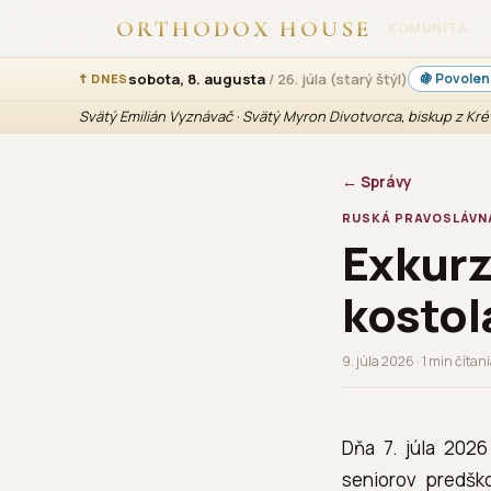
ORTHODOX HOUSE
KOMUNITA
sobota, 8. augusta
/ 26. júla (starý štýl)
🍇 Povolené
☦ DNES
Svätý Emilián Vyznávač · Svätý Myron Divotvorca, biskup z Kré
← Správy
RUSKÁ PRAVOSLÁVN
Exkurz
kostol
9. júla 2026 · 1 min čítan
Dňa 7. júla 2026
seniorov predško