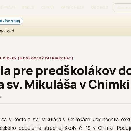
SPRÁVY
REELS
CIRKVI
KATECHÉZA
OBCHOD
PRIHLÁS
 víno a olej
ty (350)
A CIRKEV (MOSKOVSKÝ PATRIARCHÁT)
ia pre predškolákov d
a sv. Mikuláša v Chimki
ia
 sa v kostole sv. Mikuláša v Chimkách uskutočnila exk
lského oddelenia strednej školy č. 19 v Chimki. Poduj