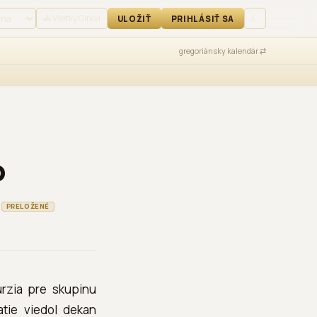
IŤ SA
⛪ Všetky Cirkvi
☾
ULOŽIŤ
PRIHLÁSIŤ SA
gregoriánsky kalendár ⇄
o
PRELOŽENÉ
urzia pre skupinu
atie viedol dekan