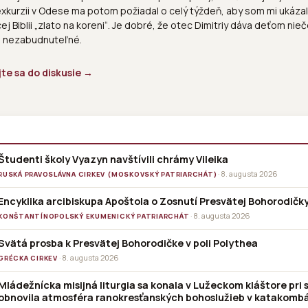
exkurzii v Odese ma potom požiadal o celý týždeň, aby som mi ukázal,
j Biblii „zlato na koreni“. Je dobré, že otec Dimitriy dáva deťom niečo
j nezabudnuteľné.
jte sa do diskusie →
Študenti školy Vyazyn navštívili chrámy Vileika
· 8. augusta 2026
RUSKÁ PRAVOSLÁVNA CIRKEV (MOSKOVSKÝ PATRIARCHÁT)
Encyklika arcibiskupa Apoštola o Zosnutí Presvätej Bohorodičk
· 8. augusta 2026
KONŠTANTÍNOPOLSKÝ EKUMENICKÝ PATRIARCHÁT
Svätá prosba k Presvätej Bohorodičke v poli Polythea
· 8. augusta 2026
GRÉCKA CIRKEV
Mládežnícka misijná liturgia sa konala v Lužeckom kláštore pri 
obnovila atmosféra ranokresťanských bohoslužieb v katakomb