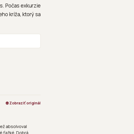
ts. Počas exkurzie
ho kríža, ktorý sa
🌐 Zobraziť originál
iež absolvoval
é ťažké. Dobrá