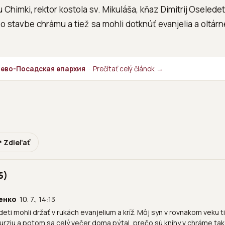
 Chimki, rektor kostola sv. Mikuláša, kňaz Dimitrij Oselede
 o stavbe chrámu a tiež sa mohli dotknúť evanjelia a oltárne
гиево-Посадская епархия
·
Prečítať celý článok →
 Zdieľať
5)
енко
10. 7., 14:13
deti mohli držať v rukách evanjelium a kríž. Môj syn v rovnakom veku t
rziu a potom sa celý večer doma pýtal, prečo sú knihy v chráme tak