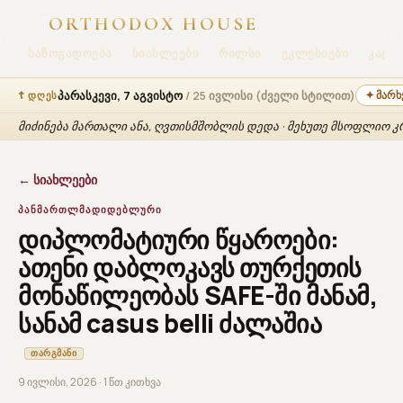
ORTHODOX HOUSE
ᲡᲐᲖᲝᲒᲐᲓᲝᲔᲑᲐ
ᲡᲘᲐᲮᲚᲔᲔᲑᲘ
ᲠᲘᲚᲡᲘ
ᲔᲙᲚᲔᲡᲘᲔᲑᲘ
ᲙᲐᲢᲔᲮ
პარასკევი, 7 აგვისტო
/ 25 ივლისი (ძველი სტილით)
✦ მარხ
☦ ᲓᲦᲔᲡ
მიძინება მართალი ანა, ღვთისმშობლის დედა · მეხუთე მსოფლიო კრებ
← სიახლეები
ᲞᲐᲜᲛᲐᲠᲗᲚᲛᲐᲓᲘᲓᲔᲑᲚᲣᲠᲘ
დიპლომატიური წყაროები:
ათენი დაბლოკავს თურქეთის
მონაწილეობას SAFE-ში მანამ,
სანამ casus belli ძალაშია
ᲗᲐᲠᲒᲛᲐᲜᲘ
9 ივლისი, 2026 · 1 წთ კითხვა