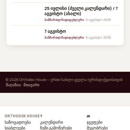
25 ივლისი (ძველი კალენდარი) / 7
აგვისტო (ახალი)
· 6 აგვისტო, 2026
ᲞᲐᲜᲛᲐᲠᲗᲚᲛᲐᲓᲘᲓᲔᲑᲚᲣᲠᲘ
7 აგვისტო
· 6 აგვისტო, 2026
ᲞᲐᲜᲛᲐᲠᲗᲚᲛᲐᲓᲘᲓᲔᲑᲚᲣᲠᲘ
© 2026 Orthodox House — ერთი სახლი ყველა იურისდიქციისთვის
მაღაზია
·
მთავარი
ORTHODOX HOUSE
☦
👥
საზოგადოება
კალენდარი
ჯგუფები
სიახლეები
ჩემი გამოწერები
მეგობრები