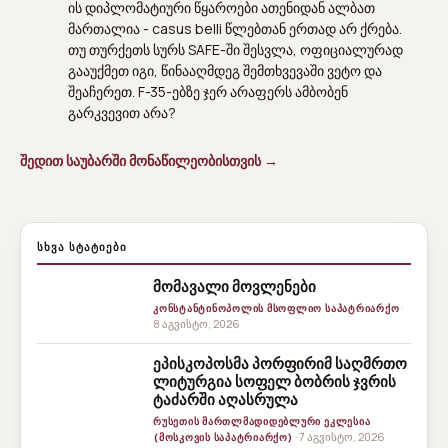
ის დიპლომატიური წყაროები ათენიდან ალბათ
მართალია - casus belli წლებთან ერთად არ ქრება.
თუ თურქეთს სურს SAFE-ში შესვლა, ოფიციალურად
გააუქმეთ იგი, წინააღმდეგ შემთხვევაში ვეტო და
შეაჩერეთ. F-35-ებზე ჯერ არაფერს ამბობენ
გარკვევით არა?
შედით საუბარში მონაწილეობისთვის →
ᲡᲮᲕᲐ ᲡᲢᲐᲢᲘᲔᲑᲘ
მომავალი მოვლენები
·
ᲙᲝᲜᲡᲢᲐᲜᲢᲘᲜᲝᲞᲝᲚᲘᲡ ᲛᲡᲝᲤᲚᲘᲝ ᲡᲐᲞᲐᲢᲠᲘᲐᲠᲥᲝ
8 აგვისტო, 2026
ეპისკოპოსმა პორფირიმ საღმრთო
ლიტურგია სოფელ ბობრის ჯვრის
ტაძარში აღასრულა
ᲠᲣᲡᲔᲗᲘᲡ ᲛᲐᲠᲗᲚᲛᲐᲓᲘᲓᲔᲑᲚᲣᲠᲘ ᲔᲙᲚᲔᲡᲘᲐ
· 7 აგვისტო, 2026
(ᲛᲝᲡᲙᲝᲕᲘᲡ ᲡᲐᲞᲐᲢᲠᲘᲐᲠᲥᲝ)