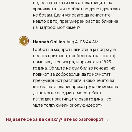
недела додека ги гледав златниците на
хранилката - ми требаат по десет дена ако
не брзам. Дали успеавте да исчистите
нешто од тој прекумерен раст во близина
на надгробниот камен?
H
Hannah Collins
Aug 4, 05:44 AM
Гробот на мајорот навистина ја поврзува
целата приказна, особено затоа што тој
помогна да се изгради црквата во 1823
година. Сè уште не сум бил во Кочево, но
повикот за доброволци да го исчистат
прекумерниот раст звучи како нешто за
што нашата планинарска група би можела
да помогне следниот месец. Како
изгледаат златниците оваа година - сè
уште толку смели околу фидерот?
Најавете се за да се вклучите во разговорот →