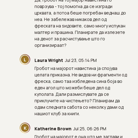
поврзува - тој помогна да се изгради
црквата, а потоа беше погребан веднаш до
неа. Не забележав никаков дел од
фреската на ѕидовите, само многу испукан
малтер и прашина. Планирате да излезете
на денот за расчистување што го
организираат?
L
Laura Wright
Jul 23, 05:14 PM
Гробот на мајорот навистина ја спојува
целата приказна. Не видов ни фрагменти од
фреска, само таа избледена сина боја во
еден агол што можеби беше дел од
куполата. Дали размислувате да се
приклучите на чистењето? Планирам да
одам следната сабота со неколку дами од
нашиот клуб за книги.
K
Katherine Brown
Jul 25, 06:26 PM
Гробот на мајорот е она што ме заглави и