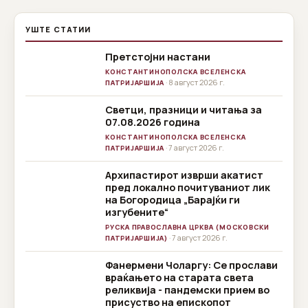
УШТЕ СТАТИИ
Претстојни настани
КОНСТАНТИНОПОЛСКА ВСЕЛЕНСКА
· 8 август 2026 г.
ПАТРИЈАРШИЈА
Светци, празници и читања за
07.08.2026 година
КОНСТАНТИНОПОЛСКА ВСЕЛЕНСКА
· 7 август 2026 г.
ПАТРИЈАРШИЈА
Архипастирот изврши акатист
пред локално почитуваниот лик
на Богородица „Барајќи ги
изгубените“
РУСКА ПРАВОСЛАВНА ЦРКВА (МОСКОВСКИ
· 7 август 2026 г.
ПАТРИЈАРШИЈА)
Фанермени Чоларгу: Се прослави
враќањето на старата света
реликвија - пандемски прием во
присуство на епископот