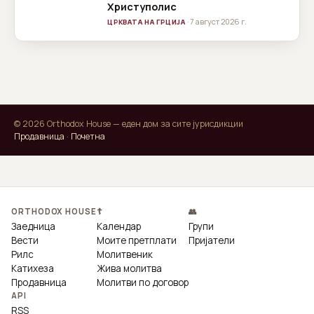
Христуполис
· 7 август 2026 г.
ЦРКВАТА НА ГРЦИЈА
© 2026 Orthodox House — еден дом за сите јурисдикции
Продавница
·
Почетна
ORTHODOX HOUSE
☦
👥
Заедница
Календар
Групи
Вести
Моите претплати
Пријатели
Рилс
Молитвеник
Катихеза
Жива молитва
Продавница
Молитви по договор
API
RSS