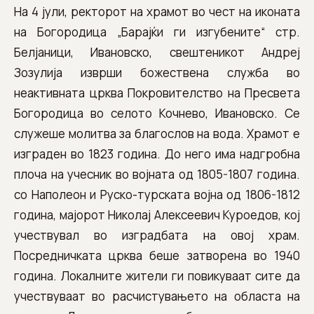
На 4 јули, ректорот на храмот во чест на иконата
на Богородица „Барајќи ги изгубените“ стр.
Белјаници, Ивановско, свештеникот Андреј
Зозулија изврши божествена служба во
неактивната црква Покровителство на Пресвета
Богородица во селото Кочнево, Ивановско. Се
служеше молитва за благослов на вода. Храмот е
изграден во 1823 година. До него има надгробна
плоча на учесник во војната од 1805-1807 година.
со Наполеон и Руско-турската војна од 1806-1812
година, мајорот Николај Алексеевич Куроедов, кој
учествувал во изградбата на овој храм.
Посредничката црква беше затворена во 1940
година. Локалните жители ги повикуваат сите да
учествуваат во расчистувањето на областа на