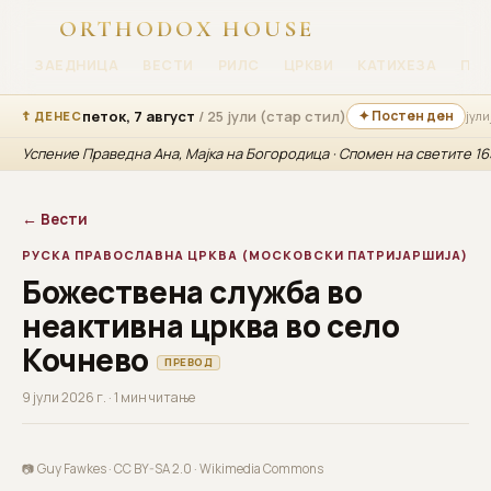
ORTHODOX HOUSE
ЗАЕДНИЦА
ВЕСТИ
РИЛС
ЦРКВИ
КАТИХЕЗА
ПР
петок, 7 август
/ 25 јули (стар стил)
✦ Постен ден
☦ ДЕНЕС
јули
Успение Праведна Ана, Мајка на Богородица · Спомен на светите 1
← Вести
РУСКА ПРАВОСЛАВНА ЦРКВА (МОСКОВСКИ ПАТРИЈАРШИЈА)
Божествена служба во
неактивна црква во село
Кочнево
ПРЕВОД
9 јули 2026 г. · 1 мин читање
📷 Guy Fawkes · CC BY-SA 2.0 ·
Wikimedia Commons