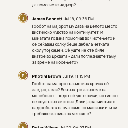
да помогнете надвор?
J
James Bennett
Jul 18, 09:36 PM
Гробот на мајорот му дава на целото место
вистинско чувство на континуитет. И
минатата година помогнав во чистењето и
се сеќавам колку беше дебела четката
околу тој камен. Сè уште не сте биле
внатре во црквата - дали погледнавте таму
за време на косењето?
P
Photini Brown
Jul 19, 11:15 PM
Гробот на мајорот навистина врзува сè
заедно, нели? Бев внатре за време на
молебенот - подот сè уште звучи, но гипсот
се спушта во листови. Дали ја расчистивте
надгробната плоча само со машинки или ви
требаше машина за четкање?
P
Peter Wilson
Jul 20, 04:27 PM