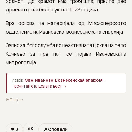
храмот. До храмот има гробишта; првите две
дрвени цркви биле тука во 1628 година.
Врз основа на материјали од Мисионерското
одделение на Ивановско-вознесенската епархија
Запис за богослужба во неактивната црква на село
Кочнево за прв пат се појави Ивановската
митрополија.
Извор:
Site: Иваново-Вознесенская епархия
·
Прочитајте ја целата вест →
⚑ Пријави
🕯
0
❤
0
↗ Сподели