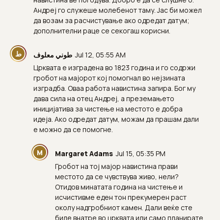
Андреј го служеше молебенот таму. Јас би можел
да возам за расчистување ако одредат датум;
дополнителни раце се секогаш корисни.
ط
طوني معلوف
Jul 12, 05:55 AM
Црквата е изградена во 1823 година и го содржи
гробот на мајорот кој помогнал во нејзината
изградба. Оваа работа навистина запира. Бог му
дава сила на отец Андреј, а преземањето
иницијатива за чистење на местото е добра
идеја. Ако одредат датум, можам да прашам дали
е можно да се помогне.
M
Margaret Adams
Jul 15, 05:35 PM
Гробот на тој мајор навистина прави
местото да се чувствува живо, нели?
Отидов минатата година на чистење и
исчистивме еден тон прекумерен раст
околу надгробниот камен. Дали веќе сте
биле внатре во црквата или само планирате