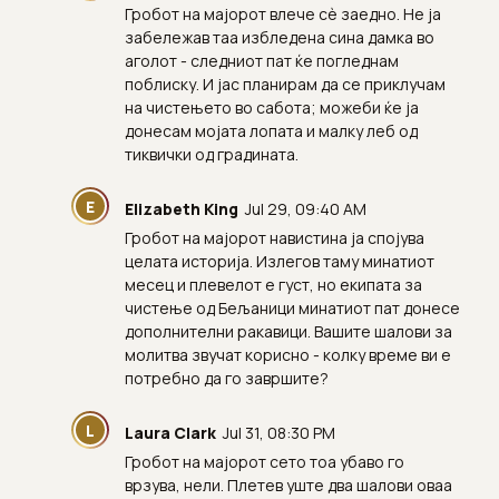
Гробот на мајорот влече сè заедно. Не ја
забележав таа избледена сина дамка во
аголот - следниот пат ќе погледнам
поблиску. И јас планирам да се приклучам
на чистењето во сабота; можеби ќе ја
донесам мојата лопата и малку леб од
тиквички од градината.
E
Elizabeth King
Jul 29, 09:40 AM
Гробот на мајорот навистина ја спојува
целата историја. Излегов таму минатиот
месец и плевелот е густ, но екипата за
чистење од Бељаници минатиот пат донесе
дополнителни ракавици. Вашите шалови за
молитва звучат корисно - колку време ви е
потребно да го завршите?
L
Laura Clark
Jul 31, 08:30 PM
Гробот на мајорот сето тоа убаво го
врзува, нели. Плетев уште два шалови оваа