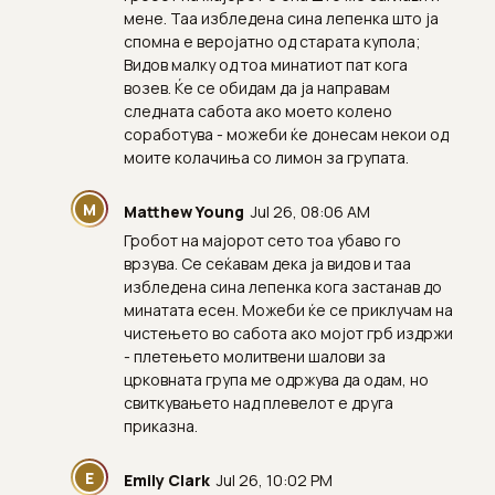
мене. Таа избледена сина лепенка што ја
спомна е веројатно од старата купола;
Видов малку од тоа минатиот пат кога
возев. Ќе се обидам да ја направам
следната сабота ако моето колено
соработува - можеби ќе донесам некои од
моите колачиња со лимон за групата.
M
Matthew Young
Jul 26, 08:06 AM
Гробот на мајорот сето тоа убаво го
врзува. Се сеќавам дека ја видов и таа
избледена сина лепенка кога застанав до
минатата есен. Можеби ќе се приклучам на
чистењето во сабота ако мојот грб издржи
- плетењето молитвени шалови за
црковната група ме одржува да одам, но
свиткувањето над плевелот е друга
приказна.
E
Emily Clark
Jul 26, 10:02 PM