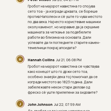
Гробот на мајорот навистина го спојува
сето тоа - ја изгради црквата, се бореше
против Наполеон и сè уште го чува местото
по два века. Најчесто користевме машинки
околу каменот, но моравме да ја скршиме
машината за четкање за подебелите
работи во близина на основата. Дали
успеавте да ги погледнете старите камен-
темелници покрај апсидата?
H
Hannah Collins
Jul 21, 06:08 PM
Гробот на мајорот навистина се чувствува
како конецот што го држи сето тоа,
особено знаејќи дека тој помогнал да се
изгради местото во 1823 година. Дали
забележавте некои стари делови од
фреско сè уште прилепени за ѕидовите?
J
John Johnson
Jul 22, 07:59 AM
Да, гробот на тој мајор навистина го