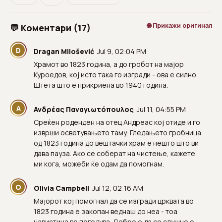
🌐 Прикажи оригинал
💬 Коментари (17)
D
Dragan Milošević
Jul 9, 02:04 PM
Храмот во 1823 година, а до гробот на мајор
Куроедов, кој исто така го изгради - ова е силно.
Штета што е прикриена во 1940 година.
Α
Ανδρέας Παναγιωτόπουλος
Jul 11, 04:55 PM
Среќен роденден на отец Андреас кој отиде и го
изврши осветувањето таму. Гледањето гробница
од 1823 година до вештачки храм е нешто што ви
дава пауза. Ако се соберат на чистење, кажете
ми кога, можеби ќе одам да помогнам.
O
Olivia Campbell
Jul 12, 02:16 AM
Мајорот кој помогнал да се изгради црквата во
1823 година е закопан веднаш до неа - тоа
навистина ве погодува. Добро е да се слушне о.