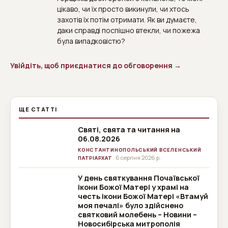
цікаво, чи їх просто викинули, чи хтось
захотів їх потім отримати. Як ви думаєте,
даки справді поспішно втекли, чи пожежа
була випадковістю?
Увійдіть, щоб приєднатися до обговорення →
ЩЕ СТАТТІ
Святі, свята та читання на
06.08.2026
КОНСТАНТИНОПОЛЬСЬКИЙ ВСЕЛЕНСЬКИЙ
· 6 серпня 2026 р.
ПАТРІАРХАТ
У день святкування Почаївської
ікони Божої Матері у храмі на
честь ікони Божої Матері «Втамуй
моя печалі» було здійснено
святковий молебень – Новини –
Новосибірська митрополія