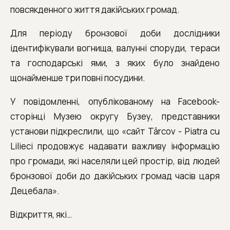
повсякденного життя дакійських громад.
Для періоду бронзової доби дослідники
ідентифікували вогнища, валунні споруди, тераси
та господарські ями, з яких було знайдено
щонайменше три повні посудини.
У повідомленні, опублікованому на Facebook-
сторінці Музею округу Бузеу, представники
установи підкреслили, що «сайт Târcov - Piatra cu
Lilieci продовжує надавати важливу інформацію
про громади, які населяли цей простір, від людей
бронзової доби до дакійських громад часів царя
Децебала».
Відкриття, які…