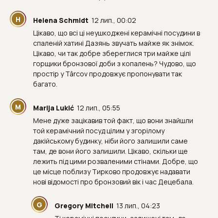
H
Helena Schmidt
12 лип., 00:02
Цікаво, що всі ці неушкоджені керамічні посудини в
спаленій хатині Дазянь звучать майже як знімок.
Цікаво, чи так добре збереглися три майже цілі
горщики бронзової доби з копалень? Чудово, що
простір у Târcov продовжує пропонувати так
багато.
M
Marija Lukić
12 лип., 05:55
Мене дуже зацікавив той факт, що вони знайшли
той керамічний посуд цілим у згорілому
дакійському будинку, ніби його залишили саме
там, де вони його залишили. Цікаво, скільки ще
лежить під цими розваленими стінами. Добре, що
це місце поблизу Тирково продовжує надавати
нові відомості про бронзовий вік і час Децебала.
G
Gregory Mitchell
13 лип., 04:23