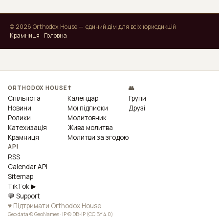
© 2026 Orthodox House — єдиний дім для всіх юрисдикцій
Крамниця
·
Головна
ORTHODOX HOUSE
☦
👥
Спільнота
Календар
Групи
Новини
Мої підписки
Друзі
Ролики
Молитовник
Катехизація
Жива молитва
Крамниця
Молитви за згодою
API
RSS
Calendar API
Sitemap
TikTok ▶
💬 Support
♥ Підтримати Orthodox House
Geo data © GeoNames · IP © DB-IP (CC BY 4.0)