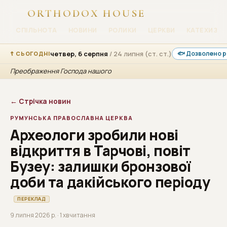
ORTHODOX HOUSE
СПІЛЬНОТА
НОВИНИ
РОЛИКИ
ЦЕРКВИ
КАТЕХИЗАЦ
четвер, 6 серпня
/ 24 липня (ст. ст.)
🐟 Дозволено р
☦ СЬОГОДНІ
Преображення Господа нашого
← Стрічка новин
РУМУНСЬКА ПРАВОСЛАВНА ЦЕРКВА
Археологи зробили нові
відкриття в Тарчові, повіт
Бузеу: залишки бронзової
доби та дакійського періоду
ПЕРЕКЛАД
9 липня 2026 р. · 1 хв читання