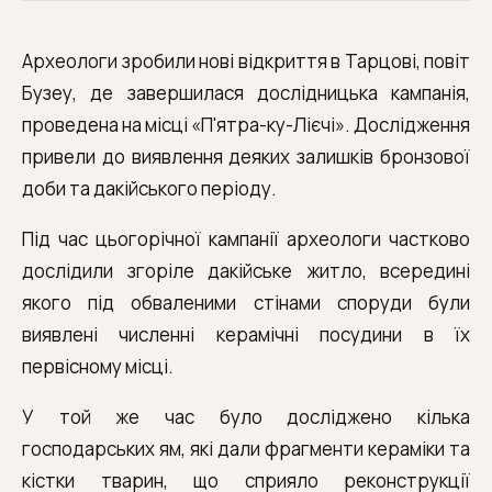
Археологи зробили нові відкриття в Тарцові, повіт
Бузеу, де завершилася дослідницька кампанія,
проведена на місці «П'ятра-ку-Лієчі». Дослідження
привели до виявлення деяких залишків бронзової
доби та дакійського періоду.
Під час цьогорічної кампанії археологи частково
дослідили згоріле дакійське житло, всередині
якого під обваленими стінами споруди були
виявлені численні керамічні посудини в їх
первісному місці.
У той же час було досліджено кілька
господарських ям, які дали фрагменти кераміки та
кістки тварин, що сприяло реконструкції