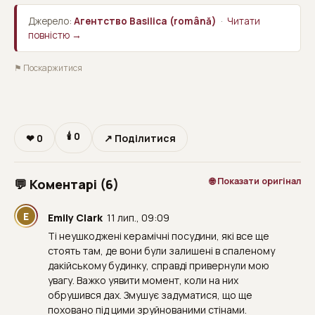
Джерело:
Агентство Basilica (română)
·
Читати
повністю →
⚑ Поскаржитися
🕯
0
❤
0
↗ Поділитися
🌐 Показати оригінал
💬 Коментарі (6)
E
Emily Clark
11 лип., 09:09
Ті неушкоджені керамічні посудини, які все ще
стоять там, де вони були залишені в спаленому
дакійському будинку, справді привернули мою
увагу. Важко уявити момент, коли на них
обрушився дах. Змушує задуматися, що ще
поховано під цими зруйнованими стінами.