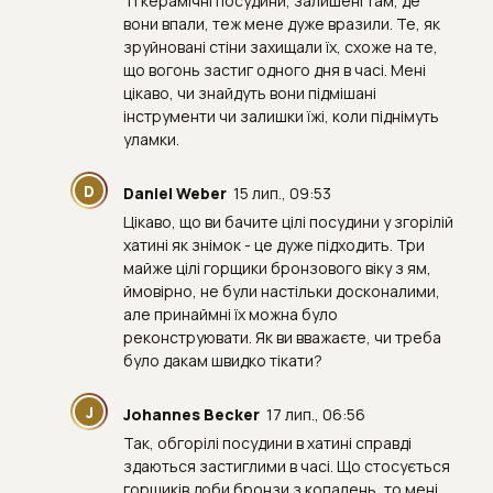
Ті керамічні посудини, залишені там, де
вони впали, теж мене дуже вразили. Те, як
зруйновані стіни захищали їх, схоже на те,
що вогонь застиг одного дня в часі. Мені
цікаво, чи знайдуть вони підмішані
інструменти чи залишки їжі, коли піднімуть
уламки.
D
Daniel Weber
15 лип., 09:53
Цікаво, що ви бачите цілі посудини у згорілій
хатині як знімок - це дуже підходить. Три
майже цілі горщики бронзового віку з ям,
ймовірно, не були настільки досконалими,
але принаймні їх можна було
реконструювати. Як ви вважаєте, чи треба
було дакам швидко тікати?
J
Johannes Becker
17 лип., 06:56
Так, обгорілі посудини в хатині справді
здаються застиглими в часі. Що стосується
горщиків доби бронзи з копалень, то мені