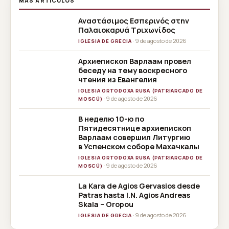
MÁS ARTÍCULOS
Αναστάσιμος Εσπερινός στην
Παλαιοκαρυά Τριχωνίδος
· 9 de agosto de 2026
IGLESIA DE GRECIA
Архиепископ Варлаам провел
беседу на тему воскресного
чтения из Евангелия
IGLESIA ORTODOXA RUSA (PATRIARCADO DE
· 9 de agosto de 2026
MOSCÚ)
В неделю 10-ю по
Пятидесятнице архиепископ
Варлаам совершил Литургию
в Успенском соборе Махачкалы
IGLESIA ORTODOXA RUSA (PATRIARCADO DE
· 9 de agosto de 2026
MOSCÚ)
La Kara de Agios Gervasios desde
Patras hasta I.N. Agios Andreas
Skala – Oropou
· 9 de agosto de 2026
IGLESIA DE GRECIA