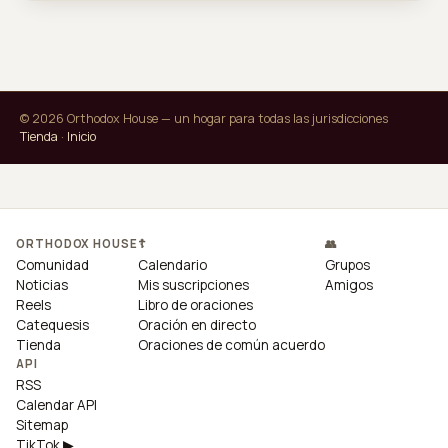
© 2026 Orthodox House — un hogar para todas las jurisdicciones
Tienda
·
Inicio
ORTHODOX HOUSE
☦
👥
Comunidad
Calendario
Grupos
Noticias
Mis suscripciones
Amigos
Reels
Libro de oraciones
Catequesis
Oración en directo
Tienda
Oraciones de común acuerdo
API
RSS
Calendar API
Sitemap
TikTok ▶