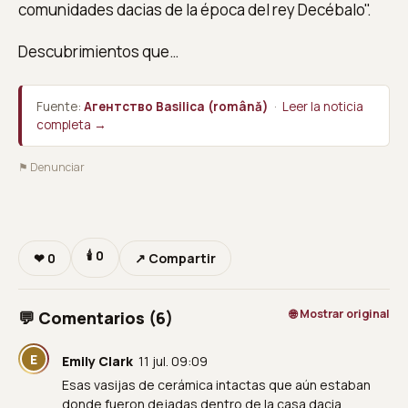
comunidades dacias de la época del rey Decébalo".
Descubrimientos que…
Fuente:
Агентство Basilica (română)
·
Leer la noticia
completa →
⚑ Denunciar
🕯
0
❤
0
↗ Compartir
🌐 Mostrar original
💬 Comentarios (6)
E
Emily Clark
11 jul. 09:09
Esas vasijas de cerámica intactas que aún estaban
donde fueron dejadas dentro de la casa dacia