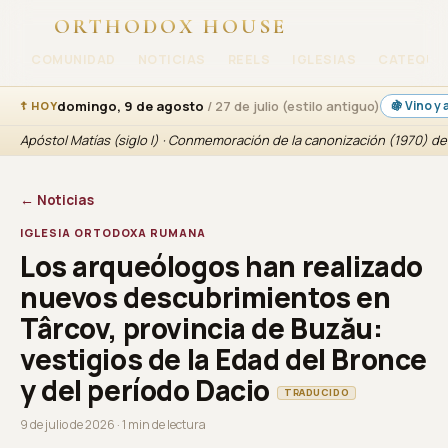
ORTHODOX HOUSE
COMUNIDAD
NOTICIAS
REELS
IGLESIAS
CATEQUE
domingo, 9 de agosto
/ 27 de julio (estilo antiguo)
🍇 Vino y
☦ HOY
Apóstol Matías (siglo I) · Conmemoración de la canonización (1970) d
← Noticias
IGLESIA ORTODOXA RUMANA
Los arqueólogos han realizado
nuevos descubrimientos en
Târcov, provincia de Buzău:
vestigios de la Edad del Bronce
y del período Dacio
TRADUCIDO
9 de julio de 2026 · 1 min de lectura