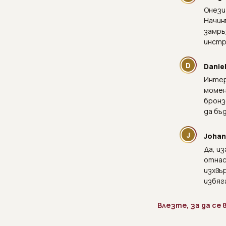
Онези
Начин
замръ
инстр
D
Danie
Интер
момен
бронз
да бъ
J
Johan
Да, и
отнас
изхвър
избяг
Влезте, за да се