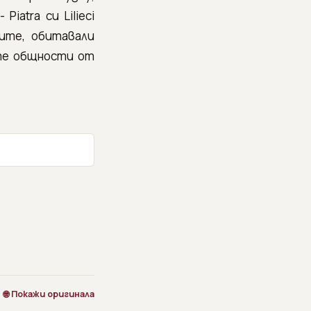
atra cu Lilieci
ите, обитавали
те общности от
🌐 Покажи оригинала