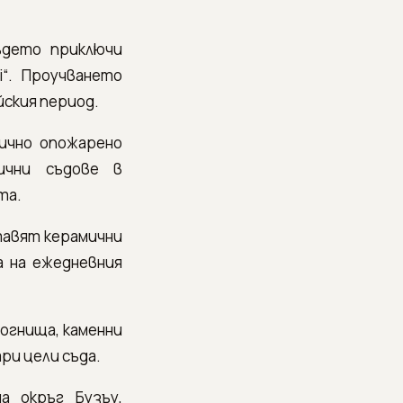
ъдето приключи
i“. Проучването
йския период.
ично опожарено
ични съдове в
та.
тавят керамични
 на ежедневния
огнища, каменни
ри цели съда.
а окръг Бузъу,