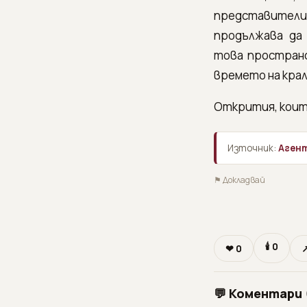
представители 
продължава да
това простран
времето на крал
Открития, коит
Източник:
Агент
⚑ Докладвай
🕯
0
❤
0
💬 Коментари 