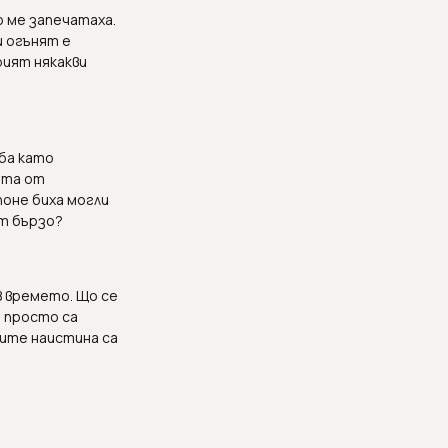
о ме запечатаха.
ш огънят е
рият някакви
ба като
ета от
поне биха могли
ат бързо?
в времето. Що се
 просто са
аките наистина са