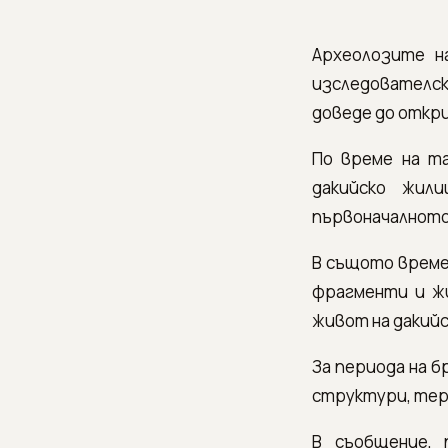
Археолозите н
изследователск
доведе до откри
По време на т
дакийско жил
първоначалното
В същото време
фрагменти и ж
живот на дакий
За периода на 
структури, тера
В съобщение, 