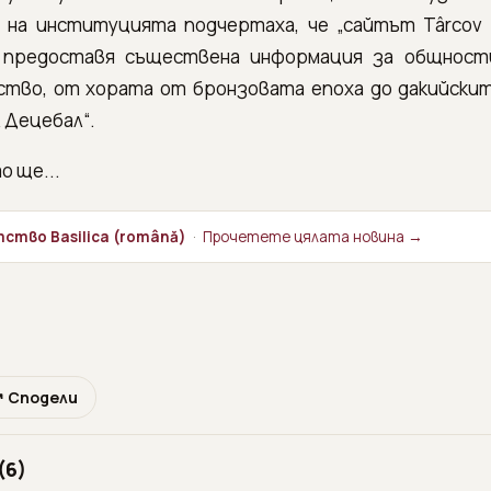
на институцията подчертаха, че „сайтът Târcov - Pi
 предоставя съществена информация за общност
ство, от хората от бронзовата епоха до дакийски
 Децебал“.
о ще...
ство Basilica (română)
·
Прочетете цялата новина →
↗ Сподели
(6)