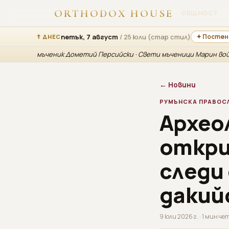
ORTHODOX HOUSE
ОБЩНОСТ
петък, 7 август
/ 25 юли (стар стил)
✦ Постен
☦ ДНЕС
мъченик Дометий Персийски · Свети мъченици Марин вой
← Новини
РУМЪНСКА ПРАВОС
Архео
открит
следи
дакий
9 юли 2026 г. · 1 мин ч