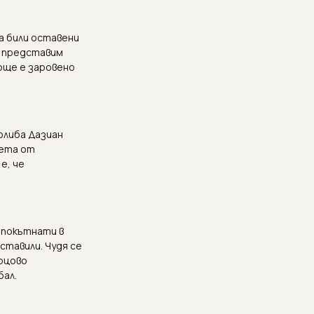
а били оставени
и представим
 още е заровено
олиба Дазиан
нета от
е, че
епокътнати в
ставили. Чудя се
ърцово
бал.