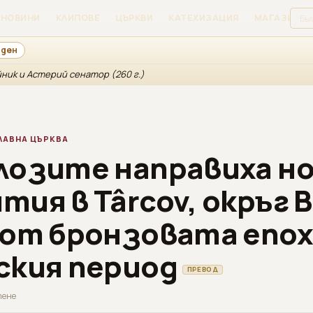
НОВИНИ
КЛИПОВЕ
ЦЪРКВИ
КАТЕХИЗАЦИЯ
МАГАЗИН
 ден
ник и Астерий сенатор (260 г.)
ЛАВНА ЦЪРКВА
лозите направиха н
ия в Târcov, окръг 
 от бронзовата епох
ския период
ПРЕВОД
етене