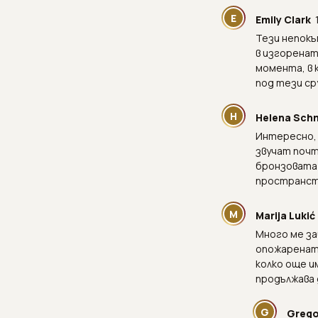
E
Emily Clark
Тези непокъ
в изгоренат
момента, в 
под тези ср
H
Helena Sch
Интересно, 
звучат почт
бронзовата 
пространств
M
Marija Lukić
Много ме за
опожарената
колко още и
продължава 
G
Grego