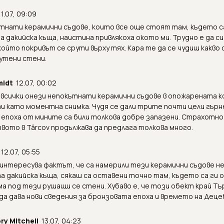
11.07, 09:09
тнати керамични съдове, които все още стоят там, където с
а дакийска къща, наистина привлякоха окото ми. Трудно е да с
който покривът се срути върху тях. Кара те да се чудиш какво
утени стени.
midt
12.07, 00:02
всички онези непокътнати керамични съдове в опожарената к
и като моментна снимка. Чудя се дали трите почти цели гър
епоха от мините са били толкова добре запазени. Страхотно 
ото в Târcov продължава да предлага толкова много.
12.07, 05:55
интересува фактът, че са намерили тези керамични съдове н
 дакийска къща, сякаш са оставени точно там, където са ги о
ма под тези рушащи се стени. Хубаво е, че този обект край Т
да дава нови сведения за бронзовата епоха и времето на Деце
ry Mitchell
13.07, 04:23