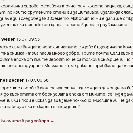
 керамични съдове, оставени точно там, където паднаха, същ
ът, по който срутените стени ги защитаваха, изглежда сяка
знал един следобед във времето. Любопитно ми е дали ще отк
ументи или останки от храна, когато вдигнат развалините.
l Weber
15.07, 09:53
есно е, че виждате непокътнатите съдове в изгорялата коли
тна снимка - това пасва много добре. Трите почти цели гърн
овата епоха от ямите вероятно не са толкова съвършени, но 
дат реконструирани. Мислите ли, че даките трябваше да бяг
nes Becker
17.07, 06:56
згорелите съдове в хижата наистина изглеждат замръзнали въ
я до гърнетата от бронзовата епоха от мините, се чудя дали
лени или някой е искал да ги вземе по-късно. Мислите ли, че д
али набързо или пожарът е инцидент?
 включите в разговора →