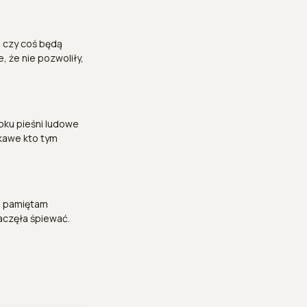
, czy coś będą
e, że nie pozwoliły,
oku pieśni ludowe
ekawe kto tym
ie pamiętam
aczęła śpiewać.