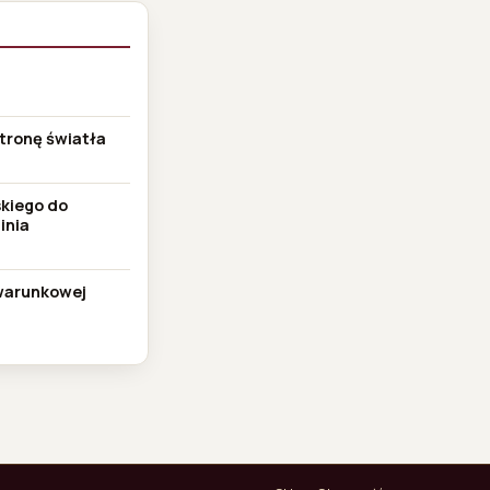
tronę światła
skiego do
inia
zwarunkowej