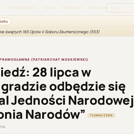
Ć
WIADOMOŚCI
ROLKI
KOŚCIOŁY
KATECHEZA
SKLEP
ostu
enie świętych 165 Ojców V Soboru Ekumenicznego (553)
 PRAWOSŁAWNA (PATRIARCHAT MOSKIEWSKI)
edź: 28 lipca w
ngradzie odbędzie się
al Jedności Narodowej
onia Narodów”
TŁUMACZENIE
ania