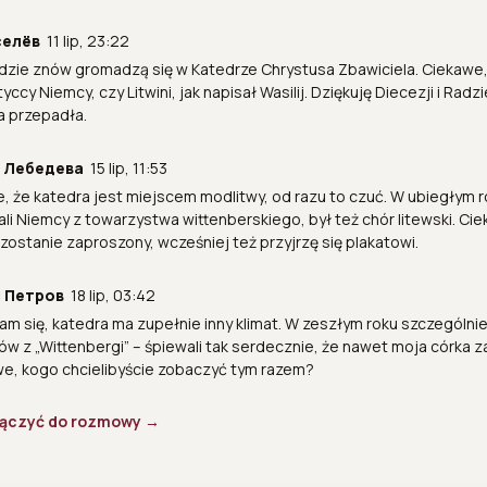
селёв
11 lip, 23:22
udzie znów gromadzą się w Katedrze Chrystusa Zbawiciela. Ciekawe
tyccy Niemcy, czy Litwini, jak napisał Wasilij. Dziękuję Diecezji i Radzi
a przepadła.
 Лебедева
15 lip, 11:53
, że katedra jest miejscem modlitwy, od razu to czuć. W ubiegłym r
li Niemcy z towarzystwa wittenberskiego, był też chór litewski. Ci
zostanie zaproszony, wcześniej też przyjrzę się plakatowi.
 Петров
18 lip, 03:42
m się, katedra ma zupełnie inny klimat. W zeszłym roku szczególn
w z „Wittenbergi” – śpiewali tak serdecznie, że nawet moja córka z
e, kogo chcielibyście zobaczyć tym razem?
ołączyć do rozmowy →