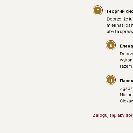
Г
Георгий Ки
Dobrze, że l
mieli nasi bał
aby ta spraw
Е
Елена
Dobrze
wykona
razem 
П
Павел
Zgadza
Niemcó
Ciekaw
Zaloguj się, aby d