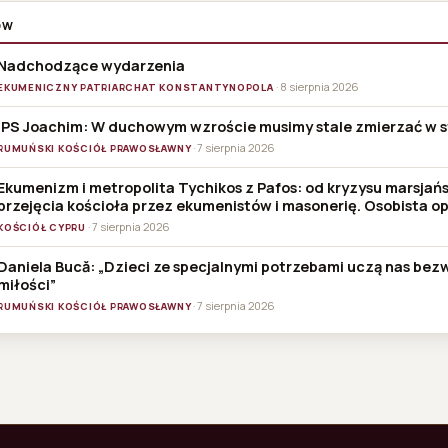
ÓW
Nadchodzące wydarzenia
· 8 sierpnia 2026
EKUMENICZNY PATRIARCHAT KONSTANTYNOPOLA
IPS Joachim: W duchowym wzroście musimy stale zmierzać w s
· 7 sierpnia 2026
RUMUŃSKI KOŚCIÓŁ PRAWOSŁAWNY
Ekumenizm i metropolita Tychikos z Pafos: od kryzysu marsjań
przejęcia kościoła przez ekumenistów i masonerię. Osobista op
· 7 sierpnia 2026
KOŚCIÓŁ CYPRU
Daniela Bucă: „Dzieci ze specjalnymi potrzebami uczą nas be
miłości”
· 7 sierpnia 2026
RUMUŃSKI KOŚCIÓŁ PRAWOSŁAWNY