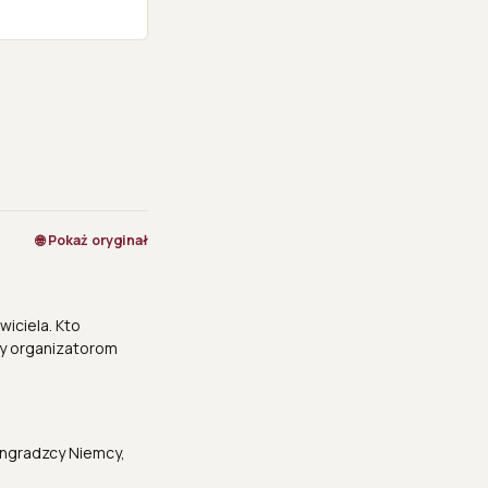
🌐 Pokaż oryginał
iciela. Kto
emy organizatorom
ningradzcy Niemcy,