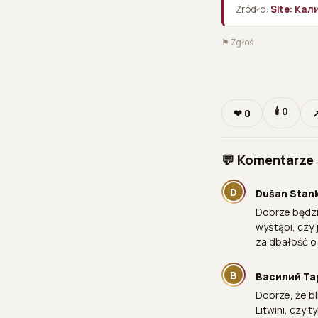
Źródło:
Site: Ка
⚑ Zgłoś
🕯
0
❤
0
↗
💬 Komentarze 
D
Dušan Stan
Dobrze będzi
wystąpi, czy 
za dbałość o
В
Василий Та
Dobrze, że bl
Litwini, czy 