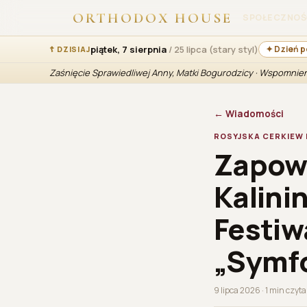
ORTHODOX HOUSE
SPOŁECZNOŚ
piątek, 7 sierpnia
/ 25 lipca (stary styl)
✦ Dzień p
☦ DZISIAJ
Zaśnięcie Sprawiedliwej Anny, Matki Bogurodzicy · Wspomni
← Wiadomości
ROSYJSKA CERKIEW
Zapowi
Kalini
Festiw
„Symf
9 lipca 2026 · 1 min czyt