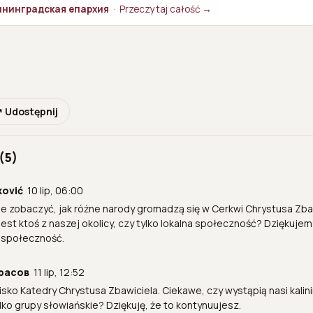
лининградская епархия
·
Przeczytaj całość →
 Udostępnij
(5)
ković
10 lip, 06:00
e zobaczyć, jak różne narody gromadzą się w Cerkwi Chrystusa Zbaw
jest ktoś z naszej okolicy, czy tylko lokalna społeczność? Dziękuj
 społeczność.
расов
11 lip, 12:52
isko Katedry Chrystusa Zbawiciela. Ciekawe, czy wystąpią nasi kali
tylko grupy słowiańskie? Dziękuję, że to kontynuujesz.