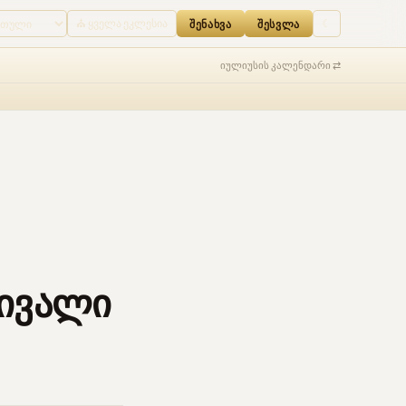
ᲨᲔᲡᲕᲚᲐ
⛪ ყველა ეკლესია
☾
ᲨᲔᲜᲐᲮᲕᲐ
ᲨᲔᲡᲕᲚᲐ
იულიუსის კალენდარი ⇄
ტივალი