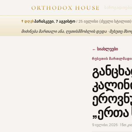
ORTHODOX HOUSE
ᲡᲐᲖᲝᲒᲐᲓᲝᲔᲑᲐ
პარასკევი, 7 აგვისტო
/ 25 ივლისი (ძველი სტილით)
☦ ᲓᲦᲔᲡ
მიძინება მართალი ანა, ღვთისმშობლის დედა · მეხუთე მსოფლ
← სიახლეები
ᲠᲣᲡᲔᲗᲘᲡ ᲛᲐᲠᲗᲚᲛᲐᲓᲘ
განცხა
კალინ
ეროვნ
„ერთა 
9 ივლისი, 2026 · 1 წთ კ