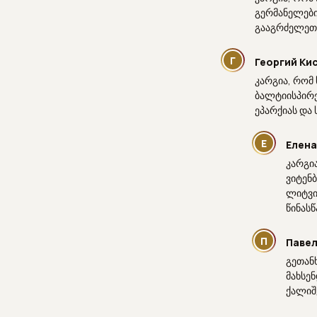
გერმანელებ
გააგრძელეთ 
Г
Георгий Ки
კარგია, რომ 
ბალტიისპირ
ეპარქიას და 
Е
Елена
კარგი
ვიტენ
ლიტვის
წინასწ
П
Павел
გეთან
მახსენ
ქალიშვ