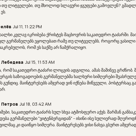
ი თუ ლიტველები, თუ მხოლოდ სლავური ჯგუფები გამოვლენ? გმად
ეს.
селёв
Jul 11, 11:22 PM
ხალხი კვლავ იკრიბება ქრისტეს მაცხოვრის საკათედრო ტაძარში. მაი
ელ გერმანელებს ეყოლებათ რამე თუ ლიტველებს, როგორც ვასილი
საკრებულოს, რომ ეს საქმე არ ჩამქრალიყო.
 Лебедева
Jul 15, 11:53 AM
ა, რომ საკათედრო ტაძარი ლოცვის ადგილია, ამას მაშინვე გრძნობ. 
ბერგის საზოგადოების გერმანელებმა ხალხური სიმღერები შეასრულეს
 გუნდიც. მაინტერესებს ამჯერად ვინ იქნება მიწვეული, პოსტერსაც გ
არ.
 Петров
Jul 18, 03:42 AM
ხმები, საკათედრო ტაძარს სულ სხვა ატმოსფერო აქვს. შარშან განსა
დება გერმანელები "ვიტენბერგიდან" - ისინი ისე სულიერად მღეროდნ
ილმაც კი დაიწყო სიმღერა. მაინტერესებს ვისი ნახვა გსურთ ამჯერა