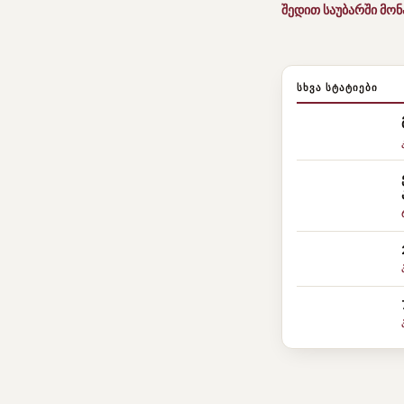
შედით საუბარში მო
ᲡᲮᲕᲐ ᲡᲢᲐᲢᲘᲔᲑᲘ