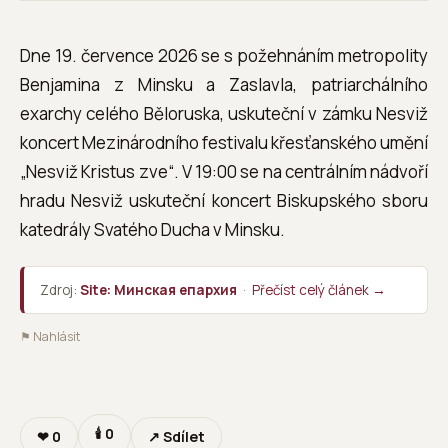
Dne 19. července 2026 se s požehnáním metropolity
Benjamina z Minsku a Zaslavla, patriarchálního
exarchy celého Běloruska, uskuteční v zámku Nesviž
koncert Mezinárodního festivalu křesťanského umění
„Nesviž Kristus zve“. V 19:00 se na centrálním nádvoří
hradu Nesviž uskuteční koncert Biskupského sboru
katedrály Svatého Ducha v Minsku.
Zdroj:
Site: Минская епархия
·
Přečíst celý článek →
⚑ Nahlásit
🕯
0
❤
0
↗ Sdílet