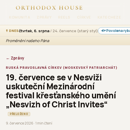
ORTHODOX HOUSE
KOMUNITA
ZPRÁVY
REELS
CÍRKVE
KATECHEZE
čtvrtek, 6. srpna
/ 24. července (starý styl)
🐟 Povolena ryb
☦ DNES
Proměnění našeho Pána
← Zprávy
RUSKÁ PRAVOSLAVNÁ CÍRKEV (MOSKEVSKÝ PATRIARCHÁT)
19. července se v Nesviži
uskuteční Mezinárodní
festival křesťanského umění
„Nesvizh of Christ Invites“
PŘELOŽENO
9. července 2026 · 1 min čtení