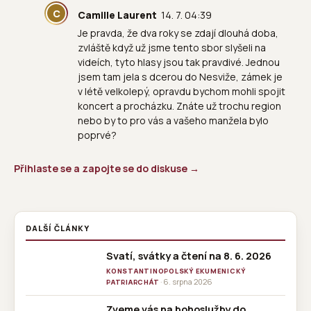
C
Camille Laurent
14. 7. 04:39
Je pravda, že dva roky se zdají dlouhá doba,
zvláště když už jsme tento sbor slyšeli na
videích, tyto hlasy jsou tak pravdivé. Jednou
jsem tam jela s dcerou do Nesviže, zámek je
v létě velkolepý, opravdu bychom mohli spojit
koncert a procházku. Znáte už trochu region
nebo by to pro vás a vašeho manžela bylo
poprvé?
Přihlaste se a zapojte se do diskuse →
DALŠÍ ČLÁNKY
Svatí, svátky a čtení na 8. 6. 2026
KONSTANTINOPOLSKÝ EKUMENICKÝ
· 6. srpna 2026
PATRIARCHÁT
Zveme vás na bohoslužby do