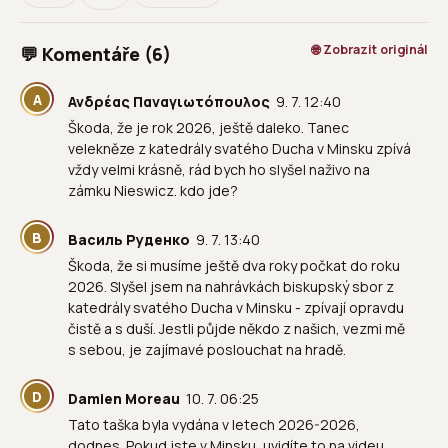
🌐 Zobrazit originál
💬 Komentáře (6)
Α
Ανδρέας Παναγιωτόπουλος
9. 7. 12:40
Škoda, že je rok 2026, ještě daleko. Tanec
velekněze z katedrály svatého Ducha v Minsku zpívá
vždy velmi krásně, rád bych ho slyšel naživo na
zámku Nieswicz. kdo jde?
В
Василь Руденко
9. 7. 13:40
Škoda, že si musíme ještě dva roky počkat do roku
2026. Slyšel jsem na nahrávkách biskupský sbor z
katedrály svatého Ducha v Minsku - zpívají opravdu
čistě a s duší. Jestli půjde někdo z našich, vezmi mě
s sebou, je zajímavé poslouchat na hradě.
D
Damien Moreau
10. 7. 06:25
Tato taška byla vydána v letech 2026-2026,
dodnes. Pokud jste v Minsku, uvidíte to na videu,