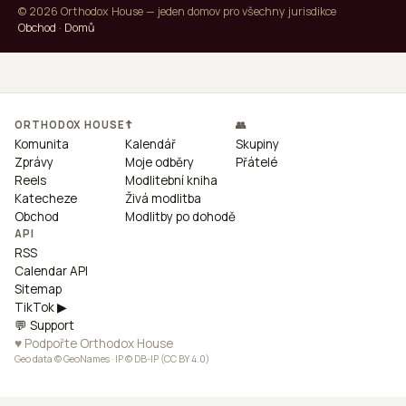
© 2026 Orthodox House — jeden domov pro všechny jurisdikce
Obchod
·
Domů
ORTHODOX HOUSE
☦
👥
Komunita
Kalendář
Skupiny
Zprávy
Moje odběry
Přátelé
Reels
Modlitební kniha
Katecheze
Živá modlitba
Obchod
Modlitby po dohodě
API
RSS
Calendar API
Sitemap
TikTok ▶
💬 Support
♥ Podpořte Orthodox House
Geo data © GeoNames · IP © DB-IP (CC BY 4.0)