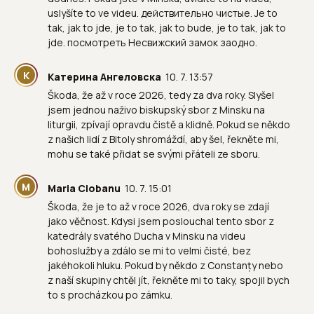
uslyšíte to ve videu. действительно чистые. Je to
tak, jak to jde, je to tak, jak to bude, je to tak, jak to
jde. посмотреть Несвижский замок заодно.
К
Катерина Ангеловска
10. 7. 13:57
Škoda, že až v roce 2026, tedy za dva roky. Slyšel
jsem jednou naživo biskupský sbor z Minsku na
liturgii, zpívají opravdu čistě a klidně. Pokud se někdo
z našich lidí z Bitoly shromáždí, aby šel, řekněte mi,
mohu se také přidat se svými přáteli ze sboru.
M
Maria Ciobanu
10. 7. 15:01
Škoda, že je to až v roce 2026, dva roky se zdají
jako věčnost. Kdysi jsem poslouchal tento sbor z
katedrály svatého Ducha v Minsku na videu
bohoslužby a zdálo se mi to velmi čisté, bez
jakéhokoli hluku. Pokud by někdo z Constanțy nebo
z naší skupiny chtěl jít, řekněte mi to taky, spojil bych
to s procházkou po zámku.