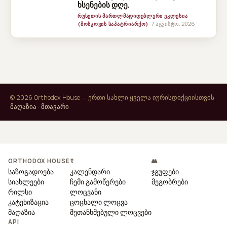
ხსენების დღე.
ᲠᲣᲡᲔᲗᲘᲡ ᲛᲐᲠᲗᲚᲛᲐᲓᲘᲓᲔᲑᲚᲣᲠᲘ ᲔᲙᲚᲔᲡᲘᲐ
· 7 აგვისტო, 2026
(ᲛᲝᲡᲙᲝᲕᲘᲡ ᲡᲐᲞᲐᲢᲠᲘᲐᲠᲥᲝ)
© 2026 Orthodox House — ერთი სახლი ყველა იურისდიქციისთვის
მაღაზია
·
მთავარი
ORTHODOX HOUSE
☦
👥
საზოგადოება
კალენდარი
ჯგუფები
სიახლეები
ჩემი გამოწერები
მეგობრები
რილსი
ლოცვანი
კატეხიზაცია
ცოცხალი ლოცვა
მაღაზია
შეთანხმებული ლოცვები
API