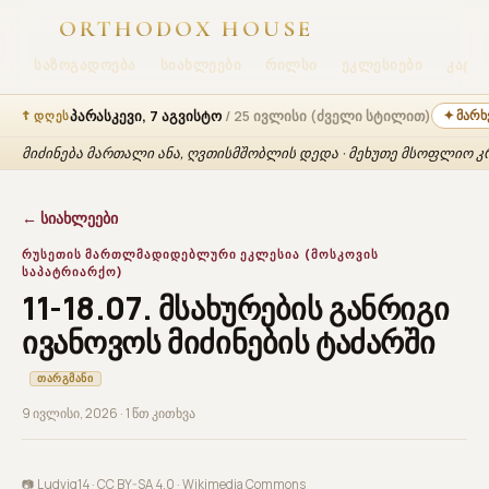
ORTHODOX HOUSE
ᲡᲐᲖᲝᲒᲐᲓᲝᲔᲑᲐ
ᲡᲘᲐᲮᲚᲔᲔᲑᲘ
ᲠᲘᲚᲡᲘ
ᲔᲙᲚᲔᲡᲘᲔᲑᲘ
ᲙᲐᲢᲔᲮ
პარასკევი, 7 აგვისტო
/ 25 ივლისი (ძველი სტილით)
✦ მარხ
☦ ᲓᲦᲔᲡ
მიძინება მართალი ანა, ღვთისმშობლის დედა · მეხუთე მსოფლიო კრებ
← სიახლეები
ᲠᲣᲡᲔᲗᲘᲡ ᲛᲐᲠᲗᲚᲛᲐᲓᲘᲓᲔᲑᲚᲣᲠᲘ ᲔᲙᲚᲔᲡᲘᲐ (ᲛᲝᲡᲙᲝᲕᲘᲡ
ᲡᲐᲞᲐᲢᲠᲘᲐᲠᲥᲝ)
11-18.07. მსახურების განრიგი
ივანოვოს მიძინების ტაძარში
ᲗᲐᲠᲒᲛᲐᲜᲘ
9 ივლისი, 2026 · 1 წთ კითხვა
📷 Ludvig14 · CC BY-SA 4.0 ·
Wikimedia Commons