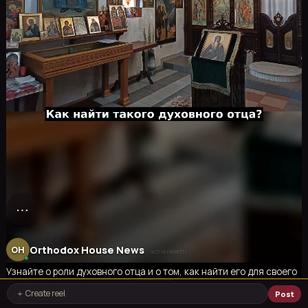
⋯
Orthodox House News
OH
Узнайте о роли духовного отца и о том, как найти его для своего
духовного роста. orthodoxhouse.com
＋
Subir
🎬 Share a reel...
＋ Create reel
Post