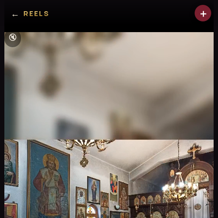
＋
←
REELS
🔇