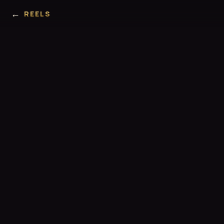
←
REELS