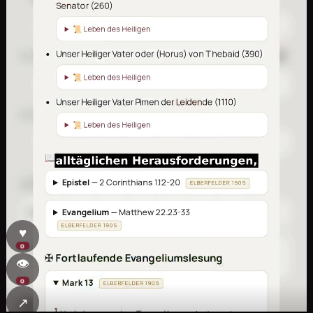
♥
0
👁
0
↗