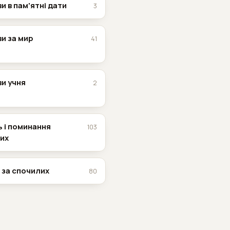
и в пам'ятні дати
3
и за мир
41
и учня
2
 і поминання
103
их
 за спочилих
80