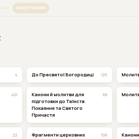
НДАР
МОЛИТОВНИК
к
До Пресвятої Богородиці
Молитв
4
125
Канони й молитви для
Молитв
401
99
підготовки до Таїнств
Покаяння та Святого
Причастя
Фрагменти церковних
Канон
22
106