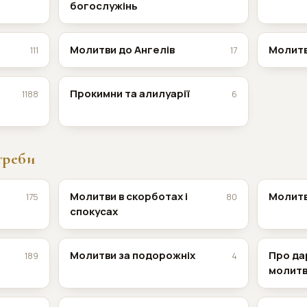
богослужінь
Молитви до Ангелів
Молитв
111
17
Прокимни та алилуарії
1188
6
треби
Молитви в скорботах і
Молитви
175
80
спокусах
Молитви за подорожніх
Про да
189
4
молит