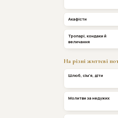
Акафісти
Тропарі, кондаки й
величання
На різні життєві по
Шлюб, сім'я, діти
Молитви за недужих