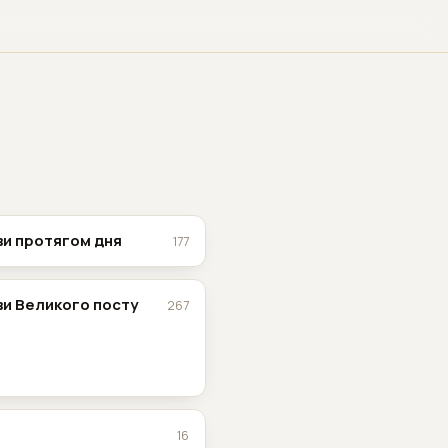
и протягом дня
177
и Великого посту
267
и
16