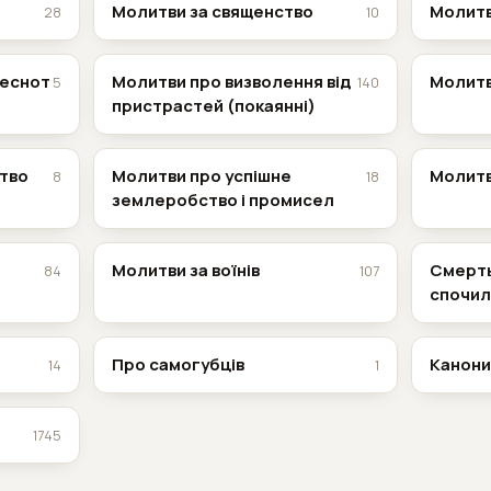
Молитви за священство
Молитв
28
10
чеснот
Молитви про визволення від
Молитв
5
140
пристрастей (покаянні)
тво
Молитви про успішне
Молитв
8
18
землеробство і промисел
Молитви за воїнів
Смерть
84
107
спочил
Про самогубців
Канони
14
1
1745