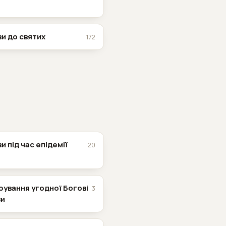
и до святих
172
 під час епідемії
20
рування угодної Богові
3
ви