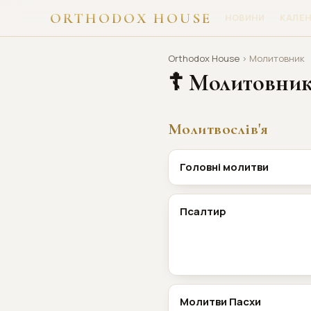
ORTHODOX HOUSE
НОВИНИ
КАЛЕ
Orthodox House
› Молитовник
☦ Молитовни
Молитвослів'я
Головні молитви
Псалтир
Молитви Пасхи