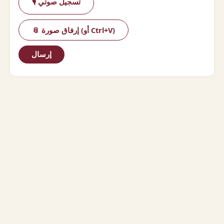
🎙 تسجيل صوتي
📎 إرفاق صورة (أو Ctrl+V)
إرسال